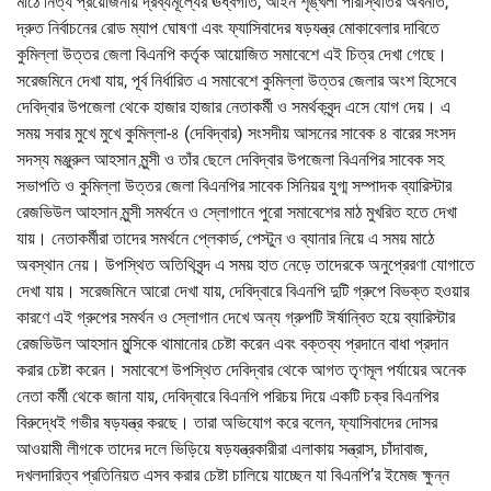
মাঠে নিত্য প্রয়োজনীয় দ্রব্যমূল্যের ঊর্ধ্বগতি, আইন শৃঙ্খলা পরিস্থিতির অবনতি,
দ্রুত নির্বাচনের রোড ম্যাপ ঘোষণা এবং ফ্যাসিবাদের ষড়যন্ত্র মোকাবেলার দাবিতে
কুমিল্লা উত্তর জেলা বিএনপি কর্তৃক আয়োজিত সমাবেশে এই চিত্র দেখা গেছে।
সরেজমিনে দেখা যায়, পূর্ব নির্ধারিত এ সমাবেশে কুমিল্লা উত্তর জেলার অংশ হিসেবে
দেবিদ্বার উপজেলা থেকে হাজার হাজার নেতাকর্মী ও সমর্থকবৃন্দ এসে যোগ দেয়। এ
সময় সবার মুখে মুখে কুমিল্লা-৪ (দেবিদ্বার) সংসদীয় আসনের সাবেক ৪ বারের সংসদ
সদস্য মঞ্জুরুল আহসান মুন্সী ও তাঁর ছেলে দেবিদ্বার উপজেলা বিএনপির সাবেক সহ
সভাপতি ও কুমিল্লা উত্তর জেলা বিএনপির সাবেক সিনিয়র যুগ্ম সম্পাদক ব্যারিস্টার
রেজভিউল আহসান মুন্সী সমর্থনে ও স্লোগানে পুরো সমাবেশের মাঠ মুখরিত হতে দেখা
যায়। নেতাকর্মীরা তাদের সমর্থনে প্লেকার্ড, পেস্টুন ও ব্যানার নিয়ে এ সময় মাঠে
অবস্থান নেয়। উপস্থিত অতিথিবৃন্দ এ সময় হাত নেড়ে তাদেরকে অনুপ্রেরণা যোগাতে
দেখা যায়। সরেজমিনে আরো দেখা যায়, দেবিদ্বারে বিএনপি দুটি গ্রুপে বিভক্ত হওয়ার
কারণে এই গ্রুপের সমর্থন ও স্লোগান দেখে অন্য গ্রুপটি ঈর্ষান্বিত হয়ে ব্যারিস্টার
রেজভিউল আহসান মুন্সিকে থামানোর চেষ্টা করেন এবং বক্তব্য প্রদানে বাধা প্রদান
করার চেষ্টা করেন। সমাবেশে উপস্থিত দেবিদ্বার থেকে আগত তৃণমূল পর্যায়ের অনেক
নেতা কর্মী থেকে জানা যায়, দেবিদ্বারে বিএনপি পরিচয় দিয়ে একটি চক্র বিএনপির
বিরুদ্ধেই গভীর ষড়যন্ত্র করছে। তারা অভিযোগ করে বলেন, ফ্যাসিবাদের দোসর
আওয়ামী লীগকে তাদের দলে ভিড়িয়ে ষড়যন্ত্রকারীরা এলাকায় সন্ত্রাস, চাঁদাবাজ,
দখলদারিত্ব প্রতিনিয়ত এসব করার চেষ্টা চালিয়ে যাচ্ছেন যা বিএনপি’র ইমেজ ক্ষুন্ন