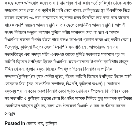
করছে বলেও অভিযোগ করেন তারা। নাম প্রকাশ না করার শর্তে দেবিদ্বার থেকে আগত
সমাবেশে যোগ দেয়া এক প্রবীণ বিএনপি নেতা বলেন, দেবিদ্বারের মূল বিএনপিকে নিয়ে
তারেক রহমানের ৩১ দফা বাস্তবায়ন সহ দলের জন্য নিবেদিত হয়ে কাজ করে যাচ্ছেন
সাবেক এমপি মঞ্জুরুল আহসান মুন্সি ও তার ছেলে রেজভিউল আহসান মুন্সি। আগামী
সংসদ নির্বাচনে মঞ্জুরুল আহসান মুন্সিকে দলীয় মনোনয়ন দেয়া না হলে এ আসনে
বিএনপি’র মারাত্মক বিপর্যয় ঘটতে পারে বলেও আশঙ্কা প্রকাশ করেন এই প্রবীণ নেতা।
উল্লেখ্য, কুমিল্লা উত্তর জেলা বিএনপি’র সভাপতি মো. আখতারুজ্জামান এর
সভাপতিত্বে এবং সদস্য সচিব এএফএম তারেক মুন্সি’র সঞ্চালনায় সমাবেশে প্রধান
অতিথি হিসেবে উপস্থিত ছিলেন বিএনপির চেয়ারপারসনের উপদেষ্টা ব্যারিস্টার মাহমুদ
উদ্দিন খোকন, প্রধান বক্তা হিসেবে উপস্থিত ছিলেন বিএনপির সাংগঠনিক
সম্পাদক(কুমিল্লা)অধ্যক্ষ সেলিম ভূইয়া, বিশেষ অতিথি হিসেবে উপস্থিত ছিলেন হাজী
মোস্তাক মিয়া (সহ- সাংগঠনিক সম্পাদক, বিএনপি, কুমিল্লা অঞ্চল)। সমাবেশে
বক্তব্য প্রদান করেন তরুণ বিএনপি নেতা খ্যাত দেবিদ্বার উপজেলা বিএনপির সাবেক
সহ সভাপতি ও কুমিল্লা উত্তর জেলা বিএনপির সাবেক সিনিয়র যুগ্ম সম্পাদক ব্যারিস্টার
রেজভিউল আহসান মুন্সি সহ জেলা এবং উপজেলা বিএনপি ও অঙ্গ সংগঠনের অনেক
নেতৃবৃন্দ।
Posted in
জেলার খবর
,
কুমিল্লা