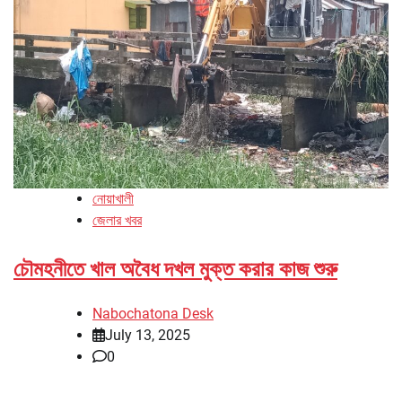
নোয়াখালী
জেলার খবর
চৌমহনীতে খাল অবৈধ দখল মুক্ত করার কাজ শুরু
Nabochatona Desk
July 13, 2025
0