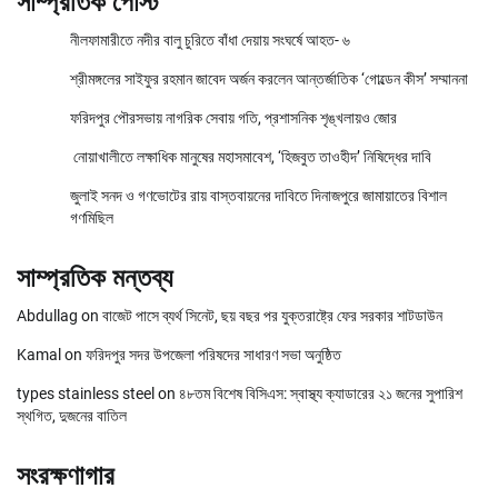
সাম্প্রতিক পোস্ট
নীলফামারীতে নদীর বালু চুরিতে বাঁধা দেয়ায় সংঘর্ষে আহত- ৬
শ্রীমঙ্গলের সাইফুর রহমান জাবেদ অর্জন করলেন আন্তর্জাতিক ‘গোল্ডেন কীস’ সম্মাননা
ফরিদপুর পৌরসভায় নাগরিক সেবায় গতি, প্রশাসনিক শৃঙ্খলায়ও জোর
নোয়াখালীতে লক্ষাধিক মানুষের মহাসমাবেশ, ‘হিজবুত তাওহীদ’ নিষিদ্ধের দাবি
জুলাই সনদ ও গণভোটের রায় বাস্তবায়নের দাবিতে দিনাজপুরে জামায়াতের বিশাল
গণমিছিল
সাম্প্রতিক মন্তব্য
Abdullag
on
বাজেট পাসে ব্যর্থ সিনেট, ছয় বছর পর যুক্তরাষ্ট্রে ফের সরকার শাটডাউন
Kamal
on
ফরিদপুর সদর উপজেলা পরিষদের সাধারণ সভা অনুষ্ঠিত
types stainless steel
on
৪৮তম বিশেষ বিসিএস: স্বাস্থ্য ক্যাডারের ২১ জনের সুপারিশ
স্থগিত, দুজনের বাতিল
সংরক্ষণাগার