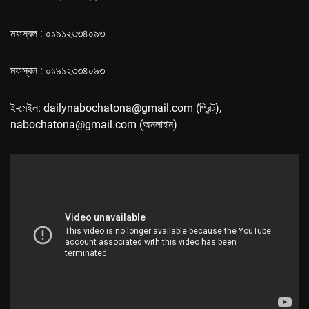
মফস্বল : ০১৯১২৩৩৪০৯৩
মফস্বল : ০১৯১২৩৩৪০৯৩
ই-মেইল: dailynabochatona@gmail.com (প্রিন্ট),
nabochatona@gmail.com (অনলাইন)