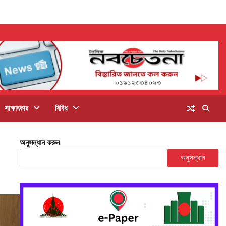
সাক্ষাৎকার
বিবিধ
অনুসন্ধান করুন
অনুসন্ধান