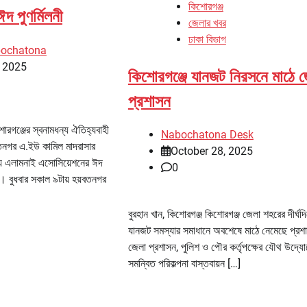
কিশোরগঞ্জ
দ পুণর্মিলনী
জেলার খবর
ঢাকা বিভাগ
bochatona
, 2025
কিশোরগঞ্জে যানজট নিরসনে মাঠে জ
প্রশাসন
োরগঞ্জের স্বনামধন্য ঐতিহ্যবাহী
Nabochatona Desk
য়বতনগর এ.ইউ কামিল মাদরাসার
October 28, 2025
নিয়ে এলামনাই এসোসিয়েশনের ঈদ
0
েছে। বুধবার সকাল ৯টায় হয়বতনগর
বুরহান খান, কিশোরগঞ্জ কিশোরগঞ্জ জেলা শহরের দীর্ঘদ
যানজট সমস্যার সমাধানে অবশেষে মাঠে নেমেছে প্র
জেলা প্রশাসন, পুলিশ ও পৌর কর্তৃপক্ষের যৌথ উদ্যো
সমন্বিত পরিকল্পনা বাস্তবায়ন […]