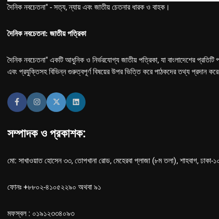
দৈনিক নবচেতনা" - সত্য, ন্যায় এবং জাতীয় চেতনার ধারক ও বাহক।
দৈনিক নবচেতনা: জাতীয় পত্রিকা
দৈনিক নবচেতনা" একটি আধুনিক ও নির্ভরযোগ্য জাতীয় পত্রিকা, যা বাংলাদেশের প্রতিটি প
এবং প্রযুক্তিসহ বিভিন্ন গুরুত্বপূর্ণ বিষয়ের উপর ভিত্তি করে পাঠকদের তথ্য প্রদান কর
সম্পাদক ও প্রকাশক:
মো: সাখাওয়াত হোসেন ৩৩, তোপখানা রোড, মেহেরবা প্লাজা (৮ম তলা), শাহবাগ, ঢাকা-
ফোনঃ +৮৮০২-৪১০৫২২৯০ অথবা ৯১
মফস্বল : ০১৯১২৩৩৪০৯৩