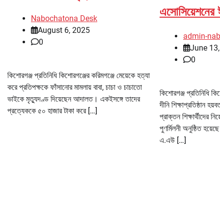
এসোসিয়েশনের ঈ
Nabochatona Desk
August 6, 2025
admin-na
0
June 13
0
কিশোরগঞ্জ প্রতিনিধি কিশোরগঞ্জের করিমগঞ্জে মেয়েকে হত্যা
করে প্রতিপক্ষকে ফাঁসানোর মামলায় বাবা, চাচা ও চাচাতো
কিশোরগঞ্জ প্রতিনিধি কিশ
ভাইকে মৃত্যুদণ্ড দিয়েছেন আদালত। একইসঙ্গে তাদের
দীনি শিক্ষাপ্রতিষ্ঠান হ
প্রত্যেককে ৫০ হাজার টাকা করে […]
প্রাক্তন শিক্ষার্থীদের 
পুণর্মিলনী অনুষ্ঠিত হয়
এ.এউ […]