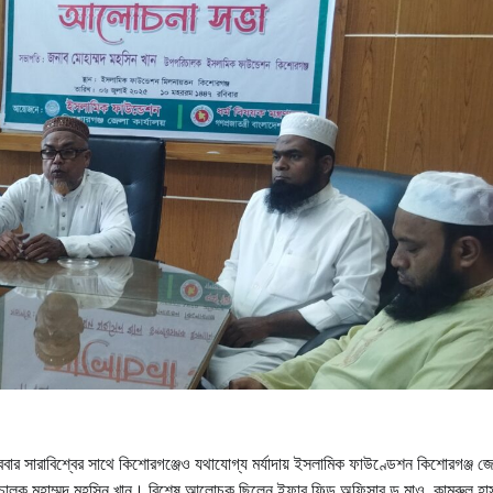
ববার সারাবিশ্বের সাথে কিশোরগঞ্জেও যথাযোগ্য মর্যাদায় ইসলামিক ফাউণ্ডেশন কিশোরগঞ্জ জ
ক মুহাম্মদ মহসিন খান। বিশেষ আলোচক ছিলেন ইফার ফিল্ড অফিসার ড.মাও. কামরুল হ