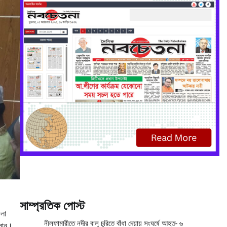
সাম্প্রতিক পোস্ট
েলা
নীলফামারীতে নদীর বালু চুরিতে বাঁধা দেয়ায় সংঘর্ষে আহত- ৬
াসান।