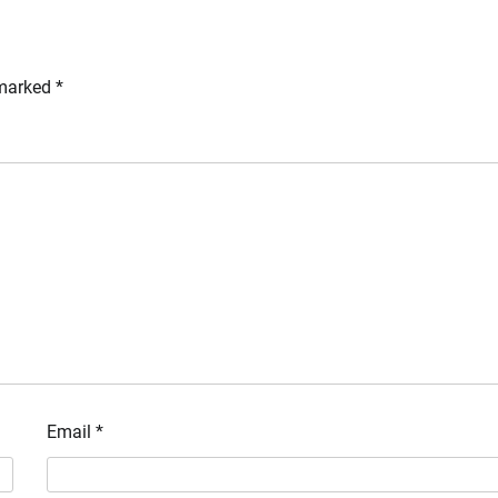
 marked
*
Email
*