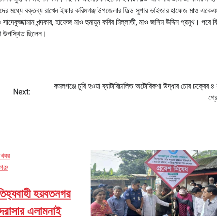
দের মধ্যে বক্তব্য রাখেন ইফার করিমগঞ্জ উপজেলার ফিল্ড সুপার ভাইজার হাফেজ মাও একেএ
াদেকুজ্জামান খন্দকার, হাফেজ মাও হুমায়ুন কবির মিল্লাতী, মাও জসিম উদ্দিন প্রমুখ। পরে ব
িবগণ উপস্থিত ছিলেন।
কমলগঞ্জে চুরি হওয়া ব্যাটারিচালিত অটোরিকশা উদ্ধার চোর চক্রের ৪
Next:
গ্র
 খবর
ঞ্জ
িহ্যবাহী হয়বতনগর
দরাসার এলামনাই