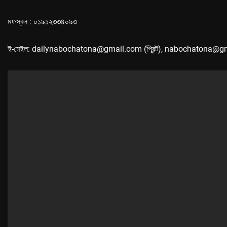
মফস্বল : ০১৯১২৩৩৪০৯৩
ই-মেইল: dailynabochatona@gmail.com (প্রিন্ট), nabochatona@g