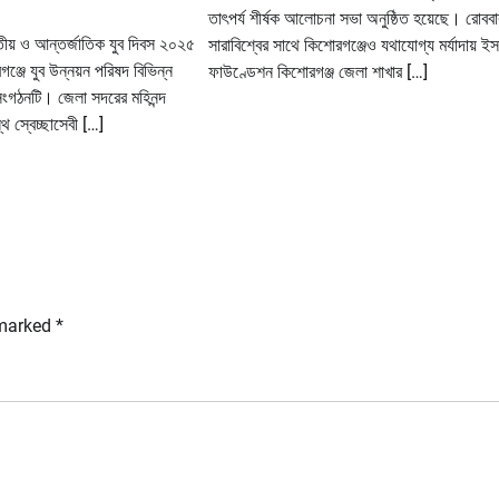
তাৎপর্য শীর্ষক আলোচনা সভা অনুষ্ঠিত হয়েছে। রোববা
তীয় ও আন্তর্জাতিক যুব দিবস ২০২৫
সারাবিশ্বের সাথে কিশোরগঞ্জেও যথাযোগ্য মর্যাদায় ই
্জে যুব উন্নয়ন পরিষদ বিভিন্ন
ফাউণ্ডেশন কিশোরগঞ্জ জেলা শাখার […]
সংগঠনটি। জেলা সদরের মহিনন্দ
্থ স্বেচ্ছাসেবী […]
 marked
*