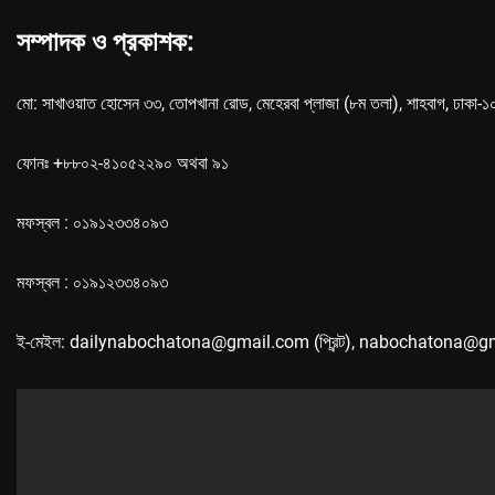
সম্পাদক ও প্রকাশক:
মো: সাখাওয়াত হোসেন ৩৩, তোপখানা রোড, মেহেরবা প্লাজা (৮ম তলা), শাহবাগ, ঢাকা-
ফোনঃ +৮৮০২-৪১০৫২২৯০ অথবা ৯১
মফস্বল : ০১৯১২৩৩৪০৯৩
মফস্বল : ০১৯১২৩৩৪০৯৩
ই-মেইল: dailynabochatona@gmail.com (প্রিন্ট), nabochatona@g