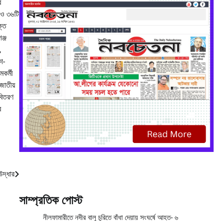
ব
 ও ৩৬টি
ক্ত
ঞ্জ
,
ো-
মকর্মী
জাতীয়
 বিতরণ
র
উদ্ধার
সাম্প্রতিক পোস্ট
নীলফামারীতে নদীর বালু চুরিতে বাঁধা দেয়ায় সংঘর্ষে আহত- ৬