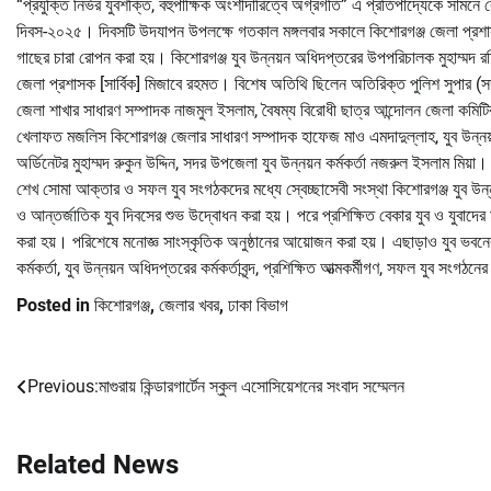
“প্রযুক্তি নির্ভর যুবশক্তি, বহুপাক্ষিক অংশীদারিত্বে অগ্রগতি” এ প্রতিপাদ্যেকে সামনে
দিবস-২০২৫। দিবসটি উদযাপন উপলক্ষে গতকাল মঙ্গলবার সকালে কিশোরগঞ্জ জেলা প্রশ
গাছের চারা রোপন করা হয়। কিশোরগঞ্জ যুব উন্নয়ন অধিদপ্তরের উপপরিচালক মুহাম্মদ 
জেলা প্রশাসক [সার্বিক] মিজাবে রহমত। বিশেষ অতিথি ছিলেন অতিরিক্ত পুলিশ সুপার (স
জেলা শাখার সাধারণ সম্পাদক নাজমুল ইসলাম, বৈষম্য বিরোধী ছাত্র আন্দোলন জেলা কমি
খেলাফত মজলিস কিশোরগঞ্জ জেলার সাধারণ সম্পাদক হাফেজ মাও এমদাদুল্লাহ, যুব উন্নয়
অর্ডিনেটর মুহাম্মদ রুকুন উদ্দিন, সদর উপজেলা যুব উন্নয়ন কর্মকর্তা নজরুল ইসলাম মিয়া।
শেখ সোমা আক্তার ও সফল যুব সংগঠকদের মধ্যে স্বেচ্ছাসেবী সংস্থা কিশোরগঞ্জ যুব উন্
ও আন্তর্জাতিক যুব দিবসের শুভ উদ্বোধন করা হয়। পরে প্রশিক্ষিত বেকার যুব ও যুবাদের ম
করা হয়। পরিশেষে মনোজ্ঞ সাংস্কৃতিক অনুষ্ঠানের আয়োজন করা হয়। এছাড়াও যুব ভবনের
কর্মকর্তা, যুব উন্নয়ন অধিদপ্তরের কর্মকর্তাবৃন্দ, প্রশিক্ষিত আত্মকর্মীগণ, সফল যুব সংগঠ
Posted in
কিশোরগঞ্জ
,
জেলার খবর
,
ঢাকা বিভাগ
Previous:
মাগুরায় কিন্ডারগার্টেন স্কুল এসোসিয়েশনের সংবাদ সম্মেলন
Post
navigation
Related News