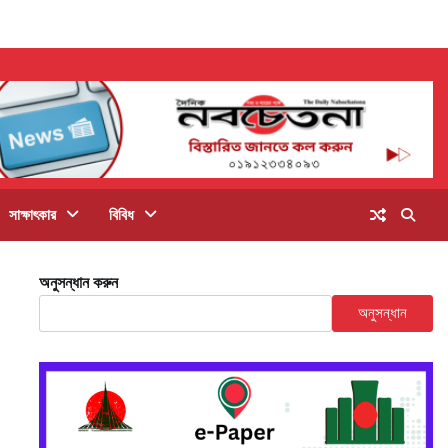
সাক্ষাৎকার
বিবিধ
অনুসন্ধান করুন
অনুসন্ধান