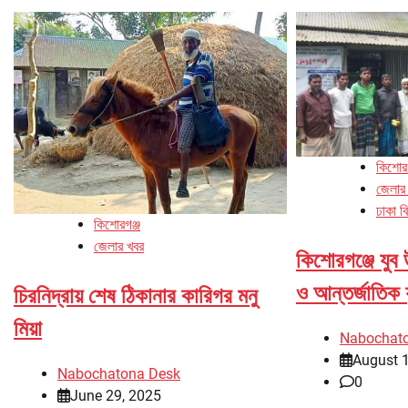
কিশোরগ
জেলার
ঢাকা ব
কিশোরগঞ্জ
জেলার খবর
কিশোরগঞ্জে যুব 
ও আন্তর্জাতিক 
চিরনিদ্রায় শেষ ঠিকানার কারিগর মনু
মিয়া
Nabochat
August 
Nabochatona Desk
0
June 29, 2025