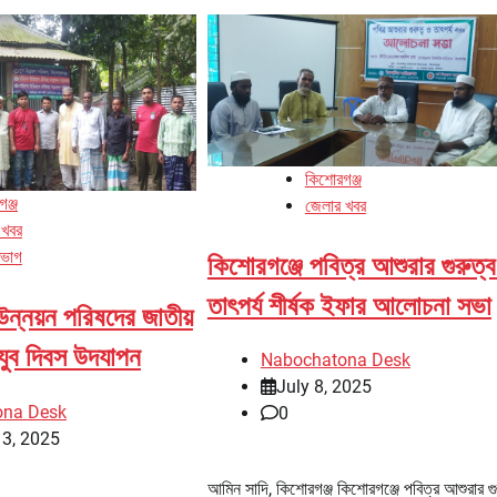
কিশোরগঞ্জ
ঞ্জ
জেলার খবর
 খবর
িভাগ
কিশোরগঞ্জে পবিত্র আশুরার গুরুত্
তাৎপর্য শীর্ষক ইফার আলোচনা সভা
উন্নয়ন পরিষদের জাতীয়
যুব দিবস উদযাপন
Nabochatona Desk
July 8, 2025
ona Desk
0
13, 2025
আমিন সাদি, কিশোরগঞ্জ কিশোরগঞ্জে পবিত্র আশুরার গু