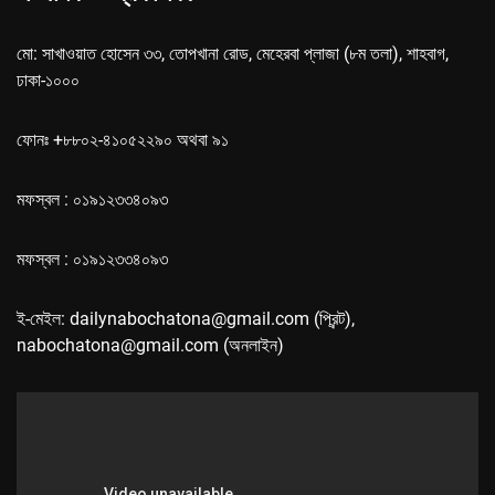
মো: সাখাওয়াত হোসেন ৩৩, তোপখানা রোড, মেহেরবা প্লাজা (৮ম তলা), শাহবাগ,
ঢাকা-১০০০
ফোনঃ +৮৮০২-৪১০৫২২৯০ অথবা ৯১
মফস্বল : ০১৯১২৩৩৪০৯৩
মফস্বল : ০১৯১২৩৩৪০৯৩
ই-মেইল: dailynabochatona@gmail.com (প্রিন্ট),
nabochatona@gmail.com (অনলাইন)