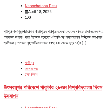
Nabochatona Desk
April 18, 2025
0
শ্রীপুর(গাজীপুর)প্রতিনিধি গাজীপুরের শ্রীপুরে বকেয়া বেতনের দাবিতে ঢাকা-ময়মনসিংহ
মহাসড়ক অবরোধ করে বিক্ষোভ করেছেন এইচডিএফ অ্যাপারেলস লিমিটেড কারখানার
শ্রমিকরা। গতকাল বৃহস্পতিবার সকাল সাড়ে ৯টা থেকে দুপুর ১২টা […]
গাজীপুর
জেলার খবর
ঢাকা বিভাগ
উৎসবমুখর পরিবেশে গাকৃবির ২৮তম বিশ্ববিদ্যালয় দিবস
উদযাপন