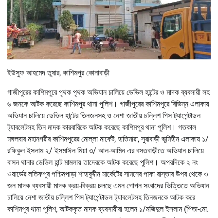
ইউসুফ আহমেদ তুষার, কাশিমপুর কোনাবাড়ী
গাজীপুরের কাশিমপুরে পৃথক পৃথক অভিযান চালিয়ে ডেভিল হান্টের ও মাদক ব্যবসায়ী সহ
৬ জনকে আটক করেছে কাশিমপুর থানা পুলিশ। গাজীপুরের কাশিমপুরে বিভিন্ন এলাকায়
অভিযান চালিয়ে ডেভিল হান্টের তিনজনসহ ও নেশা জাতীয় চল্লিশ পিস ট্যাপেন্টাডল
ট্যাবলেটসহ তিন মাদক কারবারিকে আটক করেছে কাশিমপুর থানা পুলিশ। গতকাল
মঙ্গলবার মহানগরীর কাশিমপুরের মোল্লা মার্কেট, হাতিমারা, সুরাবাড়ী ভূমিহীন এলাকায় ১/
রফিকুল ইসলাম ২/ ইসমাঈল মিয়া ৩/ আল-আমিন এর বসতবাড়ীতে অভিযান চালিয়ে
বাসন থানার ডেভিল হান্ট মামলায় তাদেরকে আটক করেছে পুলিশ। অপরদিকে ২ নং
ওয়ার্ডের লতিফপুর পশ্চিমপাড়া শাহাবুদ্দীন মার্কেটের সামনের পাকা রাস্তার উপর থেকে ৩
জন মাদক ব্যবসায়ী মাদক ক্রয়-বিক্রয় চলছে এমন গোপন সংবাদের ভিত্তিতে অভিযান
চালিয়ে নেশা জাতীয় চল্লিশ পিস ট্যাপেন্টাডল ট্যাবলেটসহ তিনজনকে আটক করে
কাশিমপুর থানা পুলিশ, আটককৃত মাদক ব্যবসায়ীরা হলেন ১/মজিদুল ইসলাম (পিতা-মো.