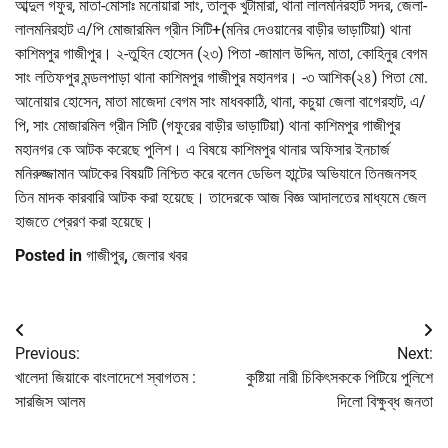
আব্দুল গফুর, মাতা-মোসাঃ মনোয়ারা সাং, তালুক খুটামারা, থানা লালমনিরহাট সদর, জেলা-
লালমনিরহাট এ/পি মোজারমিল গ্রীন সিটি+(মনির দেওয়ানের বাড়ীর ভাড়াটিয়া) থানা
কাশিমপুর গাজীপুর। ২-তুহিন হোসেন (২৩) পিতা -জামাল উদ্দিন, মাতা, কোহিনুর বেগম
সাং লতিফপুর মন্ডলপাড়া থানা কাশিমপুর গাজীপুর মহানগর। -৩ আশিক(২৪) পিতা মো.
আনোয়ার হোসেন, মাতা মাজেদা বেগম সাং মাধবকাঠি, থানা, কচুয়া জেলা বাগেরহাট, এ/
পি, সাং মোজারমিল গ্রীন সিটি (গফুরের বাড়ীর ভাড়াটিয়া) থানা কাশিমপুর গাজীপুর
মহানগর কে আটক করেছে পুলিশ। এ বিষয়ে কাশিমপুর থানার অফিসার ইনচার্জ
মনিরুজ্জামান আটকের বিষয়টি নিশ্চিত করে বলেন ডেভিল হান্টের অভিযানে তিনজনসহ
তিন মাদক কারবারি আটক করা হয়েছে। তাদেরকে আজ বিজ্ঞ আদালতের মাধ্যমে জেল
হাজতে প্রেরণ করা হয়েছে।
Posted in
গাজীপুর
,
জেলার খবর
Post
Previous:
Next:
navigation
খালেদা জিয়াকে বাংলাদেশে স্বাগতম :
কুষ্টিয়া নারী চিকিৎসককে পিটিয়ে পুলিশে
সারজিস আলম
দিলো বিক্ষুব্ধ জনতা