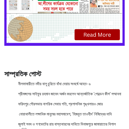
সাম্প্রতিক পোস্ট
নীলফামারীতে নদীর বালু চুরিতে বাঁধা দেয়ায় সংঘর্ষে আহত- ৬
শ্রীমঙ্গলের সাইফুর রহমান জাবেদ অর্জন করলেন আন্তর্জাতিক ‘গোল্ডেন কীস’ সম্মাননা
ফরিদপুর পৌরসভায় নাগরিক সেবায় গতি, প্রশাসনিক শৃঙ্খলায়ও জোর
নোয়াখালীতে লক্ষাধিক মানুষের মহাসমাবেশ, ‘হিজবুত তাওহীদ’ নিষিদ্ধের দাবি
জুলাই সনদ ও গণভোটের রায় বাস্তবায়নের দাবিতে দিনাজপুরে জামায়াতের বিশাল