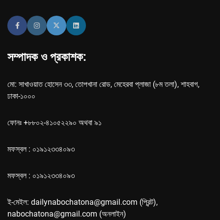
সম্পাদক ও প্রকাশক:
মো: সাখাওয়াত হোসেন ৩৩, তোপখানা রোড, মেহেরবা প্লাজা (৮ম তলা), শাহবাগ,
ঢাকা-১০০০
ফোনঃ +৮৮০২-৪১০৫২২৯০ অথবা ৯১
মফস্বল : ০১৯১২৩৩৪০৯৩
মফস্বল : ০১৯১২৩৩৪০৯৩
ই-মেইল: dailynabochatona@gmail.com (প্রিন্ট),
nabochatona@gmail.com (অনলাইন)