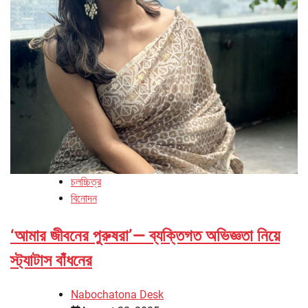
চলচ্চিত্র
বিনোদন
‘আমার জীবনের পুরুষরা’— ব্যক্তিগত অভিজ্ঞতা নিয়ে
স্ট্যাটাস বাঁধনের
Nabochatona Desk