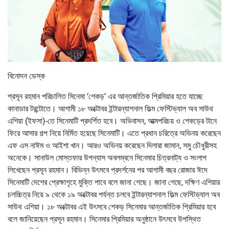
বিনোদন ডেস্ক
প্রসূন রহমান পরিচালিত সিনেমা ‘শেকড়’ এর আন্তর্জাতিক প্রিমিয়ার হতে যাচ্ছে
কানাডার টরন্টোতে। আগামী ১৮ অক্টোবর ইন্টারন্যাশনাল ফিল্ম ফেস্টিভ্যাল অব সাউথ
এশিয়া (ইফসা)-তে সিনেমাটি প্রদর্শিত হবে। অভিবাসন, আত্মপরিচয় ও শেকড়ের টানে
ফিরে আসার গল্প নিয়ে নির্মিত হয়েছে সিনেমাটি। এতে প্রধান চরিত্রে অভিনয় করেছেন
এফ এস নাঈম ও আইশা খান। আরও অভিনয় করেছেন দিলারা জামান, সমু চৌধুরীসহ
অনেকে। সানাউল মোস্তফার উপন্যাস অবলম্বনে সিনেমার চিত্রনাট্য ও সংলাপ
লিখেছেন প্রসূন রহমান। বিভিন্ন উৎসবে প্রদর্শনের পর আগামী বছর রোজার ঈদে
সিনেমাটি দেশের প্রেক্ষাগৃহে মুক্তি পাবে বলে জানা গেছে। জানা গেছে, দক্ষিণ এশিয়ার
চলচ্চিত্র নিয়ে ৯ থেকে ১৯ অক্টোবর পর্যন্ত চলবে ইন্টারন্যাশনাল ফিল্ম ফেস্টিভ্যাল অব
সাউথ এশিয়া। ১৮ অক্টোবর এই উৎসবে শেকড় সিনেমার আন্তর্জাতিক প্রিমিয়ার হবে
বলে জানিয়েছেন প্রসূন রহমান। সিনেমার প্রিমিয়ার অনুষ্ঠানে উৎসবে উপস্থিত