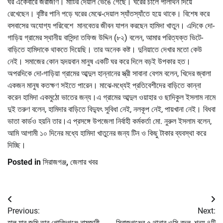
ঘর একেবারে জরাজীর্ণ। মাটির দেয়াল ভেঙে গেছে। ঘরের চালে পলিথিন দিয়ে
রেখেছেন। বৃষ্টির পানি পড়ে ঘরের মেঝে-দেয়াল স্যাঁতস্যাঁতে হয়ে থাকে। বিশেষ করে
বসবাসের অযোগ্য পরিবেশে মানবেতর জীবন যাপন করছেন হামিদা খাতুন। এদিকে দো-
গাড়িয় গ্রামের স্থানীয় বাসিন্দা তফিজ উদ্দিন (৮২) বলেন, আমার পরিত্যক্ত ভিটে-
বাড়িতে হামিদাকে থাকতে দিয়েছি। তার অনেক কষ্ট। দুনিয়াতে দেখার মতো কেউ
নেই। সমাজের কোন হৃদয়বান মানুষ একটি ঘর করে দিলে বড়ই উপকার হত।
অপরদিকে দো-গাড়িয়া গ্রামের আব্দুল হান্নানের স্ত্রী সাবানা বেগম বলেন, খিদের জ্বালা
একজন মানুষ কতক্ষণ সইতে পারেন। মাঝে-মধ্যেই প্রতিবেশীদের বাড়িতে কান্না
করেন হামিদা একমুঠো ভাতের জন্য।এ গ্রামের আব্দুল ওয়াহার ও ছাদিকুল ইসলাম নামে
দুই তরুণ বলেন, হামিদার বাড়িতে বিদ্যুৎ সুবিধা নেই, নলকূপ নেই, পায়খানা নেই। বিধবা
ভাতা কার্ডও হয়নি তার।এ প্রসঙ্গে উপজেলা নির্বাহী কর্মকর্তা মো. নুরুল ইসলাম বলেন,
আমি আগামী ১০ দিনের মধ্যে হামিদা খাতুনের জন্য টিন ও কিছু টাকার ব্যবস্থা করে
দিচ্ছি।
Posted in
সিরাজগঞ্জ
,
জেলার খবর
Post
Previous:
Next:
navigation
হাল যার জমি তার গোবিন্দগঞ্জে নামজারী
সিরাজগঞ্জের ৫ থানার ওসি বদল, শূন্য ৪টি