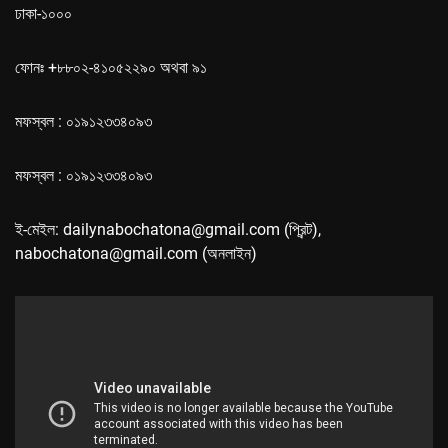
ঢাকা-১০০০
ফোনঃ +৮৮০২-৪১০৫২২৯০ অথবা ৯১
মফস্বল : ০১৯১২৩৩৪০৯৩
মফস্বল : ০১৯১২৩৩৪০৯৩
ই-মেইল: dailynabochatona@gmail.com (প্রিন্ট),
nabochatona@gmail.com (অনলাইন)