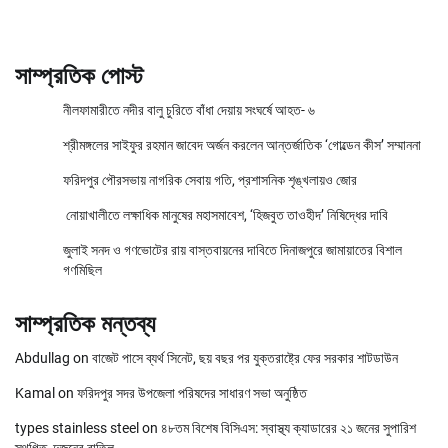
সাম্প্রতিক পোস্ট
নীলফামারীতে নদীর বালু চুরিতে বাঁধা দেয়ায় সংঘর্ষে আহত- ৬
শ্রীমঙ্গলের সাইফুর রহমান জাবেদ অর্জন করলেন আন্তর্জাতিক ‘গোল্ডেন কীস’ সম্মাননা
ফরিদপুর পৌরসভায় নাগরিক সেবায় গতি, প্রশাসনিক শৃঙ্খলায়ও জোর
নোয়াখালীতে লক্ষাধিক মানুষের মহাসমাবেশ, ‘হিজবুত তাওহীদ’ নিষিদ্ধের দাবি
জুলাই সনদ ও গণভোটের রায় বাস্তবায়নের দাবিতে দিনাজপুরে জামায়াতের বিশাল
গণমিছিল
সাম্প্রতিক মন্তব্য
Abdullag
on
বাজেট পাসে ব্যর্থ সিনেট, ছয় বছর পর যুক্তরাষ্ট্রে ফের সরকার শাটডাউন
Kamal
on
ফরিদপুর সদর উপজেলা পরিষদের সাধারণ সভা অনুষ্ঠিত
types stainless steel
on
৪৮তম বিশেষ বিসিএস: স্বাস্থ্য ক্যাডারের ২১ জনের সুপারিশ
স্থগিত, দুজনের বাতিল