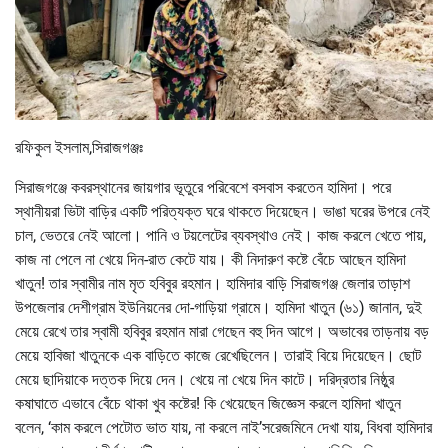
রফিকুল ইসলাম,সিরাজগঞ্জঃ
সিরাজগঞ্জে কবরস্থানের জায়গার ভূতুরে পরিবেশে বসবাস করতেন হামিদা। পরে
স্থানীয়রা ভিটা বাড়ির একটি পরিত্যক্ত ঘরে থাকতে দিয়েছেন। ভাঙা ঘরের উপরে নেই
চাল, ভেতরে নেই আলো। পানি ও টয়লেটের ব্যবস্থাও নেই। কাজ করলে খেতে পায়,
কাজ না পেলে না খেয়ে দিন-রাত কেটে যায়। কী নিদারুণ কষ্টে বেঁচে আছেন হামিদা
খাতুন! তার স্বামীর নাম মৃত হবিবুর রহমান। হামিদার বাড়ি সিরাজগঞ্জ জেলার তাড়াশ
উপজেলার দেশীগ্রাম ইউনিয়নের দো-গাড়িয়া গ্রামে। হামিদা খাতুন (৬১) জানান, দুই
মেয়ে রেখে তার স্বামী হবিবুর রহমান মারা গেছেন বহু দিন আগে। অভাবের তাড়নায় বড়
মেয়ে হাবিজা খাতুনকে এক বাড়িতে কাজে রেখেছিলেন। তারাই বিয়ে দিয়েছেন। ছোট
মেয়ে ছাদিয়াকে দত্তক দিয়ে দেন। খেয়ে না খেয়ে দিন কাটে। দরিদ্রতার নিষ্ঠুর
কষাঘাতে এভাবে বেঁচে থাকা খুব কষ্টের! কি খেয়েছেন জিজ্ঞেস করলে হামিদা খাতুন
বলেন, ‘কাম করলে পেটোত ভাত যায়, না করলে নাই’সরেজমিনে দেখা যায়, বিধবা হামিদার