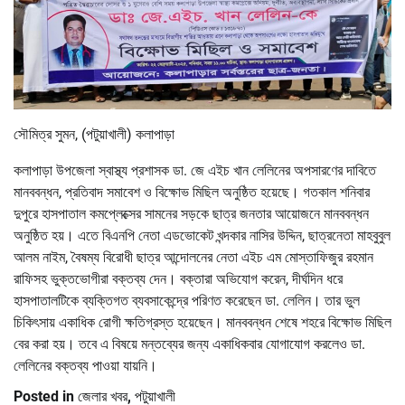
সৌমিত্র সুমন, (পটুয়াখালী) কলাপাড়া
কলাপাড়া উপজেলা স্বাস্থ্য প্রশাসক ডা. জে এইচ খান লেলিনের অপসারণের দাবিতে
মানববন্ধন, প্রতিবাদ সমাবেশ ও বিক্ষোভ মিছিল অনুষ্ঠিত হয়েছে। গতকাল শনিবার
দুপুরে হাসপাতাল কমপ্লেক্সের সামনের সড়কে ছাত্র জনতার আয়োজনে মানববন্ধন
অনুষ্ঠিত হয়। এতে বিএনপি নেতা এডভোকেট খন্দকার নাসির উদ্দিন, ছাত্রনেতা মাহবুবুল
আলম নাইম, বৈষম্য বিরোধী ছাত্র আন্দোলনের নেতা এইচ এম মোস্তাফিজুর রহমান
রাফিসহ ভুক্তভোগীরা বক্তব্য দেন। বক্তারা অভিযোগ করেন, দীর্ঘদিন ধরে
হাসপাতালটিকে ব্যক্তিগত ব্যবসাকেন্দ্রে পরিণত করেছেন ডা. লেলিন। তার ভুল
চিকিৎসায় একাধিক রোগী ক্ষতিগ্রস্ত হয়েছেন। মানববন্ধন শেষে শহরে বিক্ষোভ মিছিল
বের করা হয়। তবে এ বিষয়ে মন্তব্যের জন্য একাধিকবার যোগাযোগ করলেও ডা.
লেলিনের বক্তব্য পাওয়া যায়নি।
Posted in
জেলার খবর
,
পটুয়াখালী