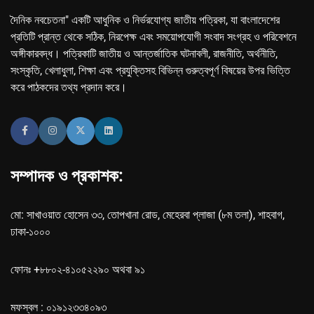
দৈনিক নবচেতনা" একটি আধুনিক ও নির্ভরযোগ্য জাতীয় পত্রিকা, যা বাংলাদেশের
প্রতিটি প্রান্ত থেকে সঠিক, নিরপেক্ষ এবং সময়োপযোগী সংবাদ সংগ্রহ ও পরিবেশনে
অঙ্গীকারবদ্ধ। পত্রিকাটি জাতীয় ও আন্তর্জাতিক ঘটনাবলী, রাজনীতি, অর্থনীতি,
সংস্কৃতি, খেলাধুলা, শিক্ষা এবং প্রযুক্তিসহ বিভিন্ন গুরুত্বপূর্ণ বিষয়ের উপর ভিত্তি
করে পাঠকদের তথ্য প্রদান করে।
সম্পাদক ও প্রকাশক:
মো: সাখাওয়াত হোসেন ৩৩, তোপখানা রোড, মেহেরবা প্লাজা (৮ম তলা), শাহবাগ,
ঢাকা-১০০০
ফোনঃ +৮৮০২-৪১০৫২২৯০ অথবা ৯১
মফস্বল : ০১৯১২৩৩৪০৯৩