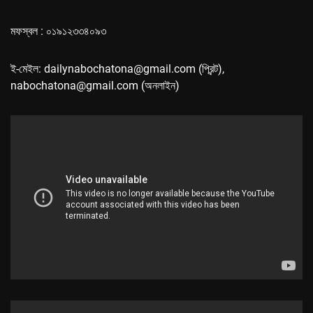
মফস্বল : ০১৯১২৩৩৪০৯৩
ই-মেইল: dailynabochatona@gmail.com (প্রিন্ট),
nabochatona@gmail.com (অনলাইন)