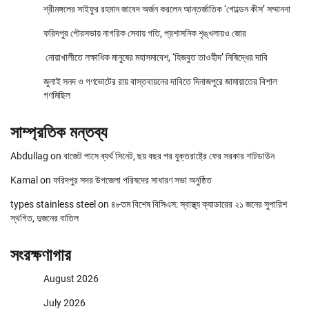
শ্রীমঙ্গলের সাইফুর রহমান জাবেদ অর্জন করলেন আন্তর্জাতিক ‘গোল্ডেন কীস’ সম্মাননা
ফরিদপুর পৌরসভায় নাগরিক সেবায় গতি, প্রশাসনিক শৃঙ্খলায়ও জোর
নোয়াখালীতে লক্ষাধিক মানুষের মহাসমাবেশ, ‘হিজবুত তাওহীদ’ নিষিদ্ধের দাবি
জুলাই সনদ ও গণভোটের রায় বাস্তবায়নের দাবিতে দিনাজপুরে জামায়াতের বিশাল
গণমিছিল
সাম্প্রতিক মন্তব্য
Abdullag
on
বাজেট পাসে ব্যর্থ সিনেট, ছয় বছর পর যুক্তরাষ্ট্রে ফের সরকার শাটডাউন
Kamal
on
ফরিদপুর সদর উপজেলা পরিষদের সাধারণ সভা অনুষ্ঠিত
types stainless steel
on
৪৮তম বিশেষ বিসিএস: স্বাস্থ্য ক্যাডারের ২১ জনের সুপারিশ
স্থগিত, দুজনের বাতিল
সংরক্ষণাগার
August 2026
July 2026