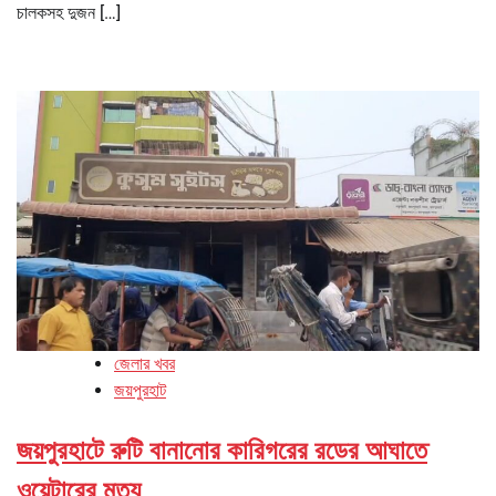
চালকসহ দুজন […]
জেলার খবর
জয়পুরহাট
জয়পুরহাটে রুটি বানানোর কারিগরের রডের আঘাতে
ওয়েটারের মৃত্যু