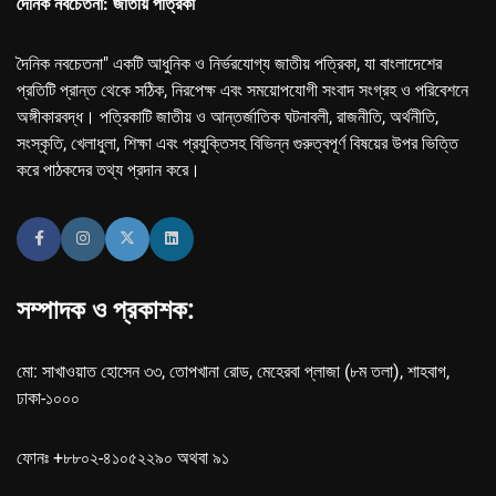
দৈনিক নবচেতনা: জাতীয় পত্রিকা
দৈনিক নবচেতনা" একটি আধুনিক ও নির্ভরযোগ্য জাতীয় পত্রিকা, যা বাংলাদেশের
প্রতিটি প্রান্ত থেকে সঠিক, নিরপেক্ষ এবং সময়োপযোগী সংবাদ সংগ্রহ ও পরিবেশনে
অঙ্গীকারবদ্ধ। পত্রিকাটি জাতীয় ও আন্তর্জাতিক ঘটনাবলী, রাজনীতি, অর্থনীতি,
সংস্কৃতি, খেলাধুলা, শিক্ষা এবং প্রযুক্তিসহ বিভিন্ন গুরুত্বপূর্ণ বিষয়ের উপর ভিত্তি
করে পাঠকদের তথ্য প্রদান করে।
সম্পাদক ও প্রকাশক:
মো: সাখাওয়াত হোসেন ৩৩, তোপখানা রোড, মেহেরবা প্লাজা (৮ম তলা), শাহবাগ,
ঢাকা-১০০০
ফোনঃ +৮৮০২-৪১০৫২২৯০ অথবা ৯১