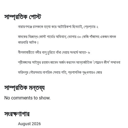
সাম্প্রতিক পোস্ট
নারায়ণগঞ্জে চালককে হত্যা করে অটোরিকশা ছিনতাই, গ্রেপ্তার ২
মাদকের বিরুদ্ধে কোস্ট গার্ডের অভিযান; ভোলায় ৩০ কেজি গাঁজাসহ একজন মাদক
কারবারি আটক।
নীলফামারীতে নদীর বালু চুরিতে বাঁধা দেয়ায় সংঘর্ষে আহত- ৬
শ্রীমঙ্গলের সাইফুর রহমান জাবেদ অর্জন করলেন আন্তর্জাতিক ‘গোল্ডেন কীস’ সম্মাননা
ফরিদপুর পৌরসভায় নাগরিক সেবায় গতি, প্রশাসনিক শৃঙ্খলায়ও জোর
সাম্প্রতিক মন্তব্য
No comments to show.
সংরক্ষণাগার
August 2026