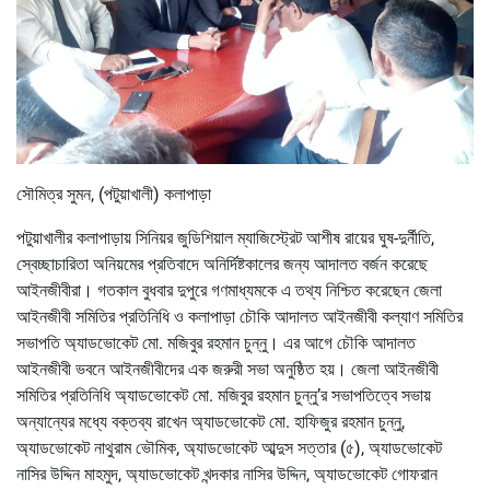
সৌমিত্র সুমন, (পটুয়াখালী) কলাপাড়া
পটুয়াখালীর কলাপাড়ায় সিনিয়র জুডিশিয়াল ম্যাজিস্ট্রেট আশীষ রায়ের ঘুষ-দুর্নীতি,
স্বেচ্ছাচারিতা অনিয়মের প্রতিবাদে অনির্দিষ্টকালের জন্য আদালত বর্জন করেছে
আইনজীবীরা। গতকাল বুধবার দুপুরে গণমাধ্যমকে এ তথ্য নিশ্চিত করেছেন জেলা
আইনজীবী সমিতির প্রতিনিধি ও কলাপাড়া চৌকি আদালত আইনজীবী কল্যাণ সমিতির
সভাপতি অ্যাডভোকেট মো. মজিবুর রহমান চুন্নু। এর আগে চৌকি আদালত
আইনজীবী ভবনে আইনজীবীদের এক জরুরী সভা অনুষ্ঠিত হয়। জেলা আইনজীবী
সমিতির প্রতিনিধি অ্যাডভোকেট মো. মজিবুর রহমান চুন্নু’র সভাপতিত্বে সভায়
অন্যান্যের মধ্যে বক্তব্য রাখেন অ্যাডভোকেট মো. হাফিজুর রহমান চুন্নু,
অ্যাডভোকেট নাথুরাম ভৌমিক, অ্যাডভোকেট আব্দুস সত্তার (৫), অ্যাডভোকেট
নাসির উদ্দিন মাহমুদ, অ্যাডভোকেট খন্দকার নাসির উদ্দিন, অ্যাডভোকেট গোফরান