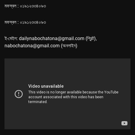
মফস্বল : ০১৯১২৩৩৪০৯৩
মফস্বল : ০১৯১২৩৩৪০৯৩
ই-মেইল: dailynabochatona@gmail.com (প্রিন্ট),
nabochatona@gmail.com (অনলাইন)