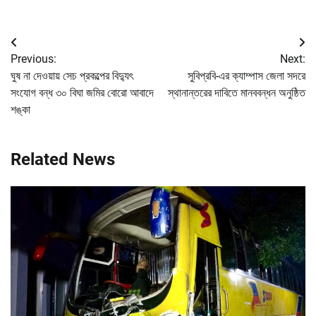
Post
Previous:
Next:
navigation
ঘুষ না দেওয়ায় সেচ প্রকল্পের বিদ্যুৎ
সুবিপ্রবি-এর ক্যাম্পাস জেলা সদরে
সংযোগ বন্ধ ৩০ বিঘা জমির বোরো আবাদে
স্থানান্তরের দাবিতে মানববন্ধন অনুষ্ঠিত
শঙ্কা
Related News