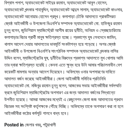
বিশ্বাস পলাশ, অ্যাডভোকেট সাইদুর রহমান, অ্যাডভোকেট আবুল হোসেন,
অ্যাডভোকেট খন্দকার শাহাবুদ্দিন, অ্যাডভোকেট আব্দুস সালাম, অ্যাডভোকেট কাওসার,
অ্যাডভোকেট আনোয়ার হোসেন প্রমূখ। কলাপাড়া চৌকি আদালতে প্রাকটিসরত
জ্যেষ্ঠ আইনজীবী ও উপজেলা বিএনপি’র সম্পাদক অ্যাডভোকেট মো. হাফিজুর রহমান
চুন্নু বলেন, জুডিশিয়াল ম্যাজিস্ট্রেট আশীষ রায়ের দুর্নীতি, অনিয়ম ও স্বেচ্ছাচারিতায়
কলাপাড়ার বিচার প্রার্থী মানুষ ক্ষতিগ্রস্ত হচ্ছে। প্রকাশ্যে ঘুষ লেনদেনে জামিন,
খালাস আদেশ দেয়ায় আদালতের ভাবমূর্তি সংকটাপন্ন হয়ে পড়েছে। অপর জ্যেষ্ঠ
আইনজীবী ও উপজেলা বিএনপি’র সাংগঠনিক সম্পাদক অ্যাডভোকেট খন্দকার নাসির
উদ্দিন বলেন, ম্যাজিস্ট্রেটের ঘুষ, দুর্নীতির বিরুদ্ধে প্রকাশ্য আদালতে মুখ খোলায় আমি
তার দ্বারা ক্ষতিগ্রস্ত হয়েছি। কেননা এতে ক্ষুব্ধ হয়ে উনি আমার পরিচালনাধীন বেশ
কয়েকটি মামলায় অন্যায় আদেশ দিয়েছেন। অবিলম্বে ওনার অপসারণের দাবিতে
আদালত বর্জন করেছে আইনজীবীরা। জেলা আইনজীবী সমিতির প্রতিনিধি
অ্যাডভোকেট মো. মজিবুর রহমান চুন্নু বলেন, আজকের সভায় আইনজীবীরা সর্বসম্মতি
ক্রমে জুডিশিয়াল ম্যাজিস্ট্রেটের অপসারণ এর জন্য আদালত বর্জনের সিদ্ধান্তে
উপনীত হয়েছে। আমরা আজকের মধ্যেই এ রেজুলেশন জেলা জজ আদালতের প্রধান
বিচারক সহ সংশ্লিষ্ট কর্তৃপক্ষকে পৌঁছে দিচ্ছি। অবিলম্বে তাকে অপসারণ করা না হলে
আইনজীবীরা কঠোর কর্মসূচি পালনে বাধ্য হবে।
Posted in
জেলার খবর
,
পটুয়াখালী