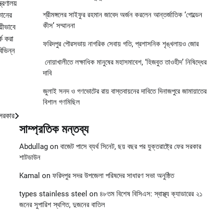
ত্রণালয়
কানের
শ্রীমঙ্গলের সাইফুর রহমান জাবেদ অর্জন করলেন আন্তর্জাতিক ‘গোল্ডেন
কীস’ সম্মাননা
য়ীভাবে
ক করা
ফরিদপুর পৌরসভায় নাগরিক সেবায় গতি, প্রশাসনিক শৃঙ্খলায়ও জোর
িভিন্ন
নোয়াখালীতে লক্ষাধিক মানুষের মহাসমাবেশ, ‘হিজবুত তাওহীদ’ নিষিদ্ধের
দাবি
জুলাই সনদ ও গণভোটের রায় বাস্তবায়নের দাবিতে দিনাজপুরে জামায়াতের
বিশাল গণমিছিল
 সরকার
সাম্প্রতিক মন্তব্য
Abdullag
on
বাজেট পাসে ব্যর্থ সিনেট, ছয় বছর পর যুক্তরাষ্ট্রে ফের সরকার
শাটডাউন
Kamal
on
ফরিদপুর সদর উপজেলা পরিষদের সাধারণ সভা অনুষ্ঠিত
types stainless steel
on
৪৮তম বিশেষ বিসিএস: স্বাস্থ্য ক্যাডারের ২১
জনের সুপারিশ স্থগিত, দুজনের বাতিল