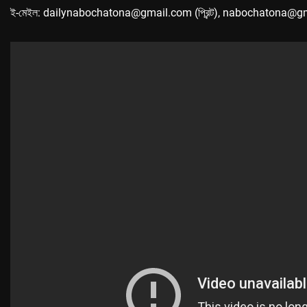
ই-মেইল: dailynabochatona@gmail.com (প্রিন্ট), nabochatona@g