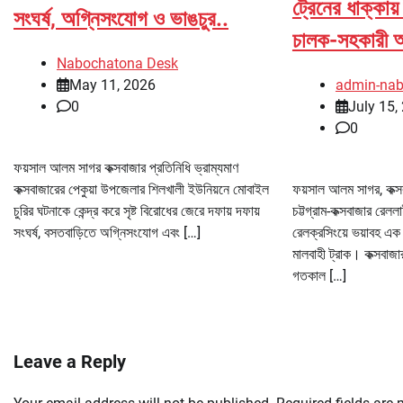
ট্রেনের ধাক্কায় 
সংঘর্ষ, অগ্নিসংযোগ ও ভাঙচুর..
চালক-সহকারী 
Nabochatona Desk
May 11, 2026
admin-na
0
July 15,
0
ফয়সাল আলম সাগর কক্সবাজার প্রতিনিধি ভ্রাম্যমাণ
কক্সবাজারের পেকুয়া উপজেলার শিলখালী ইউনিয়নে মোবাইল
ফয়সাল আলম সাগর, কক্সব
চুরির ঘটনাকে কেন্দ্র করে সৃষ্ট বিরোধের জেরে দফায় দফায়
চট্টগ্রাম-কক্সবাজার রেল
সংঘর্ষ, বসতবাড়িতে অগ্নিসংযোগ এবং […]
রেলক্রসিংয়ে ভয়াবহ এক দ
মালবাহী ট্রাক। কক্সবাজার
গতকাল […]
Leave a Reply