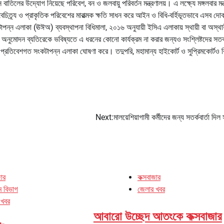
বাতিলের উদ্যোগ নিয়েছে পরিবেশ, বন ও জলবায়ু পরিবর্তন মন্ত্রণালয়। এ লক্ষ্যে মঙ্গলবার মন্
ৈচিত্র্য ও প্রাকৃতিক পরিবেশের মারাত্মক ক্ষতি সাধন করে আইন ও বিধি-বর্হিভূতভাবে এসব দো
পন্ন এলাকা (ঊঈঅ) ব্যবস্থাপনা বিধিমালা, ২০১৬ অনুযায়ী ইসিএ এলাকায় স্থায়ী বা অস্থা
 অনুমোদন ব্যতিরেকে ভবিষ্যতে এ ধরনের কোনো কার্যক্রম না করার জন্যও সংশ্লিষ্টদের সতর্
্রতিবেশগত সংকটাপন্ন এলাকা ঘোষণা করে। তদুপরি, মহামান্য হাইকোর্ট ও সুপ্রিমকোর্টও ব
Next:
মালয়েশিয়াগামী কর্মীদের জন্য সতর্কবার্তা দিল
জার
কক্সবাজার
াম বিভাগ
জেলার খবর
 খবর
আবারো উচ্ছেদ আতংকে কক্সবাজার