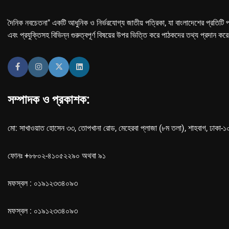
দৈনিক নবচেতনা" একটি আধুনিক ও নির্ভরযোগ্য জাতীয় পত্রিকা, যা বাংলাদেশের প্রতিটি প
এবং প্রযুক্তিসহ বিভিন্ন গুরুত্বপূর্ণ বিষয়ের উপর ভিত্তি করে পাঠকদের তথ্য প্রদান কর
সম্পাদক ও প্রকাশক:
মো: সাখাওয়াত হোসেন ৩৩, তোপখানা রোড, মেহেরবা প্লাজা (৮ম তলা), শাহবাগ, ঢাকা-
ফোনঃ +৮৮০২-৪১০৫২২৯০ অথবা ৯১
মফস্বল : ০১৯১২৩৩৪০৯৩
মফস্বল : ০১৯১২৩৩৪০৯৩