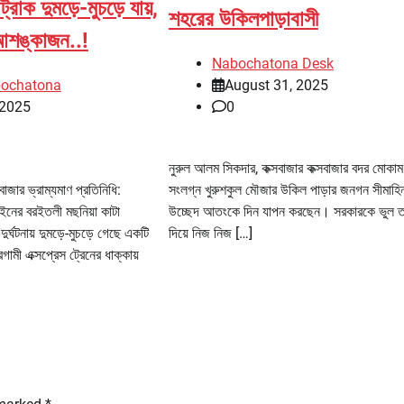
ট্রাক দুমড়ে-মুচড়ে যায়,
শহরের উকিলপাড়াবাসী
আশঙ্কাজন..!
Nabochatona Desk
bochatona
August 31, 2025
 2025
0
নুরুল আলম সিকদার, কক্সবাজার কক্সবাজার বদর মোকাম
াজার ভ্রাম্যমাণ প্রতিনিধি:
সংলগ্ন খুরুশকুল মৌজার উকিল পাড়ার জনগন সীমাহি
লাইনের বরইতলী মছনিয়া কাটা
উচ্ছেদ আতংকে দিন যাপন করছেন। সরকারকে ভুল ত
ুর্ঘটনায় দুমড়ে-মুচড়ে গেছে একটি
দিয়ে নিজ নিজ […]
গামী এক্সপ্রেস ট্রেনের ধাক্কায়