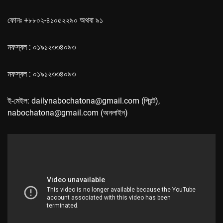
ফোনঃ +৮৮০২-৪১০৫২২৯০ অথবা ৯১
মফস্বল : ০১৯১২৩৩৪০৯৩
মফস্বল : ০১৯১২৩৩৪০৯৩
ই-মেইল: dailynabochatona@gmail.com (প্রিন্ট),
nabochatona@gmail.com (অনলাইন)