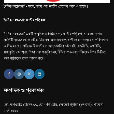
দৈনিক নবচেতনা" - সত্য, ন্যায় এবং জাতীয় চেতনার ধারক ও বাহক।
দৈনিক নবচেতনা: জাতীয় পত্রিকা
দৈনিক নবচেতনা" একটি আধুনিক ও নির্ভরযোগ্য জাতীয় পত্রিকা, যা বাংলাদেশের
প্রতিটি প্রান্ত থেকে সঠিক, নিরপেক্ষ এবং সময়োপযোগী সংবাদ সংগ্রহ ও পরিবেশনে
অঙ্গীকারবদ্ধ। পত্রিকাটি জাতীয় ও আন্তর্জাতিক ঘটনাবলী, রাজনীতি, অর্থনীতি,
সংস্কৃতি, খেলাধুলা, শিক্ষা এবং প্রযুক্তিসহ বিভিন্ন গুরুত্বপূর্ণ বিষয়ের উপর ভিত্তি
করে পাঠকদের তথ্য প্রদান করে।
সম্পাদক ও প্রকাশক:
মো: সাখাওয়াত হোসেন ৩৩, তোপখানা রোড, মেহেরবা প্লাজা (৮ম তলা), শাহবাগ,
ঢাকা-১০০০