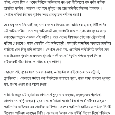
নাটক, ওয়েব ফিল্ম ও ওয়েব সিরিজে অভিনয়ের পর এখন রীতিমতো বড় পর্দার নায়িকা
তাসনিয়া ফারিণ। সর্বশেষ গত ঈদে মুক্তি পায় তার অভিনীত সিনেমা ‘ইনসাফ’।
সেখানে নায়িকা হিসেবে ব্যাপক নজর কেড়েছেন দর্শকের মাঝে।
তবে শুধু বাংলা সিনেমাই নয়, ওপার বাংলার সিনেমাতেও অভিষেক হয়েছে মিষ্টি হাসির
এই অভিনেত্রীর। তবে শুধু অভিনয়েই নয়, সাদামাটা সাজ ও ন্যাচারাল লুকের জন্য
ভক্তদের পছন্দের একজন এই ফারিণ। তবে এতেই সীমাবদ্ধ নেই তার সৌন্দর্যতার!
পশ্চিমা পোশাকেও সমান মোহনীয় এই অভিনেত্রী।সম্প্রতি সামাজিক মাধ্যমে তাসনিয়া
ফারিণের বেশ কিছু ছবি ভাইরাল। সেখানে দেখা যায়, ওয়েস্টার্ন আউটফিটে ফারিণ যেন
হয়ে উঠেছেন পুরোদমে একজন গ্ল্যামার গার্ল! কালো সিকুইন সজ্জিত ক্রপ টপ ও
হাইওয়েস্ট বটমে নিজেকে সাজিয়েছেন ফারিণ।
এছাড়াও এই লুকের সঙ্গে তার মেকআপ, অর্নামেন্টস ও বাড়িয়ে দেয় তার সৌন্দর্য,
নান্দনিকতা। একপাশে স্টাইল করা সিকুইনের ঝলমলে শ্রাগ, কানে সাদা পাথরের ঝুলন্ত
দুল, মাথার ওপরে রাখা কালো চশমা।
ফারিণের নতুন এই গ্ল্যামারের ছবি দেখে মুগ্ধ তার ভক্তরা; মন্তব্যঘরে প্রশংসা,
ভালোবাসাও ছড়িয়েছেন। ২০১৭ সালে ‘আমরা আবার ফিরবো কবে’ নাটকের মাধ্যমে
ছোট পর্দায় অভিষেক হয় তাসনিয়া ফারিণের। এরপর ছোট পর্দা ছাড়িয়ে এ পর্যন্ত তিনটি
সিনেমায় অভিনয় করেছেন তিনি। এর মধ্যে ‘আরও এক পৃথিবী’ সিনেমা দিয়ে টালিউডে