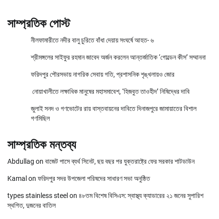
সাম্প্রতিক পোস্ট
নীলফামারীতে নদীর বালু চুরিতে বাঁধা দেয়ায় সংঘর্ষে আহত- ৬
শ্রীমঙ্গলের সাইফুর রহমান জাবেদ অর্জন করলেন আন্তর্জাতিক ‘গোল্ডেন কীস’ সম্মাননা
ফরিদপুর পৌরসভায় নাগরিক সেবায় গতি, প্রশাসনিক শৃঙ্খলায়ও জোর
নোয়াখালীতে লক্ষাধিক মানুষের মহাসমাবেশ, ‘হিজবুত তাওহীদ’ নিষিদ্ধের দাবি
জুলাই সনদ ও গণভোটের রায় বাস্তবায়নের দাবিতে দিনাজপুরে জামায়াতের বিশাল
গণমিছিল
সাম্প্রতিক মন্তব্য
Abdullag
on
বাজেট পাসে ব্যর্থ সিনেট, ছয় বছর পর যুক্তরাষ্ট্রে ফের সরকার শাটডাউন
Kamal
on
ফরিদপুর সদর উপজেলা পরিষদের সাধারণ সভা অনুষ্ঠিত
types stainless steel
on
৪৮তম বিশেষ বিসিএস: স্বাস্থ্য ক্যাডারের ২১ জনের সুপারিশ
স্থগিত, দুজনের বাতিল