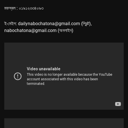
মফস্বল : ০১৯১২৩৩৪০৯৩
ই-মেইল: dailynabochatona@gmail.com (প্রিন্ট),
nabochatona@gmail.com (অনলাইন)