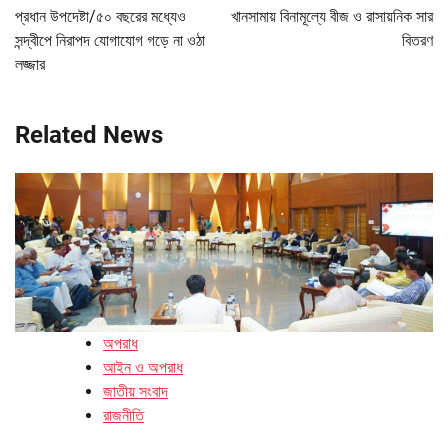
navigation
প্রধান উপদেষ্টা/৫০ বছরের মধ্যেও
খানসামায় বিনামূল্যে বীজ ও রাসায়নিক সার
সন্দ্বীপে নিরাপদ যোগাযোগ গড়ে না ওঠা
বিতরণ
লজ্জার
Related News
অপরাধ
আইন ও অপরাধ
জাতীয় সংবাদ
রাজনীতি