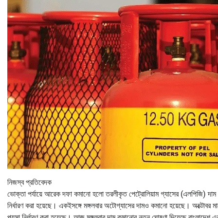
নিজস্ব প্রতিবেদক
ভোক্তা পর্যায়ে আরেক দফা কমানো হলো তরলীকৃত পেট্রোলিয়াম গ্যাসের (এলপিজি) দাম।
নির্ধারণ করা হয়েছে। একইসঙ্গে মঙ্গলবার অটোগ্যাসের দামও কমানো হয়েছে। অক্টোবর মা
পয়সা নির্ধারণ করা হয়েছে। আজ মঙ্গলবার দাম কমানোর নতুন ঘোষণা দিয়েছে বাংলাদেশ এনা