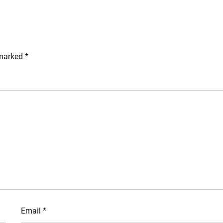
 marked
*
Email
*