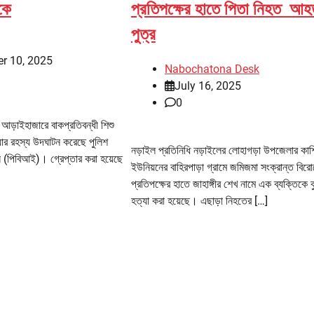
কে
প্রতিপক্ষের হাতে পিতা নিহত আহ
পুত্র
r 10, 2025
Nabochatona Desk
July 16, 2025
0
 আড়াইহাজারে বাকপ্রতিবন্ধী শিশু
যার রহস্য উদঘাটন করেছে পুলিশ
নড়াইল প্রতিনিধি নড়াইলের লোহাগড়া উপজেলার কাশ
ন (পিবিআই)। গ্রেপ্তার করা হয়েছে
ইউনিয়নের বাহিরপাড়া গ্রামে জমিজমা সংক্রান্ত বিরো
প্রতিপক্ষের হাতে জাহাঙ্গীর শেখ নামে এক ব্যক্তিকে ক
হত্যা করা হয়েছে। এছাড়া নিহতের […]