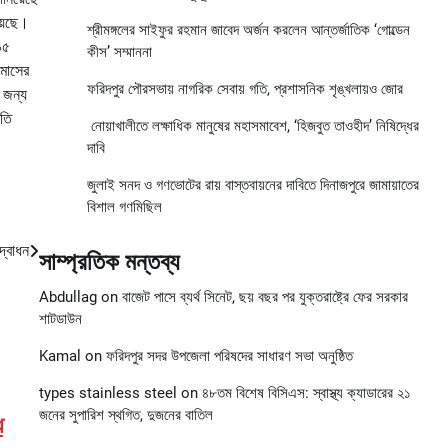
হয়েছে।
শ্রীমঙ্গলের সাইফুর রহমান জাবেদ অর্জন করলেন আন্তর্জাতিক ‘গোল্ডেন
৯৫
কীস’ সম্মাননা
 মাসের
ফরিদপুর পৌরসভায় নাগরিক সেবায় গতি, প্রশাসনিক শৃঙ্খলায়ও জোর
 জন্য
রতি
নোয়াখালীতে লক্ষাধিক মানুষের মহাসমাবেশ, ‘হিজবুত তাওহীদ’ নিষিদ্ধের
দাবি
জুলাই সনদ ও গণভোটের রায় বাস্তবায়নের দাবিতে দিনাজপুরে জামায়াতের
বিশাল গণমিছিল
দ্বোধন
সাম্প্রতিক মন্তব্য
Abdullag
on
বাজেট পাসে ব্যর্থ সিনেট, ছয় বছর পর যুক্তরাষ্ট্রে ফের সরকার
শাটডাউন
Kamal
on
ফরিদপুর সদর উপজেলা পরিষদের সাধারণ সভা অনুষ্ঠিত
types stainless steel
on
৪৮তম বিশেষ বিসিএস: স্বাস্থ্য ক্যাডারের ২১
জনের সুপারিশ স্থগিত, দুজনের বাতিল
ে