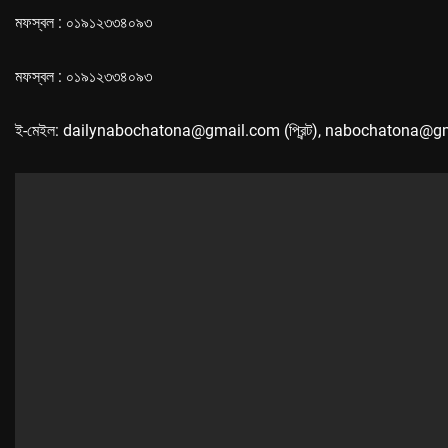
মফস্বল : ০১৯১২৩৩৪০৯৩
মফস্বল : ০১৯১২৩৩৪০৯৩
ই-মেইল: dailynabochatona@gmail.com (প্রিন্ট), nabochatona@g