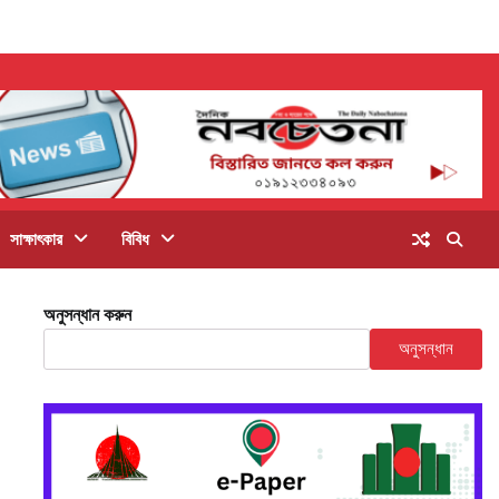
সাক্ষাৎকার
বিবিধ
অনুসন্ধান করুন
অনুসন্ধান