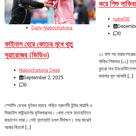
করে শিশু সাকিব
rubal30
Decembe
Daily Nabochatona
0
ফাইনাল হেরে কোচের মুখে থুতু
সুয়ারেজের (ভিডিও)
২০ মাস পর নারায়ণগঞ্জের
সাকিব শিকদার (১১) হত্
ব্যুরো অব ইনভেস্টিগেশ
Nabochatona Desk
মামলার মূল আসামি […]
September 2, 2025
0
স্পোর্টস ডেস্ক ফুটবল ম্যাচে শক্তি প্রদর্শনী ইন্টার মায়ামি ও
সিয়াটেল সাউন্ডার্সের ফুটবলারদের। খেলা শেষে হাতাহাতিতে
জড়ালেন তারা। সেই হাতাহাতি চলল দীর্ঘক্ষণ। তার মাঝেই
আবার বিতর্কে […]