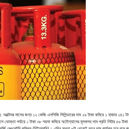
 অক্টোবর মাসের জন্য ১২ কেজি এলপিজি সিলিন্ডারের দাম ২৯ টাকা কমিয়ে ১ হাজার ২৪১ টা
সে ভোক্তা পর্যায়ে ১ টাকা ৩৮ পয়সা কমিয়ে অটোগ্যাসের মূসকসহ দাম প্রতি লিটার ৫৬ টাকা
র্জি রেগুলেটরি কমিশন (বিইআরসি)। এদিন সন্ধ্যা ৬টা থেকেই নতুন দাম কার্যকর হবে বলে জ