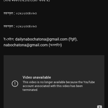
ফোনঃ +৮৮০২-৪১০৫২২৯০ অথবা ৯১
মফস্বল : ০১৯১২৩৩৪০৯৩
মফস্বল : ০১৯১২৩৩৪০৯৩
ই-মেইল: dailynabochatona@gmail.com (প্রিন্ট),
nabochatona@gmail.com (অনলাইন)