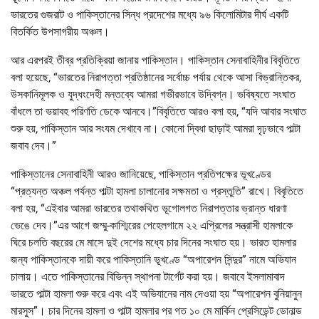
ভারতের গুজরাট ও পাকিস্তানের সিন্ধ প্রদেশের মধ্যে ৯৬ কিলোমিটার দীর্ঘ একটি
বিতর্কিত উপসাগরীয় অঞ্চল।
আর এরপরই তীব্র প্রতিক্রিয়া জানায় পাকিস্তান। পাকিস্তান সেনাবাহিনীর বিবৃতিতে
বলা হয়েছে, “ভারতের নিরাপত্তা প্রতিষ্ঠানের সর্বোচ্চ পর্যায় থেকে আসা বিভ্রান্তিকর,
উসকানিমূলক ও যুদ্ধংদেহী মন্তব্যে আমরা গভীরভাবে উদ্বিগ্ন। ভবিষ্যতে সংঘাত
বাঁধলে তা ভয়াবহ পরিণতি ডেকে আনবে।”বিবৃতিতে আরও বলা হয়, “যদি আবার সংঘাত
শুরু হয়, পাকিস্তান আর সংযম দেখাবে না। কোনো দ্বিধা ছাড়াই আমরা দৃঢ়ভাবে পাল্টা
জবাব দেব।”
পাকিস্তানের সেনাবাহিনী আরও জানিয়েছে, পাকিস্তান প্রতিপক্ষের ভূখণ্ডের
“প্রত্যন্ত অঞ্চল পর্যন্ত পাল্টা হামলা চালানোর সক্ষমতা ও প্রস্তুতি” রাখে। বিবৃতিতে
বলা হয়, “এইবার আমরা ভারতের তথাকথিত ভূগোলগত নিরাপত্তার ভ্রান্ত ধারণা
ভেঙে দেব।”এর আগে জম্মু-কাশ্মিরের পেহেলগামে ২২ এপ্রিলের সন্ত্রাসী হামলাকে
ঘিরে চলতি বছরের মে মাসে দুই দেশের মধ্যে চার দিনের সংঘাত হয়। ভারত হামলার
জন্য পাকিস্তানকে দায়ী করে পাকিস্তানি ভূখণ্ডে “অপারেশন সিন্দুর” নামে অভিযান
চালায়। এতে পাকিস্তানের বিভিন্ন স্থাপনা টার্গেট করা হয়। জবাবে ইসলামাবাদ
ভারতে পাল্টা হামলা শুরু করে এবং এই অভিযানের নাম দেওয়া হয় “অপারেশন বুনিয়ানুন
মারসুস”। চার দিনের হামলা ও পাল্টা হামলার পর গত ১০ মে মার্কিন প্রেসিডেন্ট ডোনাল্ড