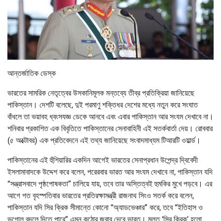
আন্তর্জাতিক ডেস্ক
ভারতের সামরিক নেতৃত্বের উসকানিমূলক মন্তব্যে তীব্র প্রতিক্রিয়া জানিয়েছে
পাকিস্তান। দেশটি বলেছে, দুই পরমাণু শক্তিধর দেশের মধ্যে নতুন করে সংঘাত
বাঁধলে তা ভয়াবহ ধ্বংসযজ্ঞ ডেকে আনবে এবং এবার পাকিস্তান আর সংযম দেখাবে না।
শনিবার প্রকাশিত এক বিবৃতিতে পাকিস্তানের সেনাবাহিনী এই সতর্কবার্তা দেয়। রোববার
(৫ অক্টোবর) এক প্রতিবেদনে এই তথ্য জানিয়েছে সংবাদমাধ্যম টিআরটি ওয়ার্ল্ড।
পাকিস্তানের এই হুঁশিয়ারির একদিন আগেই ভারতের সেনাপ্রধান উপেন্দ্র দ্বিবেদী
ইসলামাবাদকে উদ্দেশ করে বলেন, পরেরবার ভারত আর সংযম দেখাবে না, পাকিস্তান যদি
“সন্ত্রাসবাদে পৃষ্ঠপোষকতা” চালিয়ে যায়, তবে তার অস্তিত্বই হুমকির মুখে পড়বে। এর
আগে গত বৃহস্পতিবার ভারতের প্রতিরক্ষামন্ত্রী রাজনাথ সিংও সতর্ক করে বলেন,
পাকিস্তান যদি সির ক্রিক সীমান্তে কোনো “অ্যাডভেঞ্চার” করে, তবে “ইতিহাস ও
ভূগোল বদলে দিতে পারে” এমন কঠোর জবাব দেবে ভারত। মূলত ‘সির ক্রিক’ হলো