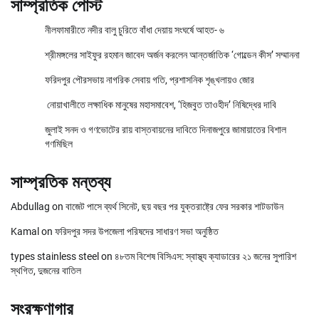
সাম্প্রতিক পোস্ট
নীলফামারীতে নদীর বালু চুরিতে বাঁধা দেয়ায় সংঘর্ষে আহত- ৬
শ্রীমঙ্গলের সাইফুর রহমান জাবেদ অর্জন করলেন আন্তর্জাতিক ‘গোল্ডেন কীস’ সম্মাননা
ফরিদপুর পৌরসভায় নাগরিক সেবায় গতি, প্রশাসনিক শৃঙ্খলায়ও জোর
নোয়াখালীতে লক্ষাধিক মানুষের মহাসমাবেশ, ‘হিজবুত তাওহীদ’ নিষিদ্ধের দাবি
জুলাই সনদ ও গণভোটের রায় বাস্তবায়নের দাবিতে দিনাজপুরে জামায়াতের বিশাল
গণমিছিল
সাম্প্রতিক মন্তব্য
Abdullag
on
বাজেট পাসে ব্যর্থ সিনেট, ছয় বছর পর যুক্তরাষ্ট্রে ফের সরকার শাটডাউন
Kamal
on
ফরিদপুর সদর উপজেলা পরিষদের সাধারণ সভা অনুষ্ঠিত
types stainless steel
on
৪৮তম বিশেষ বিসিএস: স্বাস্থ্য ক্যাডারের ২১ জনের সুপারিশ
স্থগিত, দুজনের বাতিল
সংরক্ষণাগার