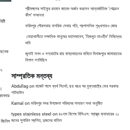
শ্রীমঙ্গলের সাইফুর রহমান জাবেদ অর্জন করলেন আন্তর্জাতিক ‘গোল্ডেন
কীস’ সম্মাননা
ষ্টি
ফরিদপুর পৌরসভায় নাগরিক সেবায় গতি, প্রশাসনিক শৃঙ্খলায়ও জোর
নোয়াখালীতে লক্ষাধিক মানুষের মহাসমাবেশ, ‘হিজবুত তাওহীদ’ নিষিদ্ধের
দাবি
ন অনেক
জুলাই সনদ ও গণভোটের রায় বাস্তবায়নের দাবিতে দিনাজপুরে জামায়াতের
বিশাল গণমিছিল
 ৭
সাম্প্রতিক মন্তব্য
Abdullag
on
বাজেট পাসে ব্যর্থ সিনেট, ছয় বছর পর যুক্তরাষ্ট্রে ফের সরকার
গণ।
শাটডাউন
কানদার
Kamal
on
ফরিদপুর সদর উপজেলা পরিষদের সাধারণ সভা অনুষ্ঠিত
।
types stainless steel
on
৪৮তম বিশেষ বিসিএস: স্বাস্থ্য ক্যাডারের ২১
জনের সুপারিশ স্থগিত, দুজনের বাতিল
 জিনিস