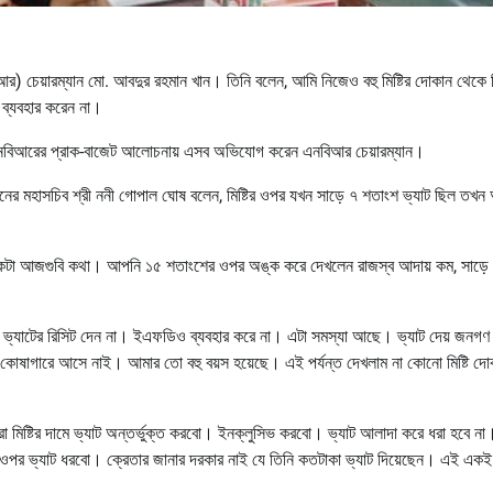
বিআর) চেয়ারম্যান মো. আবদুর রহমান খান। তিনি বলেন, আমি নিজেও বহু মিষ্টির দোকান থেকে মি
 ব্যবহার করেন না।
িত এনবিআরের প্রাক-বাজেট আলোচনায় এসব অভিযোগ করেন এনবিআর চেয়ারম্যান।
য়েশনের মহাসচিব শ্রী ননী গোপাল ঘোষ বলেন, মিষ্টির ওপর যখন সাড়ে ৭ শতাংশ ভ্যাট ছিল তখ
 একটা আজগুবি কথা। আপনি ১৫ শতাংশের ওপর অঙ্ক করে দেখলেন রাজস্ব আদায় কম, সাড়ে
ার ভ্যাটের রিসিট দেন না। ইএফডিও ব্যবহার করে না। এটা সমস্যা আছে। ভ্যাট দেয় জন
রের কোষাগারে আসে নাই। আমার তো বহু বয়স হয়েছে। এই পর্যন্ত দেখলাম না কোনো মিষ্টি দো
মরা মিষ্টির দামে ভ্যাট অন্তর্ভুক্ত করবো। ইনক্লুসিভ করবো। ভ্যাট আলাদা করে ধরা হবে না
 ওপর ভ্যাট ধরবো। ক্রেতার জানার দরকার নাই যে তিনি কতটাকা ভ্যাট দিয়েছেন। এই একই