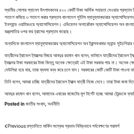
স্থানীয় সোলার প্যানেল উৎপাদকদের ৫০০ কোটি টাকা আর্থিক সহায়তা দেওয়ার প্রস্তাব দ
শতাংশ কমিয়ে ৩ শতাংশ করার প্রস্তাব বাংলাদেশ সুইটস ম্যানুফ্যাকচারার অ্যাসোসিয়েশন, 
ইনল্যান্ড ওয়াটারওয়ে অ্যাসোসিয়েশন। এভিয়েশন অপারেটরস অ্যাসোসিয়েশন অব বাংল
যন্ত্রপাতির ওপর কর হ্রাসের প্রস্তাব করেছে।
অন্যদিকে বাংলাদেশ ম্যানুফ্যাকচারার অ্যাসোসিয়েশন অব ট্রান্সফরমার অ্যান্ড সুইচগিয়ার
যাত্রীদের ট্রাভেল ট্যাক্সের বিষয়ে আবদুর রহমান খান বলেন, বর্তমানে যাত্রীদের ট্রাভেল 
ট্যাক্সের টাকা সরকারের টাকা কিন্তু অনেক ক্ষেত্রেই এই টাকা সরকার পায় না। অনেক ক
দেউলিয়া হয়ে যায়, তারা ব্যবসা বন্ধ করে চলে যান। সরকারের কোটি কোটি টাকা পাওনা থ
তিনি বলেন, আমরা চাচ্ছি যাত্রীদের ট্রাভেল ট্যাক্স যাত্রী নিজে দেবে। তারা টাকা জমা দি
আবদুর রহমান খান বলেন, আমাদের এবারের বাজেটের মূল টার্গেট হচ্ছে আমরা ট্রেন্ডকে
Posted in
জাতীয় সংবাদ
,
অর্থনীতি
Previous:
রপ্তানিতে মার্কিন শুল্কের প্রভাব নিবিড়ভাবে পর্যবেক্ষণের পরামর্শ
Post