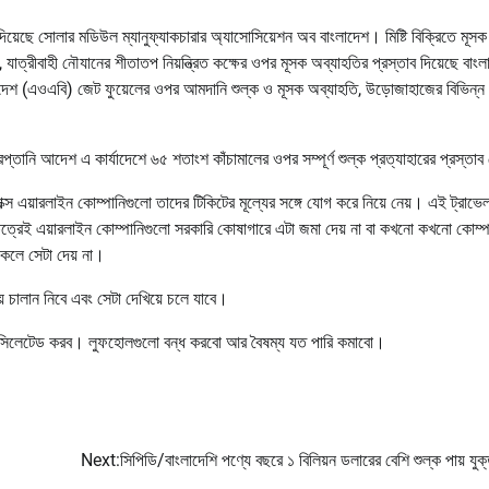
িয়েছে সোলার মডিউল ম্যানুফ্যাকচারার অ্যাসোসিয়েশন অব বাংলাদেশ। মিষ্টি বিক্রিতে মূস
যাত্রীবাহী নৌযানের শীতাতপ নিয়ন্ত্রিত কক্ষের ওপর মূসক অব্যাহতির প্রস্তাব দিয়েছে বাংল
াদেশ (এওএবি) জেট ফুয়েলের ওপর আমদানি শুল্ক ও মূসক অব্যাহতি, উড়োজাহাজের বিভিন্ন
 রপ্তানি আদেশ এ কার্যাদেশে ৬৫ শতাংশ কাঁচামালের ওপর সম্পূর্ণ শুল্ক প্রত্যাহারের প্রস্তাব
ট্যাক্স এয়ারলাইন কোম্পানিগুলো তাদের টিকিটের মূল্যের সঙ্গে যোগ করে নিয়ে নেয়। এই ট্রাভে
্ষেত্রেই এয়ারলাইন কোম্পানিগুলো সরকারি কোষাগারে এটা জমা দেয় না বা কখনো কখনো কোম্প
াকলে সেটা দেয় না।
য়ে চালান নিবে এবং সেটা দেখিয়ে চলে যাবে।
 ফ্যাসিলেটেড করব। লুফহোলগুলো বন্ধ করবো আর বৈষম্য যত পারি কমাবো।
Next:
সিপিডি/বাংলাদেশি পণ্যে বছরে ১ বিলিয়ন ডলারের বেশি শুল্ক পায় যুক্তর