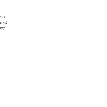
ওয়ে
৬ ঘণ্টা
থানে