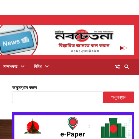
সাক্ষাৎকার
বিবিধ
অনুসন্ধান করুন
অনুসন্ধান