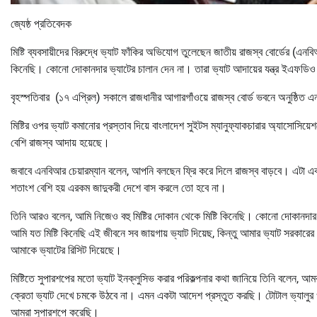
জ্যেষ্ঠ প্রতিবেদক
মিষ্টি ব্যবসায়ীদের বিরুদ্ধে ভ্যাট ফাঁকির অভিযোগ তুলেছেন জাতীয় রাজস্ব বোর্ডের (এন
কিনেছি। কোনো দোকানদার ভ্যাটের চালান দেন না। তারা ভ্যাট আদায়ের যন্ত্র ইএফডিও
বৃহস্পতিবার (১৭ এপ্রিল) সকালে রাজধানীর আগারগাঁওয়ে রাজস্ব বোর্ড ভবনে অনুষ্ঠ
মিষ্টির ওপর ভ্যাট কমানোর প্রস্তাব দিয়ে বাংলাদেশ সুইটস ম্যানুফ্যাকচারার অ্যাসোসি
বেশি রাজস্ব আদায় হয়েছে।
জবাবে এনবিআর চেয়ারম্যান বলেন, আপনি বলছেন ফ্রি করে দিলে রাজস্ব বাড়বে। এটা
শতাংশ বেশি হয় এরকম জাদুকরী দেশে বাস করলে তো হবে না।
তিনি আরও বলেন, আমি নিজেও বহু মিষ্টির দোকান থেকে মিষ্টি কিনেছি। কোনো দোকানদ
আমি যত মিষ্টি কিনেছি এই জীবনে সব জায়গায় ভ্যাট দিয়েছ, কিন্তু আমার ভ্যাট সরকা
আমাকে ভ্যাটের রিসিট দিয়েছে।
মিষ্টিতে সুপারশপের মতো ভ্যাট ইনক্লুসিভ করার পরিকল্পনার কথা জানিয়ে তিনি বলেন, আ
ক্রেতা ভ্যাট দেখে চমকে উঠবে না। এমন একটা আদেশ প্রস্তুত করছি। টোটাল ভ্যালুর
আমরা সুপারশপে করেছি।