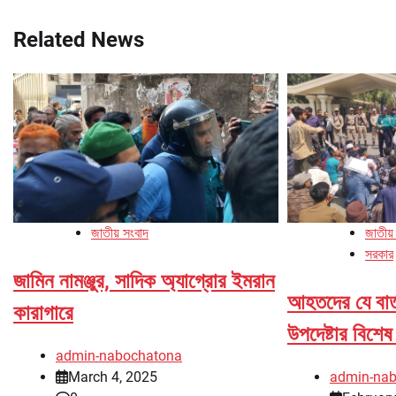
navigation
Related News
জাতীয় সংবাদ
জাতীয়
সরকার
জামিন নামঞ্জুর, সাদিক অ্যাগ্রোর ইমরান
আহতদের যে বার্
কারাগারে
উপদেষ্টার বিশে
admin-nabochatona
March 4, 2025
admin-na