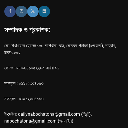
সম্পাদক ও প্রকাশক:
মো: সাখাওয়াত হোসেন ৩৩, তোপখানা রোড, মেহেরবা প্লাজা (৮ম তলা), শাহবাগ,
ঢাকা-১০০০
ফোনঃ +৮৮০২-৪১০৫২২৯০ অথবা ৯১
মফস্বল : ০১৯১২৩৩৪০৯৩
মফস্বল : ০১৯১২৩৩৪০৯৩
ই-মেইল: dailynabochatona@gmail.com (প্রিন্ট),
nabochatona@gmail.com (অনলাইন)