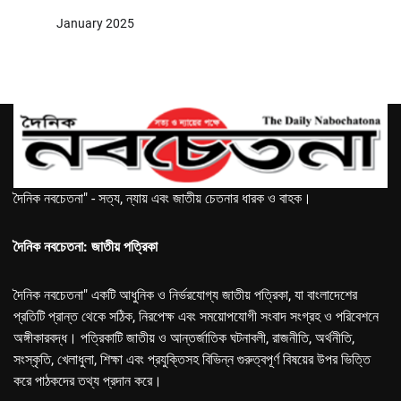
January 2025
দৈনিক নবচেতনা" - সত্য, ন্যায় এবং জাতীয় চেতনার ধারক ও বাহক।
দৈনিক নবচেতনা: জাতীয় পত্রিকা
দৈনিক নবচেতনা" একটি আধুনিক ও নির্ভরযোগ্য জাতীয় পত্রিকা, যা বাংলাদেশের
প্রতিটি প্রান্ত থেকে সঠিক, নিরপেক্ষ এবং সময়োপযোগী সংবাদ সংগ্রহ ও পরিবেশনে
অঙ্গীকারবদ্ধ। পত্রিকাটি জাতীয় ও আন্তর্জাতিক ঘটনাবলী, রাজনীতি, অর্থনীতি,
সংস্কৃতি, খেলাধুলা, শিক্ষা এবং প্রযুক্তিসহ বিভিন্ন গুরুত্বপূর্ণ বিষয়ের উপর ভিত্তি
করে পাঠকদের তথ্য প্রদান করে।