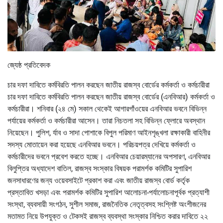
জ্যেষ্ঠ প্রতিবেদক
চার দফা দাবিতে কর্মবিরতি পালন করছেন জাতীয় রাজস্ব বোর্ডের কর্মকর্তা ও কর্মচারীরা
চার দফা দাবিতে কর্মবিরতি পালন করছেন জাতীয় রাজস্ব বোর্ডের (এনবিআর) কর্মকর্তা ও
কর্মচারীরা। শনিবার (২৪ মে) সকাল থেকেই আগারগাঁওয়ের এনবিআর ভবনে বিভিন্ন
পর্যায়ের কর্মকর্তা ও কর্মচারীরা আসেন। তারা নিচতলা সহ বিভিন্ন ফ্লোরে অবস্থান
নিয়েছেন। পুলিশ, র্যাব ও সাদা পোশাকে বিপুল পরিমাণ আইনশৃঙ্খলা রক্ষাকারী বাহিনীর
সদস্য মোতায়েন করা হয়েছে এনবিআর ভবনে। পরিচয়পত্র দেখিয়ে কর্মকর্তা ও
কর্মচারীদের ভবনে প্রবেশ করতে হচ্ছে। এনবিআর চেয়ারম্যানের অপসারণ, এনবিআর
বিলুপ্তির অধ্যাদেশ বাতিল, রাজস্ব সংস্কার বিষয়ক পরামর্শক কমিটির সুপারিশ
জনসাধারণের জন্য ওয়েবসাইটে প্রকাশ করা এবং জাতীয় রাজস্ব বোর্ড কর্তৃক
প্রস্তাবিত খসড়া এবং পরামর্শক কমিটির সুপারিশ আলোচনা-পর্যালোচনাপূর্বক প্রত্যাশী
সংস্থা, ব্যবসায়ী সংগঠন, সুশীল সমাজ, রাজনৈতিক নেতৃত্বসহ সংশ্লিষ্ট অংশীজনের
মতামত নিয়ে উপযুক্ত ও টেকসই রাজস্ব ব্যবস্থা সংস্কার নিশ্চিত করার দাবিতে ২২