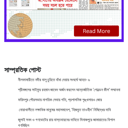
সাম্প্রতিক পোস্ট
নীলফামারীতে নদীর বালু চুরিতে বাঁধা দেয়ায় সংঘর্ষে আহত- ৬
শ্রীমঙ্গলের সাইফুর রহমান জাবেদ অর্জন করলেন আন্তর্জাতিক ‘গোল্ডেন কীস’ সম্মাননা
ফরিদপুর পৌরসভায় নাগরিক সেবায় গতি, প্রশাসনিক শৃঙ্খলায়ও জোর
নোয়াখালীতে লক্ষাধিক মানুষের মহাসমাবেশ, ‘হিজবুত তাওহীদ’ নিষিদ্ধের দাবি
জুলাই সনদ ও গণভোটের রায় বাস্তবায়নের দাবিতে দিনাজপুরে জামায়াতের বিশাল
গণমিছিল