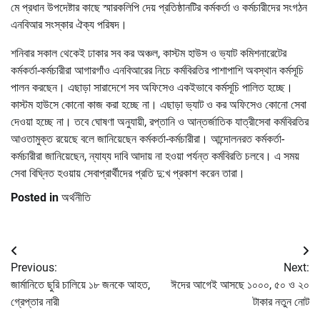
মে প্রধান উপদেষ্টার কাছে স্মারকলিপি দেয় প্রতিষ্ঠানটির কর্মকর্তা ও কর্মচারীদের সংগঠন
এনবিআর সংস্কার ঐক্য পরিষদ।
শনিবার সকাল থেকেই ঢাকার সব কর অঞ্চল, কাস্টম হাউস ও ভ্যাট কমিশনারেটের
কর্মকর্তা-কর্মচারীরা আগারগাঁও এনবিআরের নিচে কর্মবিরতির পাশাপাশি অবস্থান কর্মসূচি
পালন করছেন। এছাড়া সারাদেশে সব অফিসেও একইভাবে কর্মসূচি পালিত হচ্ছে।
কাস্টম হাউসে কোনো কাজ করা হচ্ছে না। এছাড়া ভ্যাট ও কর অফিসেও কোনো সেবা
দেওয়া হচ্ছে না। তবে ঘোষণা অনুযায়ী, রপ্তানি ও আন্তর্জাতিক যাত্রীসেবা কর্মবিরতির
আওতামুক্ত রয়েছে বলে জানিয়েছেন কর্মকর্তা-কর্মচারীরা। আন্দোলনরত কর্মকর্তা-
কর্মচারীরা জানিয়েছেন, ন্যায্য দাবি আদায় না হওয়া পর্যন্ত কর্মবিরতি চলবে। এ সময়
সেবা বিঘ্নিত হওয়ায় সেবাপ্রার্থীদের প্রতি দু:খ প্রকাশ করেন তারা।
Posted in
অর্থনীতি
Post
Previous:
Next:
navigation
জার্মানিতে ছুরি চালিয়ে ১৮ জনকে আহত,
ঈদের আগেই আসছে ১০০০, ৫০ ও ২০
গ্রেপ্তার নারী
টাকার নতুন নোট