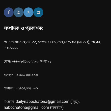
সম্পাদক ও প্রকাশক:
মো: সাখাওয়াত হোসেন ৩৩, তোপখানা রোড, মেহেরবা প্লাজা (৮ম তলা), শাহবাগ,
ঢাকা-১০০০
ফোনঃ +৮৮০২-৪১০৫২২৯০ অথবা ৯১
মফস্বল : ০১৯১২৩৩৪০৯৩
মফস্বল : ০১৯১২৩৩৪০৯৩
ই-মেইল: dailynabochatona@gmail.com (প্রিন্ট),
nabochatona@gmail.com (অনলাইন)