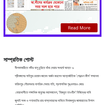
সাম্প্রতিক পোস্ট
নীলফামারীতে নদীর বালু চুরিতে বাঁধা দেয়ায় সংঘর্ষে আহত- ৬
শ্রীমঙ্গলের সাইফুর রহমান জাবেদ অর্জন করলেন আন্তর্জাতিক ‘গোল্ডেন কীস’ সম্মাননা
ফরিদপুর পৌরসভায় নাগরিক সেবায় গতি, প্রশাসনিক শৃঙ্খলায়ও জোর
নোয়াখালীতে লক্ষাধিক মানুষের মহাসমাবেশ, ‘হিজবুত তাওহীদ’ নিষিদ্ধের দাবি
জুলাই সনদ ও গণভোটের রায় বাস্তবায়নের দাবিতে দিনাজপুরে জামায়াতের বিশাল