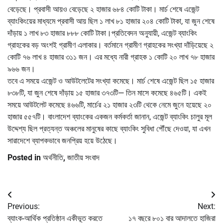
বেড়েছে। প্রবাসী আয়ও বেড়েছে ২ হাজার ৬৮৪ কোটি টাকা। মার্চ শেষে এজেন্ট
ব্যাংকিংয়ের মাধ্যমে প্রবাসী আয় ছিল ১ লাখ ৮১ হাজার ২০৪ কোটি টাকা, যা জুন শেষে
দাঁড়ায় ১ লাখ ৮৩ হাজার ৮৮৮ কোটি টাকা।প্রতিবেদন অনুযায়ী, এজেন্ট ব্যাংকিং
গ্রাহকের বড় অংশই গ্রামীণ এলাকার। বর্তমানে গ্রামীণ গ্রাহকের সংখ্যা দাঁড়িয়েছে ২
কোটি ৭৬ লাখ ৪ হাজার ৩১১ জন। এর মধ্যে নারী গ্রাহক ১ কোটি ২০ লাখ ৭৮ হাজার
৯৬৬ জন।
তবে এ সময়ে এজেন্ট ও আউটলেটের সংখ্যা কমেছে। মার্চ শেষে এজেন্ট ছিল ১৫ হাজার
৮৩৮টি, যা জুন শেষে দাঁড়ায় ১৫ হাজার ৩৭৩টি— তিন মাসে কমেছে ৪৬৫টি। একই
সময়ে আউটলেট কমেছে ৪৬৬টি, মার্চের ২১ হাজার ২৩টি থেকে নেমে জুনে হয়েছে ২০
হাজার ৫৫৭টি। বাংলাদেশ ব্যাংকের একজন কর্মকর্তা জানান, এজেন্ট ব্যাংকিং চালুর মূল
উদ্দেশ্য ছিল প্রত্যন্ত অঞ্চলের মানুষের কাছে ব্যাংকিং সুবিধা পৌঁছে দেওয়া, যা এখন
সারাদেশে ব্যাপকভাবে জনপ্রিয় হয়ে উঠেছে।
Posted in
অর্থনীতি
,
জাতীয় সংবাদ
Post
Previous:
Next:
navigation
ব্যাংক-আর্থিক প্রতিষ্ঠান একীভূত করতে
১৭ বছরে ৮০১ বার আদালতে হাজিরা