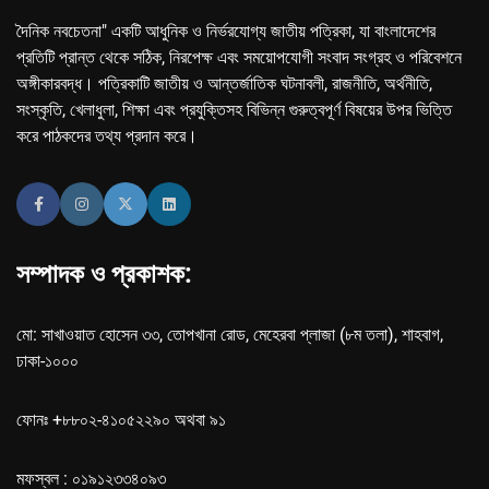
দৈনিক নবচেতনা" একটি আধুনিক ও নির্ভরযোগ্য জাতীয় পত্রিকা, যা বাংলাদেশের
প্রতিটি প্রান্ত থেকে সঠিক, নিরপেক্ষ এবং সময়োপযোগী সংবাদ সংগ্রহ ও পরিবেশনে
অঙ্গীকারবদ্ধ। পত্রিকাটি জাতীয় ও আন্তর্জাতিক ঘটনাবলী, রাজনীতি, অর্থনীতি,
সংস্কৃতি, খেলাধুলা, শিক্ষা এবং প্রযুক্তিসহ বিভিন্ন গুরুত্বপূর্ণ বিষয়ের উপর ভিত্তি
করে পাঠকদের তথ্য প্রদান করে।
সম্পাদক ও প্রকাশক:
মো: সাখাওয়াত হোসেন ৩৩, তোপখানা রোড, মেহেরবা প্লাজা (৮ম তলা), শাহবাগ,
ঢাকা-১০০০
ফোনঃ +৮৮০২-৪১০৫২২৯০ অথবা ৯১
মফস্বল : ০১৯১২৩৩৪০৯৩