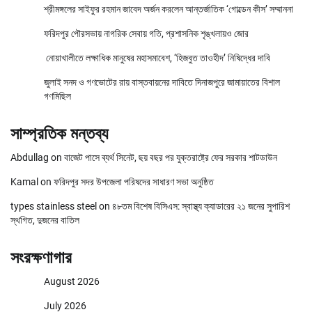
শ্রীমঙ্গলের সাইফুর রহমান জাবেদ অর্জন করলেন আন্তর্জাতিক ‘গোল্ডেন কীস’ সম্মাননা
ফরিদপুর পৌরসভায় নাগরিক সেবায় গতি, প্রশাসনিক শৃঙ্খলায়ও জোর
নোয়াখালীতে লক্ষাধিক মানুষের মহাসমাবেশ, ‘হিজবুত তাওহীদ’ নিষিদ্ধের দাবি
জুলাই সনদ ও গণভোটের রায় বাস্তবায়নের দাবিতে দিনাজপুরে জামায়াতের বিশাল
গণমিছিল
সাম্প্রতিক মন্তব্য
Abdullag
on
বাজেট পাসে ব্যর্থ সিনেট, ছয় বছর পর যুক্তরাষ্ট্রে ফের সরকার শাটডাউন
Kamal
on
ফরিদপুর সদর উপজেলা পরিষদের সাধারণ সভা অনুষ্ঠিত
types stainless steel
on
৪৮তম বিশেষ বিসিএস: স্বাস্থ্য ক্যাডারের ২১ জনের সুপারিশ
স্থগিত, দুজনের বাতিল
সংরক্ষণাগার
August 2026
July 2026