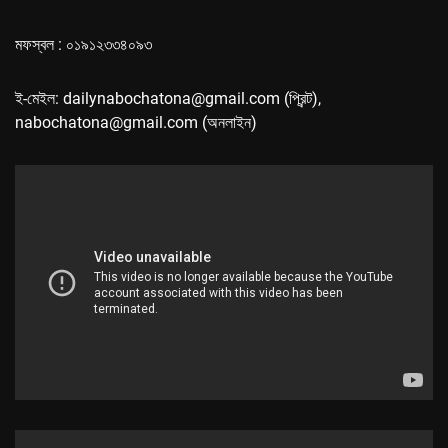
মফস্বল : ০১৯১২৩৩৪০৯৩
ই-মেইল: dailynabochatona@gmail.com (প্রিন্ট),
nabochatona@gmail.com (অনলাইন)