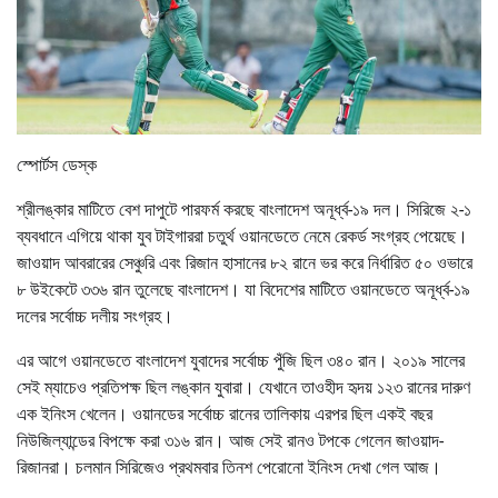
স্পোর্টস ডেস্ক
শ্রীলঙ্কার মাটিতে বেশ দাপুটে পারফর্ম করছে বাংলাদেশ অনূর্ধ্ব-১৯ দল। সিরিজে ২-১
ব্যবধানে এগিয়ে থাকা যুব টাইগাররা চতুর্থ ওয়ানডেতে নেমে রেকর্ড সংগ্রহ পেয়েছে।
জাওয়াদ আবরারের সেঞ্চুরি এবং রিজান হাসানের ৮২ রানে ভর করে নির্ধারিত ৫০ ওভারে
৮ উইকেটে ৩৩৬ রান তুলেছে বাংলাদেশ। যা বিদেশের মাটিতে ওয়ানডেতে অনূর্ধ্ব-১৯
দলের সর্বোচ্চ দলীয় সংগ্রহ।
এর আগে ওয়ানডেতে বাংলাদেশ যুবাদের সর্বোচ্চ পুঁজি ছিল ৩৪০ রান। ২০১৯ সালের
সেই ম্যাচেও প্রতিপক্ষ ছিল লঙ্কান যুবারা। যেখানে তাওহীদ হৃদয় ১২৩ রানের দারুণ
এক ইনিংস খেলেন। ওয়ানডের সর্বোচ্চ রানের তালিকায় এরপর ছিল একই বছর
নিউজিল্যান্ডের বিপক্ষে করা ৩১৬ রান। আজ সেই রানও টপকে গেলেন জাওয়াদ-
রিজানরা। চলমান সিরিজেও প্রথমবার তিনশ পেরোনো ইনিংস দেখা গেল আজ।