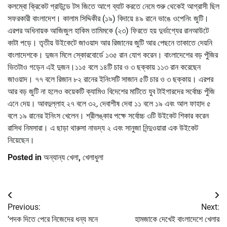
কলম্বো ক্রিকেট গ্রাউন্ডে টস জিতে আগে ব্যাট করতে নেমে শুরু থেকেই আগ্রাসী ছিল
সফরকারী বাংলাদেশ। কালাম সিদ্দিকীর (১৯) বিদায়ে ৪৯ রানে ভাঙে ওপেনিং জুটি।
এরপর অধিনায়ক আজিজুল হাকিম তামিমকে (২৩) ফিরতে হয় দুর্ভাগ্যের রানআউটে
কাটা পড়ে। তৃতীয় উইকেটে জাওয়াদ আর রিজানের জুটি আর পেছনে তাকাতে দেয়নি
বাংলাদেশকে। দুজন মিলে স্কোরবোর্ডে ১৩৫ রান যোগ করেন। বাংলাদেশের বড় পুঁজির
ভিতটাও গড়েন এই দুজন।১১৫ বলে ১৪টি চার ও ৩ ছক্কায় ১১৩ রান করেছেন
জাওয়াদ। ৭৭ বলে রিজান ৮২ রানের ইনিংসটি সাজান ৫টি চার ও ৩ ছক্কায়। এরপর
আর বড় জুটি না হলেও কয়েকটি ক্যামিও বিদেশের মাটিতে যুব টাইগারদের সর্বোচ্চ পুঁজি
এনে দেয়। আবদুল্লাহ ২৭ বলে ৩২, দেবাশীষ দেবা ১১ বলে ১৯ এবং আল ফাহাদ ৫
বলে ১৯ রানের ইনিংস খেলেন। শ্রীলঙ্কার পক্ষে সর্বোচ্চ ৩টি উইকেট শিকার করেন
রাসিথ নিমসারা। এ ছাড়া থারুসা নাভদ্য ২ এবং সানুজা নিন্দুওয়ারা এক উইকেট
নিয়েছেন।
Posted in
অন্যান্য খেলা
,
খেলাধুলা
Post
Previous:
Next:
navigation
‘পদক দিতে পেরে নিজেদের ধন্য মনে
হামজাকে দেখেই বাংলাদেশে খেলার