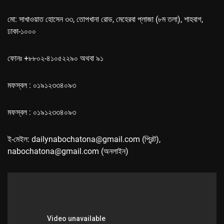
মো: সাখাওয়াত হোসেন ৩৩, তোপখানা রোড, মেহেরবা প্লাজা (৮ম তলা), শাহবাগ,
ঢাকা-১০০০
ফোনঃ +৮৮০২-৪১০৫২২৯০ অথবা ৯১
মফস্বল : ০১৯১২৩৩৪০৯৩
মফস্বল : ০১৯১২৩৩৪০৯৩
ই-মেইল: dailynabochatona@gmail.com (প্রিন্ট),
nabochatona@gmail.com (অনলাইন)