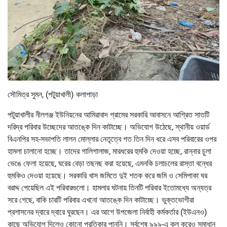
সৌমিত্র সুমন, (পটুয়াখালী) কলাপাড়া
পটুয়াখালীর নীলগঞ্জ ইউনিয়নের আমিরাবাদ গ্রামের সরকারি আবাসনে আশ্রিত সাতটি
দরিদ্র পরিবার উচ্ছেদের আতঙ্কে দিন কাটাচ্ছে। অভিযোগ উঠেছে, স্থানীয় ওয়ার্ড
বিএনপির সহ-সভাপতি লালন মোল্লার নেতৃত্বে গত তিন দিন ধরে এসব পরিবারের ওপর
হামলা চালানো হচ্ছে। তাদের গালিগালাজ, মারধরের হুমকি দেওয়া হচ্ছে, রান্নার চুলা
ভেঙে ফেলা হয়েছে, ঘরের বেড়া তছনছ করা হয়েছে, এমনকি চলাচলের রাস্তা বন্ধের
হুমকিও দেওয়া হয়েছে। সরকারি খাস জমিতে দুই শতক করে জমি ও সেমিপাকা ঘর
বরাদ্দ পেয়েছিল এই পরিবারগুলো। হামলার ঘটনায় তিনটি পরিবার ইতোমধ্যে অন্যত্র
সরে গেছে, বাকি চারটি পরিবার এখনো আতঙ্কে দিন কাটাচ্ছে। ভুক্তভোগীরা
প্রশাসনের দ্বারে দ্বারে ঘুরছেন। এর আগে উপজেলা নির্বাহী কর্মকর্তার (ইউএনও)
কাছে অভিযোগ দিলেও কোনো প্রতিকার পাননি। সর্বশেষ ৯৯৯-এ কল করেও সমাধান