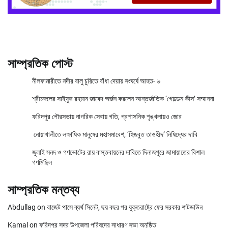
সাম্প্রতিক পোস্ট
নীলফামারীতে নদীর বালু চুরিতে বাঁধা দেয়ায় সংঘর্ষে আহত- ৬
শ্রীমঙ্গলের সাইফুর রহমান জাবেদ অর্জন করলেন আন্তর্জাতিক ‘গোল্ডেন কীস’ সম্মাননা
ফরিদপুর পৌরসভায় নাগরিক সেবায় গতি, প্রশাসনিক শৃঙ্খলায়ও জোর
নোয়াখালীতে লক্ষাধিক মানুষের মহাসমাবেশ, ‘হিজবুত তাওহীদ’ নিষিদ্ধের দাবি
জুলাই সনদ ও গণভোটের রায় বাস্তবায়নের দাবিতে দিনাজপুরে জামায়াতের বিশাল
গণমিছিল
সাম্প্রতিক মন্তব্য
Abdullag
on
বাজেট পাসে ব্যর্থ সিনেট, ছয় বছর পর যুক্তরাষ্ট্রে ফের সরকার শাটডাউন
Kamal
on
ফরিদপুর সদর উপজেলা পরিষদের সাধারণ সভা অনুষ্ঠিত