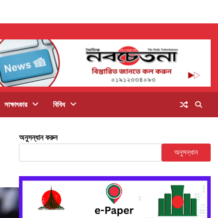
সাক্ষাৎকার
বিবিধ
অনুসন্ধান করুন
অনুসন্ধান