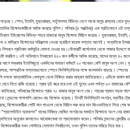
়েছে। স্পেন, ইতালি, যুক্তরাজ্য, পর্তুগালসহ বিভিন্ন দেশে লাখো মানুষ রাস্তায় নেমে যুদ্ধ
ার শতাধিক বিক্ষোভকারীকে আটক করেছে পুলিশ। শনিবার (৪ অক্টোবর) এক প্রতিবেদনে এই তথ্
রতিবাদে ইউরোপের বিভিন্ন শহরে হাজারো মানুষ বিক্ষোভ মিছিল করেছে। যুক্তরাজ্য, ইতালি, 
োনা ও মাদ্রিদে বিক্ষোভের পরিকল্পনা নেওয়া হয়েছিল কয়েক সপ্তাহ আগেই। অন্যদিকে ইসরায
লিসবনে প্রতিবাদ কর্মসূচির ঘোষণা দেওয়া হয়।নৌবহরটি বার্সেলোনা থেকে গাজার উদ্দেশে যা
চেষ্টা করছিল। ওই অভিযানে ইসরায়েল ৪৫০ জন কর্মীকে আটক করেছে, যাদের মধ্যে ৪০ জনে
র আগে শুক্রবার ইতালিজুড়ে একদিনের সাধারণ ধর্মঘটে ২০ লাখেরও বেশি মানুষ অংশ নেন। 
ছে, সাম্প্রতিক সপ্তাহগুলোতে স্পেনে ফিলিস্তিনিদের পক্ষে জনসমর্থন বাড়ছে। স্পেনের
়েলি দলকে আন্তর্জাতিক খেলাধুলা থেকে নিষিদ্ধ করার আহ্বান জানিয়েছেন। এদিকে হামাস জান
 তারা মেনে নিতে রাজি হয়েছে। প্রায় দুই বছর ধরে চলা এই যুদ্ধে এখন পর্যন্ত ৬৭ হাজারের বেশি
 জানিয়েছে, শনিবারের বিক্ষোভে প্রায় ৭০ হাজার মানুষ অংশ নেয়। শহরের প্রধান সড়ক পা
ষোভে।লন্ডনের পাশাপাশি রোমেও বড় বিক্ষোভ হয়েছে। তিনটি ফিলিস্তিনি সংগঠন, স্থানীয় ট্র
িয়েছে, বিক্ষোভকারীরা পোর্টা সান পাওলো থেকে মিছিল শুরু করে সান জিওভান্নিতে গিয়ে শেষ
ে “প্যালেস্টাইন অ্যাকশন” নামের নিষিদ্ধ ঘোষিত সংগঠনের সমর্থনে বিক্ষোভে অংশ নেয় হাজ
 স্থগিতের অনুরোধ জানালেও আয়োজকেরা তা প্রত্যাখ্যান করেন। শনিবার লন্ডনের কেন্দ্রীয় এ
্ষোভকারীরা যখন পোস্টারে স্লোগান লিখছিলেন, তখন পুলিশ তাদের সরিয়ে নিয়ে যায়।