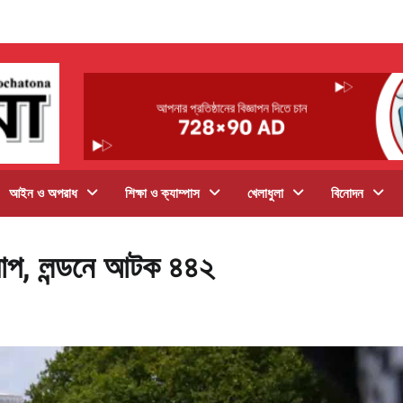
আইন ও অপরাধ
শিক্ষা ও ক্যাম্পাস
খেলাধুলা
বিনোদন
রোপ, লন্ডনে আটক ৪৪২