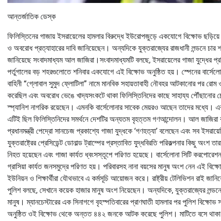
আন্তর্জাতিক ডেস্ক
ফিলিস্তিনের গাজায় ইসরায়েলের হামলার বিরুদ্ধে ইউরোপজুড়ে একযোগে বিক্ষোভ ছড়িয়ে পড
ও অবরোধ প্রত্যাহারের দাবি জানিয়েছেন। অন্যদিকে যুক্তরাজ্যের রাজধানী লন্ডনে চ
জানিয়েছে সংবাদমাধ্যম আল জাজিরা।সংবাদমাধ্যমটি বলছে, ইসরায়েলের গাজা যুদ্ধের প্
পর্তুগালের বড় শহরগুলোতে শনিবার একযোগে এই বিক্ষোভ অনুষ্ঠিত হয়। স্পেনের বার্সেল
বাহিনী “গ্লোবাল সুমুদ ফ্লোটিলা” নামে মানবিক সহায়তাবাহী নৌবহর আটকানোর পর রোম ও 
করেছিল এবং অবরোধ ভেঙে খাদ্যসংকটে থাকা ফিলিস্তিনিদের কাছে সাহায্য পৌঁছানোর 
স্প্যানিশ নাগরিক রয়েছেন। এমনকি বার্সেলোনার সাবেক মেয়রও আছেন তাদের মধ্যে। এ
এটিই ছিল ফিলিস্তিনিদের সমর্থনে দেশটির অন্যতম বৃহত্তম গণআন্দোলন। আল জাজিরা বল
প্রধানমন্ত্রী পেদ্রো সানচেজ প্রকাশ্যে গাজা যুদ্ধকে ‘গণহত্যা’ বলেছেন এবং সব ইসরায
যুক্তরাষ্ট্রের প্রেসিডেন্ট ডোনাল্ড ট্রাম্পের প্রস্তাবিত যুদ্ধবিরতি পরিকল্পনার কিছু অংশ
নিহত হয়েছেন এবং গাজা কার্যত ধ্বংসস্তূপে পরিণত হয়েছে। বার্সেলোনা সিটি করপোরেশন
গ্রাসিয়া কার্যত জনসমুদ্রে পরিণত হয়। পরিবারসহ নানা বয়সের মানুষ অংশ নেন এই বিক্
ইউনিয়ন ও শিক্ষার্থীরা যৌথভাবে এ কর্মসূচি আয়োজন করে। রাষ্ট্রীয় টেলিভিশন রাই জান
পুলিশ বলছে, সেখানে কয়েক হাজার মানুষ অংশ নিয়েছেন। অন্যদিকে, যুক্তরাজ্যের লন্ডন
মানুষ। ম্যানচেস্টারের এক সিনাগগে বৃহস্পতিবারের প্রাণঘাতী হামলার পর পুলিশ বিক্ষোভ
অনুষ্ঠিত ওই বিক্ষোভ থেকে অন্তত ৪৪২ জনকে আটক করেছে পুলিশ। মাটিতে বসে থাকা বিক