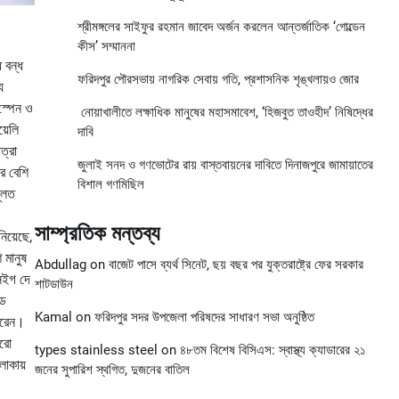
শ্রীমঙ্গলের সাইফুর রহমান জাবেদ অর্জন করলেন আন্তর্জাতিক ‘গোল্ডেন
কীস’ সম্মাননা
 বন্ধ
ফরিদপুর পৌরসভায় নাগরিক সেবায় গতি, প্রশাসনিক শৃঙ্খলায়ও জোর
য
স্পেন ও
নোয়াখালীতে লক্ষাধিক মানুষের মহাসমাবেশ, ‘হিজবুত তাওহীদ’ নিষিদ্ধের
়েলি
দাবি
ত্রা
জুলাই সনদ ও গণভোটের রায় বাস্তবায়নের দাবিতে দিনাজপুরে জামায়াতের
র বেশি
বিশাল গণমিছিল
মূলত
সাম্প্রতিক মন্তব্য
িয়েছে,
 মানুষ
Abdullag
on
বাজেট পাসে ব্যর্থ সিনেট, ছয় বছর পর যুক্তরাষ্ট্রে ফের সরকার
সেইগ দে
শাটডাউন
েড
Kamal
on
ফরিদপুর সদর উপজেলা পরিষদের সাধারণ সভা অনুষ্ঠিত
 করেন।
ারো
types stainless steel
on
৪৮তম বিশেষ বিসিএস: স্বাস্থ্য ক্যাডারের ২১
লাকায়
জনের সুপারিশ স্থগিত, দুজনের বাতিল