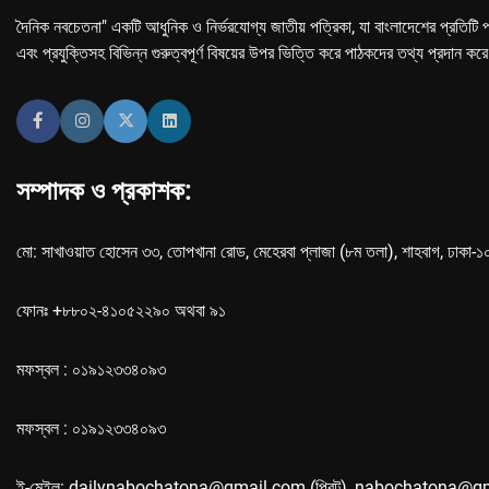
দৈনিক নবচেতনা" একটি আধুনিক ও নির্ভরযোগ্য জাতীয় পত্রিকা, যা বাংলাদেশের প্রতিটি প
এবং প্রযুক্তিসহ বিভিন্ন গুরুত্বপূর্ণ বিষয়ের উপর ভিত্তি করে পাঠকদের তথ্য প্রদান কর
সম্পাদক ও প্রকাশক:
মো: সাখাওয়াত হোসেন ৩৩, তোপখানা রোড, মেহেরবা প্লাজা (৮ম তলা), শাহবাগ, ঢাকা-
ফোনঃ +৮৮০২-৪১০৫২২৯০ অথবা ৯১
মফস্বল : ০১৯১২৩৩৪০৯৩
মফস্বল : ০১৯১২৩৩৪০৯৩
ই-মেইল: dailynabochatona@gmail.com (প্রিন্ট), nabochatona@g