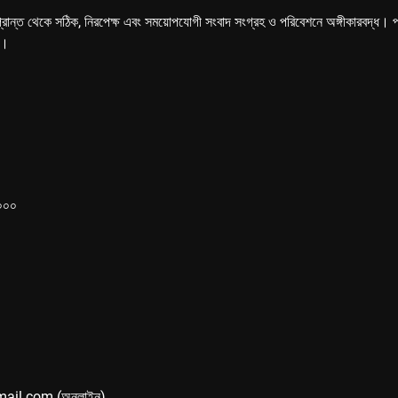
্রান্ত থেকে সঠিক, নিরপেক্ষ এবং সময়োপযোগী সংবাদ সংগ্রহ ও পরিবেশনে অঙ্গীকারবদ্ধ। পত্রি
ে।
১০০০
mail.com (অনলাইন)