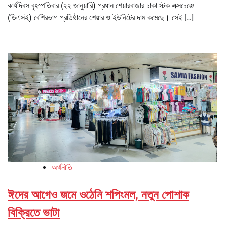
কার্যদিবস বৃহস্পতিবার (২২ জানুয়ারি) প্রধান শেয়ারবাজার ঢাকা স্টক এক্সচেঞ্জে
(ডিএসই) বেশিরভাগ প্রতিষ্ঠানের শেয়ার ও ইউনিটের দাম কমেছে। সেই […]
অর্থনীতি
ঈদের আগেও জমে ওঠেনি শপিংমল, নতুন পোশাক
বিক্রিতে ভাটা