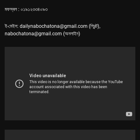
মফস্বল : ০১৯১২৩৩৪০৯৩
ই-মেইল: dailynabochatona@gmail.com (প্রিন্ট),
nabochatona@gmail.com (অনলাইন)