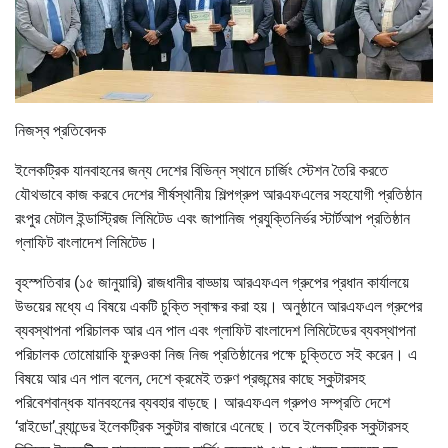
নিজস্ব প্রতিবেদক
ইলেকট্রিক যানবাহনের জন্য দেশের বিভিন্ন স্থানে চার্জিং স্টেশন তৈরি করতে
যৌথভাবে কাজ করবে দেশের শীর্ষস্থানীয় শিল্পগ্রুপ আরএফএলের সহযোগী প্রতিষ্ঠান
রংপুর মেটাল ইন্ডাস্ট্রিজ লিমিটেড এবং জাপানিজ প্রযুক্তিনির্ভর স্টার্টআপ প্রতিষ্ঠান
গ্লাফিট বাংলাদেশ লিমিটেড।
বৃহস্পতিবার (১৫ জানুয়ারি) রাজধানীর বাড্ডায় আরএফএল গ্রুপের প্রধান কার্যালয়ে
উভয়ের মধ্যে এ বিষয়ে একটি চুক্তি স্বাক্ষর করা হয়। অনুষ্ঠানে আরএফএল গ্রুপের
ব্যবস্থাপনা পরিচালক আর এন পাল এবং গ্লাফিট বাংলাদেশ লিমিটেডের ব্যবস্থাপনা
পরিচালক তোমোয়াকি ফুরুওকা নিজ নিজ প্রতিষ্ঠানের পক্ষে চুক্তিতে সই করেন। এ
বিষয়ে আর এন পাল বলেন, দেশে ক্রমেই তরুণ প্রজন্মের কাছে স্কুটারসহ
পরিবেশবান্ধক যানবহনের ব্যবহার বাড়ছে। আরএফএল গ্রুপও সম্প্রতি দেশে
‘রাইডো’ ব্র্যান্ডের ইলেকট্রিক স্কুটার বাজারে এনেছে। তবে ইলেকট্রিক স্কুটারসহ