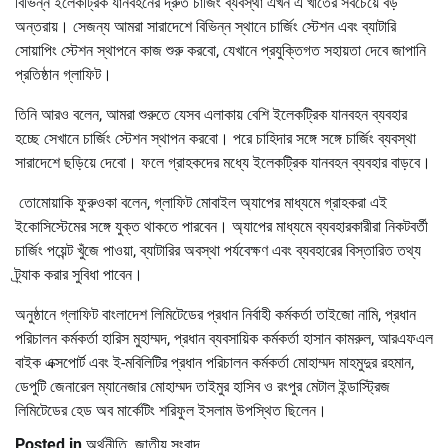
বিভিন্ন ইলেকট্রিক যানবহনের দ্রুত চার্জিং ব্যবস্থা এখন এ খাতের সবচেয়ে বড়
অন্তরায়। সেজন্য আমরা সারাদেশে বিভিন্ন স্থানে চার্জিং স্টেশন এবং ব্যাটারি
সোয়াপিং স্টেশন স্থাপনে কাজ শুরু করবো, যেখানে প্রযুক্তিগত সহায়তা দেবে জাপানি
প্রতিষ্ঠান গ্লাফিট।
তিনি আরও বলেন, আমরা শুরুতে যেসব এলাকায় বেশি ইলেকট্রিক যানবহন ব্যবহার
হচ্ছে সেখানে চার্জিং স্টেশন স্থাপন করবো। পরে চাহিদার সঙ্গে সঙ্গে চার্জিং ব্যবস্থা
সারাদেশে ছড়িয়ে দেবো। ফলে গ্রাহকদের মধ্যে ইলেকট্রিক যানবহন ব্যবহার বাড়বে।
তোমোয়াকি ফুরুওকা বলেন, গ্লাফিট মোবাইল অ্যাপের মাধ্যমে গ্রাহকরা এই
ইকোসিস্টেমের সঙ্গে যুক্ত থাকতে পারবেন। অ্যাপের মাধ্যমে ব্যবহারকারীরা নিকটবর্তী
চার্জিং পয়েন্ট খুঁজে পাওয়া, ব্যাটারির অবস্থা পর্যবেক্ষণ এবং ব্যবহারের বিস্তারিত তথ্য
ট্র্যাক করার সুবিধা পাবেন।
অনুষ্ঠানে গ্লাফিট বাংলাদেশ লিমিটেডের প্রধান নির্বাহী কর্মকর্তা তাইজো নামি, প্রধান
পরিচালন কর্মকর্তা হারিস মুহাম্মদ, প্রধান ব্যবসায়িক কর্মকর্তা হাসান কামরুল, আরএফএল
বাইক এক্সপোর্ট এবং ই-মবিলিটির প্রধান পরিচালন কর্মকর্তা মোহাম্মদ মাহমুদুর রহমান,
ডেপুটি জেনারেল ম্যানেজার মোহাম্মদ তাইমুর হাসিব ও রংপুর মেটাল ইন্ডাস্ট্রিজ
লিমিটেডের হেড অব মার্কেটিং শরিফুল ইসলাম উপস্থিত ছিলেন।
Posted in
অর্থনীতি
,
জাতীয় সংবাদ