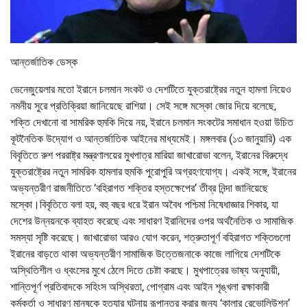
আন্তর্জাতিক ডেস্ক
ভেনেজুয়েলার মতো ইরানে চলমান সংকট ও দেশটিতে যুক্তরাষ্ট্রের নতুন হামলা নিয়েও
নমনীয় সুরে প্রতিক্রিয়া জানিয়েছে রাশিয়া। সেই সঙ্গে মস্কো জোর দিয়ে বলেছে,
শক্তি দেখানো বা সামরিক হুমকি দিয়ে নয়, ইরানে চলমান সংকটের সমাধান হওয়া উচিত
কূটনৈতিক উদ্যোগ ও আন্তর্জাতিক আইনের মাধ্যমেই। মঙ্গলবার (১৩ জানুয়ারি) এক
বিবৃতিতে রুশ পররাষ্ট্র মন্ত্রণালয়ের মুখপাত্র মারিয়া জাখারোভা বলেন, ইরানের বিরুদ্ধে
যুক্তরাষ্ট্রের নতুন সামরিক হামলার হুমকি পুরোপুরি অগ্রহণযোগ্য। একই সঙ্গে, ইরানের
অভ্যন্তরীণ রাজনীতিতে ‘বহিরাগত শক্তির হস্তক্ষেপের’ তীব্র নিন্দা জানিয়েছে
মস্কো।বিবৃতিতে বলা হয়, বহু বছর ধরে ইরান অবৈধ পশ্চিমা নিষেধাজ্ঞার শিকার, যা
দেশের উন্নয়নকে ব্যাহত করেছে এবং সাধারণ ইরানিদের ওপর অর্থনৈতিক ও সামাজিক
সমস্যা সৃষ্টি করেছে। জাখারোভা আরও যোগ করেন, শত্রুতাপূর্ণ বহিরাগত শক্তিগুলো
ইরানের বাড়তে থাকা অভ্যন্তরীণ সামাজিক উত্তেজনাকে কাজে লাগিয়ে দেশটিকে
অস্থিতিশীল ও ধ্বংসের মুখে ঠেলে দিতে চেষ্টা করছে। মুখপাত্রের ভাষ্য অনুযায়ী,
শান্তিপূর্ণ প্রতিবাদকে সহিংস অস্থিরতা, পোগ্রাম এবং আইন শৃঙ্খলা রক্ষাকারী
কর্মকর্তা ও সাধারণ মানুষকে হত্যার ঘটনায় রূপান্তর করার জন্য ‘কালার রেভোলিউশন’