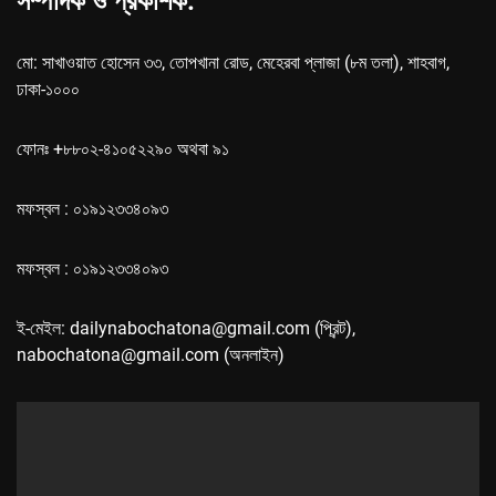
সম্পাদক ও প্রকাশক:
মো: সাখাওয়াত হোসেন ৩৩, তোপখানা রোড, মেহেরবা প্লাজা (৮ম তলা), শাহবাগ,
ঢাকা-১০০০
ফোনঃ +৮৮০২-৪১০৫২২৯০ অথবা ৯১
মফস্বল : ০১৯১২৩৩৪০৯৩
মফস্বল : ০১৯১২৩৩৪০৯৩
ই-মেইল: dailynabochatona@gmail.com (প্রিন্ট),
nabochatona@gmail.com (অনলাইন)