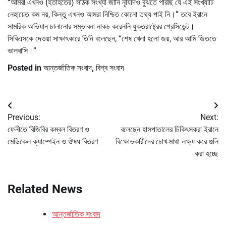
“আমরা এখনও (হতাহতের) সঠিক সংখ্যা জানি নাৃযদিও বুঝতে পারছি যে এই সংখ্যাটি
নেহায়েত কম নয়, কিন্তু এখনও আমরা নিশ্চিত কোনো তথ্য পাই নি।” তবে ইরানে
সামরিক অভিযান চালানোর সম্ভাবনা নাকচ করেননি যুক্তরাষ্ট্রের প্রেসিডেন্ট।
সিবিএসকে দেওয়া সাক্ষাৎকারে তিনি বলেছেন, “শেষ খেলা হলো জয়, আর আমি জিততে
ভালবাসি।”
Posted in
আন্তর্জাতিক সংবাদ
,
বিশ্ব সংবাদ
Post
Previous:
Next:
navigation
ফেনীতে বিজিবির কম্বল বিতরণ ও
বলেছেন হাসপাতালের চিকিৎসকরা ইরানে
মেডিকেল ক্যাম্পেইন ও ঔষধ বিতরণ
বিক্ষোভকারীদের চোখ-মাথা লক্ষ্য করে গুলি
করা হচ্ছে
Related News
আন্তর্জাতিক সংবাদ