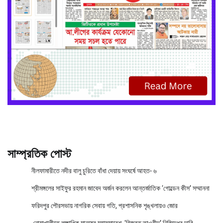
সাম্প্রতিক পোস্ট
নীলফামারীতে নদীর বালু চুরিতে বাঁধা দেয়ায় সংঘর্ষে আহত- ৬
শ্রীমঙ্গলের সাইফুর রহমান জাবেদ অর্জন করলেন আন্তর্জাতিক ‘গোল্ডেন কীস’ সম্মাননা
ফরিদপুর পৌরসভায় নাগরিক সেবায় গতি, প্রশাসনিক শৃঙ্খলায়ও জোর