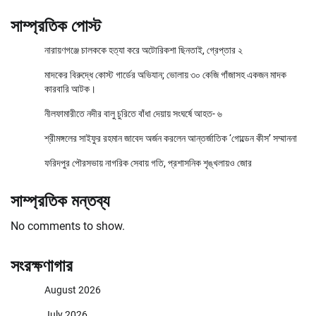
সাম্প্রতিক পোস্ট
নারায়ণগঞ্জে চালককে হত্যা করে অটোরিকশা ছিনতাই, গ্রেপ্তার ২
মাদকের বিরুদ্ধে কোস্ট গার্ডের অভিযান; ভোলায় ৩০ কেজি গাঁজাসহ একজন মাদক
কারবারি আটক।
নীলফামারীতে নদীর বালু চুরিতে বাঁধা দেয়ায় সংঘর্ষে আহত- ৬
শ্রীমঙ্গলের সাইফুর রহমান জাবেদ অর্জন করলেন আন্তর্জাতিক ‘গোল্ডেন কীস’ সম্মাননা
ফরিদপুর পৌরসভায় নাগরিক সেবায় গতি, প্রশাসনিক শৃঙ্খলায়ও জোর
সাম্প্রতিক মন্তব্য
No comments to show.
সংরক্ষণাগার
August 2026
July 2026