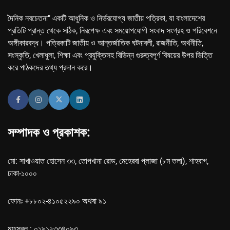
দৈনিক নবচেতনা" একটি আধুনিক ও নির্ভরযোগ্য জাতীয় পত্রিকা, যা বাংলাদেশের
প্রতিটি প্রান্ত থেকে সঠিক, নিরপেক্ষ এবং সময়োপযোগী সংবাদ সংগ্রহ ও পরিবেশনে
অঙ্গীকারবদ্ধ। পত্রিকাটি জাতীয় ও আন্তর্জাতিক ঘটনাবলী, রাজনীতি, অর্থনীতি,
সংস্কৃতি, খেলাধুলা, শিক্ষা এবং প্রযুক্তিসহ বিভিন্ন গুরুত্বপূর্ণ বিষয়ের উপর ভিত্তি
করে পাঠকদের তথ্য প্রদান করে।
সম্পাদক ও প্রকাশক:
মো: সাখাওয়াত হোসেন ৩৩, তোপখানা রোড, মেহেরবা প্লাজা (৮ম তলা), শাহবাগ,
ঢাকা-১০০০
ফোনঃ +৮৮০২-৪১০৫২২৯০ অথবা ৯১
মফস্বল : ০১৯১২৩৩৪০৯৩