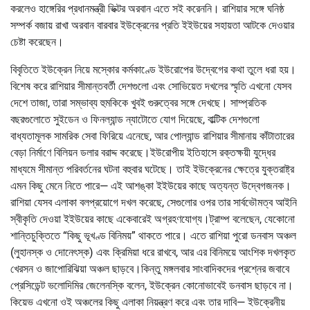
করলেও হাঙ্গেরির প্রধানমন্ত্রী ভিক্টর অরবান এতে সই করেননি। রাশিয়ার সঙ্গে ঘনিষ্ঠ
সম্পর্ক বজায় রাখা অরবান বারবার ইউক্রেনের প্রতি ইইউয়ের সহায়তা আটকে দেওয়ার
চেষ্টা করেছেন।
বিবৃতিতে ইউক্রেন নিয়ে মস্কোর কর্মকাণ্ডে ইউরোপের উদ্বেগের কথা তুলে ধরা হয়।
বিশেষ করে রাশিয়ার সীমান্তবর্তী দেশগুলো এবং সোভিয়েত দখলের স্মৃতি এখনো যেসব
দেশে তাজা, তারা সম্ভাব্য হুমকিকে খুবই গুরুত্বের সঙ্গে দেখছে। সাম্প্রতিক
বছরগুলোতে সুইডেন ও ফিনল্যান্ড ন্যাটোতে যোগ দিয়েছে, বাল্টিক দেশগুলো
বাধ্যতামূলক সামরিক সেবা ফিরিয়ে এনেছে, আর পোল্যান্ড রাশিয়ার সীমানায় কাঁটাতারের
বেড়া নির্মাণে বিলিয়ন ডলার বরাদ্দ করেছে।ইউরোপীয় ইতিহাসে রক্তক্ষয়ী যুদ্ধের
মাধ্যমে সীমান্ত পরিবর্তনের ঘটনা বহুবার ঘটেছে। তাই ইউক্রেনের ক্ষেত্রে যুক্তরাষ্ট্র
এমন কিছু মেনে নিতে পারে— এই আশঙ্কা ইইউয়ের কাছে অত্যন্ত উদ্বেগজনক।
রাশিয়া যেসব এলাকা বলপ্রয়োগে দখল করেছে, সেগুলোর ওপর তার সার্বভৌমত্ব আইনি
স্বীকৃতি দেওয়া ইইউয়ের কাছে একেবারেই অগ্রহণযোগ্য।ট্রাম্প বলেছেন, যেকোনো
শান্তিচুক্তিতে “কিছু ভূখণ্ড বিনিময়” থাকতে পারে। এতে রাশিয়া পুরো ডনবাস অঞ্চল
(লুহানস্ক ও দোনেৎস্ক) এবং ক্রিমিয়া ধরে রাখবে, আর এর বিনিময়ে আংশিক দখলকৃত
খেরসন ও জাপোরিঝিয়া অঞ্চল ছাড়বে।কিন্তু মঙ্গলবার সাংবাদিকদের প্রশ্নের জবাবে
প্রেসিডেন্ট ভলোদিমির জেলেনস্কি বলেন, ইউক্রেন কোনোভাবেই ডনবাস ছাড়বে না।
কিয়েভ এখনো ওই অঞ্চলের কিছু এলাকা নিয়ন্ত্রণ করে এবং তার দাবি— ইউক্রেনীয়