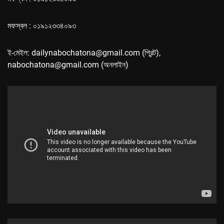
মফস্বল : ০১৯১২৩৩৪০৯৩
ই-মেইল: dailynabochatona@gmail.com (প্রিন্ট),
nabochatona@gmail.com (অনলাইন)