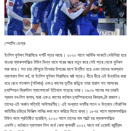
স্পোর্টস ডেস্ক
ইংলিশ ফুটবল পিরামিডে দশটি স্তর আছে। ২০২০ সালে আর্থিক সংকটে দেউলিয়া হয়ে
যাওয়া ম্যাকলসফিল্ড টাউন ভিন্ন নামে পরের বছর নতুন করে সেই স্তর থেকে ফুটবল
শুরু করে। গত চার মৌসুমে তিনবার উপরের ধাপে উন্নীত হয়ে এখন তাদের অবস্থান
ন্যাশনাল লিগ নর্থ, যা ইংলিশ ফুটবল পিরামিডে ষষ্ঠ স্তর। ধীরে ধীরে এই উন্নতির ধারা
ধরে রেখে গতকাল (শনিবার) এফএ কাপের তৃতীয় রাউন্ডে তারা হারাল গত আসরের
চ্যাম্পিয়ন ক্রিস্টাল প্যালেসকে! ইতিহাস গড়েছে তারা। ১৯০৯ সালের পর তারাই
প্রথম নন-লিগ ক্লাব, যারা এফএ কাপের বর্তমান চ্যাম্পিয়নদের বিদায়ঘণ্টা বাজাল।
তাদের এই অর্জন সত্যিই অবিস্মরণীয়। এই অখ্যাত দলটির পতন ও উত্থান পৌরাণিক
কাহিনীর চরিত্র ফিনিক্স পাখির কথা মনে করিয়ে দিতে বাধ্য। ১৮৭৪ সালে ম্যাকলসফিল্ড
টাউন নামে প্রতিষ্ঠিত হয়েছিল, ২০২০ সালে তাদের নাম পাল্টে হয় ম্যাকলসফিল্ড
এফসি। বর্তমানে ন্যাশনাল লিগ নর্থে খেলা ক্লাবটি ২০২২ সালে নর্থ ওয়েস্ট কান্ট্রিস