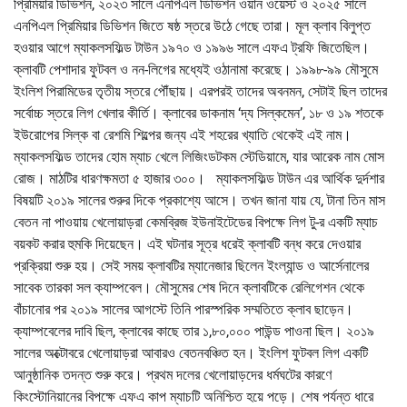
প্রিমিয়ার ডিভিশন, ২০২৩ সালে এনপিএল ডিভিশন ওয়ান ওয়েস্ট ও ২০২৫ সালে
এনপিএল প্রিমিয়ার ডিভিশন জিতে ষষ্ঠ স্তরে উঠে গেছে তারা। মূল ক্লাব বিলুপ্ত
হওয়ার আগে ম্যাকলসফিল্ড টাউন ১৯৭০ ও ১৯৯৬ সালে এফএ ট্রফি জিতেছিল।
ক্লাবটি পেশাদার ফুটবল ও নন-লিগের মধ্যেই ওঠানামা করেছে। ১৯৯৮-৯৯ মৌসুমে
ইংলিশ পিরামিডের তৃতীয় স্তরে পৌঁছায়। এরপরই তাদের অবনমন, সেটাই ছিল তাদের
সর্বোচ্চ স্তরে লিগ খেলার কীর্তি। ক্লাবের ডাকনাম ‘দ্য সিল্কমেন’, ১৮ ও ১৯ শতকে
ইউরোপের সিল্ক বা রেশমি শিল্পের জন্য এই শহরের খ্যাতি থেকেই এই নাম।
ম্যাকলসফিল্ড তাদের হোম ম্যাচ খেলে লিজিংডটকম স্টেডিয়ামে, যার আরেক নাম মোস
রোজ। মাঠটির ধারণক্ষমতা ৫ হাজার ৩০০। ম্যাকলসফিল্ড টাউন এর আর্থিক দুর্দশার
বিষয়টি ২০১৯ সালের শুরুর দিকে প্রকাশ্যে আসে। তখন জানা যায় যে, টানা তিন মাস
বেতন না পাওয়ায় খেলোয়াড়রা কেমব্রিজ ইউনাইটেডের বিপক্ষে লিগ টু-র একটি ম্যাচ
বয়কট করার হুমকি দিয়েছেন। এই ঘটনার সূত্র ধরেই ক্লাবটি বন্ধ করে দেওয়ার
প্রক্রিয়া শুরু হয়। সেই সময় ক্লাবটির ম্যানেজার ছিলেন ইংল্যান্ড ও আর্সেনালের
সাবেক তারকা সল ক্যাম্পবেল। মৌসুমের শেষ দিনে ক্লাবটিকে রেলিগেশন থেকে
বাঁচানোর পর ২০১৯ সালের আগস্টে তিনি পারস্পরিক সম্মতিতে ক্লাব ছাড়েন।
ক্যাম্পবেলের দাবি ছিল, ক্লাবের কাছে তার ১,৮০,০০০ পাউন্ড পাওনা ছিল। ২০১৯
সালের অক্টোবরে খেলোয়াড়রা আবারও বেতনবঞ্চিত হন। ইংলিশ ফুটবল লিগ একটি
আনুষ্ঠানিক তদন্ত শুরু করে। প্রথম দলের খেলোয়াড়দের ধর্মঘটের কারণে
কিংস্টোনিয়ানের বিপক্ষে এফএ কাপ ম্যাচটি অনিশ্চিত হয়ে পড়ে। শেষ পর্যন্ত ধারে