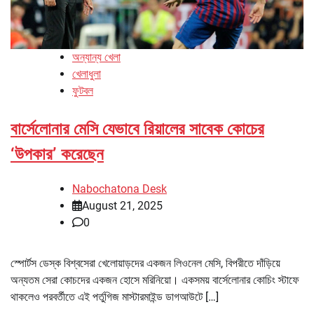
অন্যান্য খেলা
খেলাধুলা
ফুটবল
বার্সেলোনার মেসি যেভাবে রিয়ালের সাবেক কোচের
‘উপকার’ করেছেন
Nabochatona Desk
August 21, 2025
0
স্পোর্টস ডেস্ক বিশ্বসেরা খেলোয়াড়দের একজন লিওনেল মেসি, বিপরীতে দাঁড়িয়ে
অন্যতম সেরা কোচদের একজন হোসে মরিনিয়ো। একসময় বার্সেলোনার কোচিং স্টাফে
থাকলেও পরবর্তীতে এই পর্তুগিজ মাস্টারমাইন্ড ডাগআউটে […]