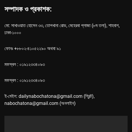
সম্পাদক ও প্রকাশক:
মো: সাখাওয়াত হোসেন ৩৩, তোপখানা রোড, মেহেরবা প্লাজা (৮ম তলা), শাহবাগ,
ঢাকা-১০০০
ফোনঃ +৮৮০২-৪১০৫২২৯০ অথবা ৯১
মফস্বল : ০১৯১২৩৩৪০৯৩
মফস্বল : ০১৯১২৩৩৪০৯৩
ই-মেইল: dailynabochatona@gmail.com (প্রিন্ট),
nabochatona@gmail.com (অনলাইন)