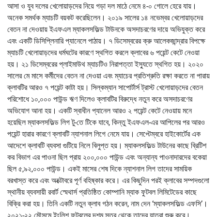
আসা ও যুব দলের খেলোয়াড়দের নিয়ে গড়া দল মাঠে নেমে ৪-০ গোলে হেরে যায়।
অনেক সমর্থক ম্যাচটি বয়কট করেছিলেন। ২০১৯ সালের ১৪ নভেম্বর খেলোয়াড়দের
বেতন না দেওয়ায় ইএফএল ম্যাকলসফিল্ড টাউনকে অসদাচরণের দায়ে অভিযুক্ত করে
এবং একটি ডিসিপ্লিনারি প্যানেলে পাঠায়। ৭ ডিসেম্বরের ক্রু আলেকজান্দ্রার বিপক্ষে
ম্যাচটি খেলোয়াড়দের ধর্মঘটের কারণে স্থগিত করলে ক্লাবের ৬ পয়েন্ট কেটে নেওয়া
হয়। ২১ ডিসেম্বরের প্লাইমাউথ ম্যাচটিও নিরাপত্তা ইস্যুতে স্থগিত হয়। ২০২০
সালের মে মাসে কর্মীদের বেতন না দেওয়া এবং ম্যাচের প্রতিশ্রুতি রক্ষা করতে না পারায়
ক্লাবটির আরও ৭ পয়েন্ট কাটা হয়। সিল্কম্যান সাপোর্টার্স ট্রাস্ট খেলোয়াড়দের বেতন
পরিশোধে ১০,০০০ পাউন্ড ঋণ দিলেও ক্লাবটির বিরুদ্ধে নতুন করে অসদাচরণের
অভিযোগ আনা হয়। একটি স্বাধীন প্যানেল আরও ২ পয়েন্ট কেটে নেওয়ায় মনে
হয়েছিল ম্যাকলসফিল্ড লিগ টু-তে টিকে যাবে, কিন্তু ইএফএল-এর আপিলের পর আরও
পয়েন্ট হারার কারণে ক্লাবটি ন্যাশনাল লিগে নেমে যায়। সেপ্টেম্বরে হাইকোর্টের এক
আদেশে ক্লাবটি ব্যবসা গুটিয়ে নিলে বিলুপ্ত হয়। ম্যাকলসফিল্ড টাউনের কাছে ব্রিটিশ
কর বিভাগ এর পাওনা ছিল প্রায় ২০০,০০০ পাউন্ড এবং অন্যান্য পাওনাদারদের বকেয়া
ছিল ৫,৯২,০০০ পাউন্ড। একই মাসের শেষ দিকে ন্যাশনাল লিগ তাদের সাময়িক
বরখাস্ত করে এবং অক্টোবরে পূর্ণ বহিষ্কার করে। এর কিছুদিন পরই ক্লাবের সম্পদগুলো
স্থানীয় ব্যবসায়ী রবার্ট স্মেথার্স প্রতিষ্ঠিত কোম্পানি ম্যাক ফুটবল লিমিটেডের কাছে
বিক্রি করা হয়। তিনি একটি নতুন ক্লাব গঠন করেন, নাম দেন ‘ম্যাকলসফিল্ড এফসি’।
২০২১-২২ মৌসুমে ইংলিশ ফুটবলের দশম স্তর থেকে তাদের যাত্রা শুরু করে।