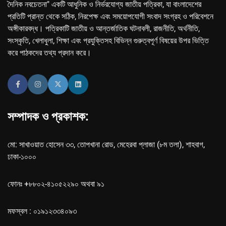
দৈনিক নবচেতনা" একটি আধুনিক ও নির্ভরযোগ্য জাতীয় পত্রিকা, যা বাংলাদেশের
প্রতিটি প্রান্ত থেকে সঠিক, নিরপেক্ষ এবং সময়োপযোগী সংবাদ সংগ্রহ ও পরিবেশনে
অঙ্গীকারবদ্ধ। পত্রিকাটি জাতীয় ও আন্তর্জাতিক ঘটনাবলী, রাজনীতি, অর্থনীতি,
সংস্কৃতি, খেলাধুলা, শিক্ষা এবং প্রযুক্তিসহ বিভিন্ন গুরুত্বপূর্ণ বিষয়ের উপর ভিত্তি
করে পাঠকদের তথ্য প্রদান করে।
সম্পাদক ও প্রকাশক:
মো: সাখাওয়াত হোসেন ৩৩, তোপখানা রোড, মেহেরবা প্লাজা (৮ম তলা), শাহবাগ,
ঢাকা-১০০০
ফোনঃ +৮৮০২-৪১০৫২২৯০ অথবা ৯১
মফস্বল : ০১৯১২৩৩৪০৯৩