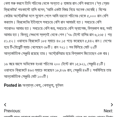
খেলা শুরু করলে তিনি শচিনের থেকে অন্তত ৫ হাজার রান বেশি করতেন।‘দ্য গ্রেড
ক্রিকেটার’ পডকাস্টে হাসি বলেন, ‘আমি একটা বিষয় নিয়ে অনেক ভেবেছি। বিশের
কোঠায় অস্ট্রেলিয়া দলে সুযোগ পেলে আমি হয়তো শচিনের থেকে ৫,০০০ রান বেশি
করতাম। ক্রিকেটের ইতিহাসে সবচেয়ে বেশি রান আমারই হত। সবচেয়ে বেশি
শতরানও আমার হত। সবচেয়ে বেশি জয়, সবচেয়ে বেশি অ্যাশেজ, বিশ্বকাপ জয়, সবই
আমার হত। কিন্তু সেগুলো স্বপ্নই থেকে গেল।’৭৯ টেস্টে হাসির রান ৬,২৩৫। গড়
৫১.৫২। ওয়ানডে ক্রিকেটে ১৮৫ ম্যাচে ৪৮.১৫ গড়ে করেছেন ৫,৪৪২ রান। দেশের
হয়ে টি-টোয়েন্টি ম্যাচ খেলেছেন ৩৮টি। রান ৭২১। সব মিলিয়ে মোট ২২টি
আন্তর্জাতিক সেঞ্চুরি রয়েছে তার। অস্ট্রেলিয়ার হয়ে বিশ্বকাপ জিতেছেন এক বার।
১৬ বছর বয়সে অভিষেক হওয়া শচিনের ২০০ টেস্টে রান ১৫,৯২১, সেঞ্চুরি ৫১টি।
ওয়ানডে ক্রিকেটে ৪৬৩ ম্যাচে করেছেন ১৮,৪২৬ রান, সেঞ্চুরি ৪৯টি। সবমিলিয়ে তার
আন্তর্জাতিক সেঞ্চুরি মোট ১০০টি।
Posted in
অন্যান্য খেলা
,
খেলাধুলা
,
ফুটবল
Post
Previous:
Next:
navigation