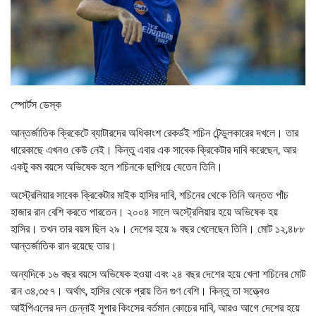
স্পোর্টস ডেস্ক
আন্তর্জাতিক ক্রিকেটে ব্যাটারদের অধিকাংশ রেকর্ডই শচিন টেন্ডুলকারের দখলে। তার
ধারেকাছে এখনও কেউ নেই। কিন্তু এবার এক সাবেক ক্রিকেটার দাবি করেছেন, আর
একটু কম বয়সে অভিষেক হলে শচিনকে ছাপিয়ে যেতেন তিনি।
অস্ট্রেলিয়ার সাবেক ক্রিকেটার মাইক হাসির দাবি, শচিনের থেকে তিনি অন্তত পাঁচ
হাজার রান বেশি করতে পারতেন। ২০০৪ সালে অস্ট্রেলিয়ার হয়ে অভিষেক হয়
হাসির। তখন তার বয়স ছিল ২৯। দেশের হয়ে ৯ বছর খেলেছেন তিনি। মোট ১২,৪৮৮
আন্তর্জাতিক রান রয়েছে তার।
অন্যদিকে ১৬ বছর বয়সে অভিষেক হওয়া এবং ২৪ বছর দেশের হয়ে খেলা শচিনের মোট
রান ৩৪,৩৫৭। অর্থাৎ, হাসির থেকে প্রায় তিন গুণ বেশি। কিন্তু তা সত্ত্বেও
আইপিএলের দল চেন্নাই সুপার কিংসের বর্তমান কোচের দাবি, আরও আগে দেশের হয়ে