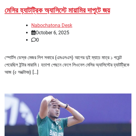
মেসির হ্যাটট্রিক অ্যাসিস্টে মায়ামির দাপুটে জয়
Nabochatona Desk
October 6, 2025
0
স্পোর্টস ডেস্ক মেজর লিগ সকারে (এমএলএস) আগের দুই ম্যাচে মাত্র ১ পয়েন্ট
পেয়েছিল ইন্টার মায়ামি। হতাশা পেছনে ফেলে লিওনেল মেসির অ্যাসিস্টের হ্যাটট্রিকে
আজ (৫ অক্টোবর) […]