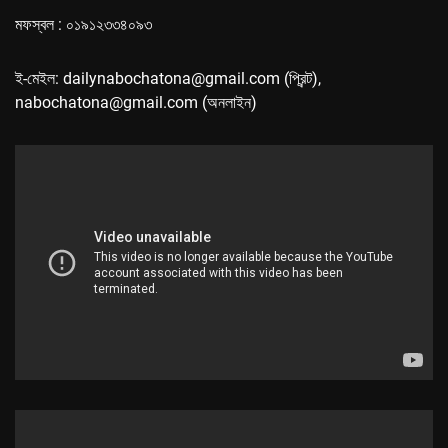
মফস্বল : ০১৯১২৩৩৪০৯৩
ই-মেইল: dailynabochatona@gmail.com (প্রিন্ট),
nabochatona@gmail.com (অনলাইন)