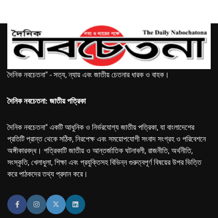
দৈনিক নবচেতনা" - সত্য, ন্যায় এবং জাতীয় চেতনার ধারক ও বাহক।
দৈনিক নবচেতনা: জাতীয় পত্রিকা
দৈনিক নবচেতনা" একটি আধুনিক ও নির্ভরযোগ্য জাতীয় পত্রিকা, যা বাংলাদেশের
প্রতিটি প্রান্ত থেকে সঠিক, নিরপেক্ষ এবং সময়োপযোগী সংবাদ সংগ্রহ ও পরিবেশনে
অঙ্গীকারবদ্ধ। পত্রিকাটি জাতীয় ও আন্তর্জাতিক ঘটনাবলী, রাজনীতি, অর্থনীতি,
সংস্কৃতি, খেলাধুলা, শিক্ষা এবং প্রযুক্তিসহ বিভিন্ন গুরুত্বপূর্ণ বিষয়ের উপর ভিত্তি
করে পাঠকদের তথ্য প্রদান করে।