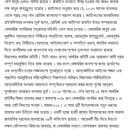
বেশি মানুষ এখনও আটক রয়েছে। রাখাইনে সংঘাতে তীব্র হওয়ার পর আরও কয়েক
লক্ষ মানুষ বাস্তুচ্যুত হয়েছে। জাতিসংঘ অনুমান করে যে, ২০২৩ সালের নভেম্বর
থেকে প্রায় দেড় লাখ রোহিঙ্গা বাংলাদেশে প্রবেশ করেছে। জাতিসংঘের মানবাধিকার
হাইকমিশনার ভলকার তুর্ক বলেন, রোহিঙ্গা এবং জাতিগত রাখাইন উভয় সম্প্রদায়ের
বেসামরিক নাগরিকরা শত্রুতার পরিণতি ভোগ করে চলেছে। বেসামরিক মানুষ এবং
সুরক্ষিত স্থানগুলোতে নির্বিচারে পদ্ধতিগত হামলা, জোরপূর্বক বাস্তুচ্যুতি, জোরপূর্বক
নিয়োগ, গুম, নির্বিচারে গ্রেপ্তার, অগ্নিসংযোগ ও সম্পত্তি ধ্বংস, মানবিক সহায়তা
দিতে অস্বীকার এবং জনগণকে ভয় দেখানোর লক্ষ্যে নৃশংসতা অব্যাহত রয়েছে
মিয়ানমার সামরিক বাহিনী। তিনি আরও বলেন, সামরিক বাহিনী এবং আরাকান আর্মি প্রায়
সম্পূর্ণ দায়মুক্তি নিয়ে কাজ করেছে। যার ফলে বেসামরিক জনগণের জন্য দুর্ভোগের
এক অন্তহীন চক্রে লঙ্ঘনগুলো পুনরাবৃত্ত হচ্ছে। আন্তর্জাতিক আইনের লঙ্ঘন এবং
প্রচলিত দায়মুক্তির পরিপ্রেক্ষিতে নিরাপত্তা পরিষদে মিয়ানমার পরিস্থিতিকে
আন্তর্জাতিক অপরাধ আদালতে সম্পূর্ণভাবে প্রস্তাব করার জন্য পূর্বের আহ্বান
পুনর্ব্যক্ত করেছেন ভলকার তুর্ক। ২০২৫ সালের ৩১ মে’র আগের ১৪ মাসে সামরিক
বাহিনীর বিমান হামলার কারণে কমপক্ষে ৮৩৮ জন বেসামরিক নাগরিক মারা গিয়েছে। এ
সময় মোট নিহতের সংখ্যা ১ হাজার ৮১১। এ সময় দুটি উদ্বেগজনক নতুন ধরনের
হামলার ধরন চিহ্নিত করা হয়েছে। একটি হচ্ছে ছয়টি রাজ্যে বিস্ফোরকের সঙ্গে সারসহ
রাসায়নিক দ্রব্যের ব্যবহারের ২৬টি অভিযোগ রয়েছে। আরেকটি নীচ দিয়ে উড়তে
সক্ষম কৌশলগত বিমানের ব্যবহার, যা বেসামরিক স্থানে গোলাবারুদ হামলায় ব্যবহৃত