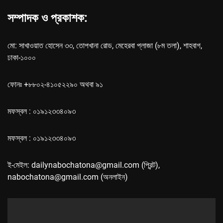
সম্পাদক ও প্রকাশক:
মো: সাখাওয়াত হোসেন ৩৩, তোপখানা রোড, মেহেরবা প্লাজা (৮ম তলা), শাহবাগ,
ঢাকা-১০০০
ফোনঃ +৮৮০২-৪১০৫২২৯০ অথবা ৯১
মফস্বল : ০১৯১২৩৩৪০৯৩
মফস্বল : ০১৯১২৩৩৪০৯৩
ই-মেইল: dailynabochatona@gmail.com (প্রিন্ট),
nabochatona@gmail.com (অনলাইন)