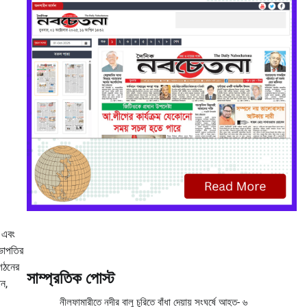
া এবং
সভাপতির
গঠনের
সাম্প্রতিক পোস্ট
ন,
নীলফামারীতে নদীর বালু চুরিতে বাঁধা দেয়ায় সংঘর্ষে আহত- ৬