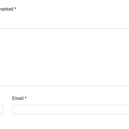
 marked
*
Email
*