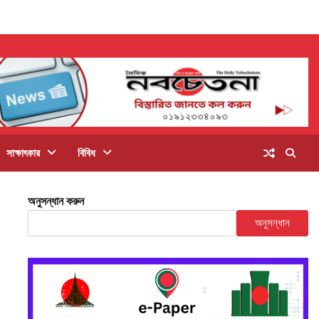
সাক্ষাৎকার
বিবিধ
অনুসন্ধান করুন
অনুসন্ধান