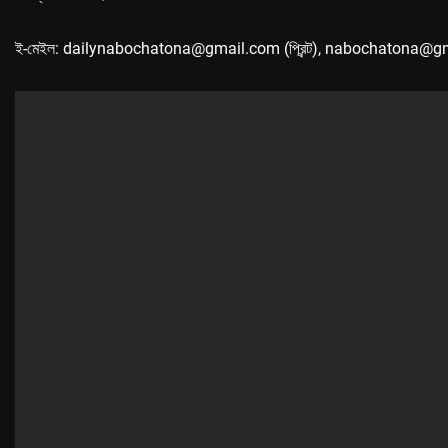
ই-মেইল: dailynabochatona@gmail.com (প্রিন্ট), nabochatona@g