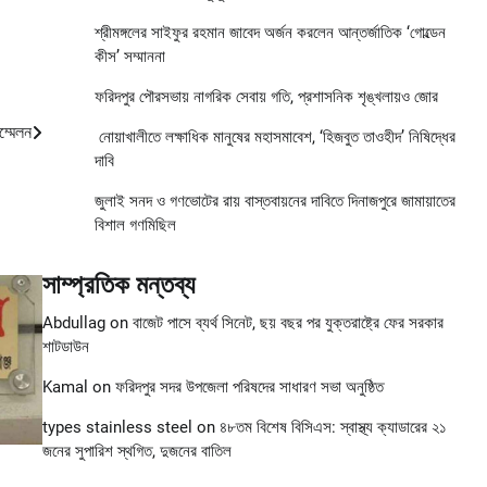
শ্রীমঙ্গলের সাইফুর রহমান জাবেদ অর্জন করলেন আন্তর্জাতিক ‘গোল্ডেন
কীস’ সম্মাননা
ফরিদপুর পৌরসভায় নাগরিক সেবায় গতি, প্রশাসনিক শৃঙ্খলায়ও জোর
ম্মেলন
নোয়াখালীতে লক্ষাধিক মানুষের মহাসমাবেশ, ‘হিজবুত তাওহীদ’ নিষিদ্ধের
দাবি
জুলাই সনদ ও গণভোটের রায় বাস্তবায়নের দাবিতে দিনাজপুরে জামায়াতের
বিশাল গণমিছিল
সাম্প্রতিক মন্তব্য
Abdullag
on
বাজেট পাসে ব্যর্থ সিনেট, ছয় বছর পর যুক্তরাষ্ট্রে ফের সরকার
শাটডাউন
Kamal
on
ফরিদপুর সদর উপজেলা পরিষদের সাধারণ সভা অনুষ্ঠিত
types stainless steel
on
৪৮তম বিশেষ বিসিএস: স্বাস্থ্য ক্যাডারের ২১
জনের সুপারিশ স্থগিত, দুজনের বাতিল