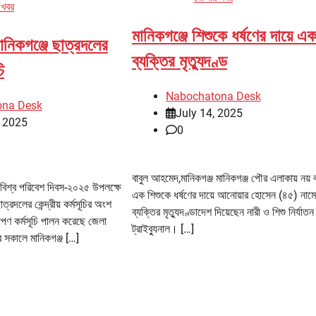
 খবর
মানিকগঞ্জে শিশুকে ধর্ষণের দায়ে এ
ানিকগঞ্জে ছাত্রদলের
ব্যক্তির মৃত্যুদণ্ড
ি
Nabochatona Desk
ona Desk
July 14, 2025
, 2025
0
বাবুল আহমেদ,মানিকগঞ্জ মানিকগঞ্জ পৌর এলাকায় নয় 
 বিশ্ব পরিবেশ দিবস-২০২৫ উপলক্ষে
এক শিশুকে ধর্ষণের দায়ে আনোয়ার হোসেন (৪৫) নাম
ত্রদলের কেন্দ্রীয় কর্মসূচির অংশ
ব্যক্তির মৃত্যুদণ্ডাদেশ দিয়েছেন নারী ও শিশু নির্যাত
রোপণ কর্মসূচি পালন করেছে জেলা
ট্রাইব্যুনাল। […]
 সকালে মানিকগঞ্জ […]