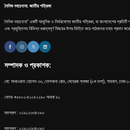
দৈনিক নবচেতনা: জাতীয় পত্রিকা
দৈনিক নবচেতনা" একটি আধুনিক ও নির্ভরযোগ্য জাতীয় পত্রিকা, যা বাংলাদেশের প্রতিটি প
এবং প্রযুক্তিসহ বিভিন্ন গুরুত্বপূর্ণ বিষয়ের উপর ভিত্তি করে পাঠকদের তথ্য প্রদান কর
সম্পাদক ও প্রকাশক:
মো: সাখাওয়াত হোসেন ৩৩, তোপখানা রোড, মেহেরবা প্লাজা (৮ম তলা), শাহবাগ, ঢাকা-
ফোনঃ +৮৮০২-৪১০৫২২৯০ অথবা ৯১
মফস্বল : ০১৯১২৩৩৪০৯৩
মফস্বল : ০১৯১২৩৩৪০৯৩