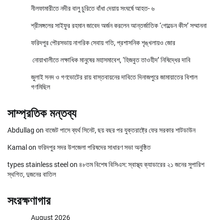
নীলফামারীতে নদীর বালু চুরিতে বাঁধা দেয়ায় সংঘর্ষে আহত- ৬
শ্রীমঙ্গলের সাইফুর রহমান জাবেদ অর্জন করলেন আন্তর্জাতিক ‘গোল্ডেন কীস’ সম্মাননা
ফরিদপুর পৌরসভায় নাগরিক সেবায় গতি, প্রশাসনিক শৃঙ্খলায়ও জোর
নোয়াখালীতে লক্ষাধিক মানুষের মহাসমাবেশ, ‘হিজবুত তাওহীদ’ নিষিদ্ধের দাবি
জুলাই সনদ ও গণভোটের রায় বাস্তবায়নের দাবিতে দিনাজপুরে জামায়াতের বিশাল
গণমিছিল
সাম্প্রতিক মন্তব্য
Abdullag
on
বাজেট পাসে ব্যর্থ সিনেট, ছয় বছর পর যুক্তরাষ্ট্রে ফের সরকার শাটডাউন
Kamal
on
ফরিদপুর সদর উপজেলা পরিষদের সাধারণ সভা অনুষ্ঠিত
types stainless steel
on
৪৮তম বিশেষ বিসিএস: স্বাস্থ্য ক্যাডারের ২১ জনের সুপারিশ
স্থগিত, দুজনের বাতিল
সংরক্ষণাগার
August 2026