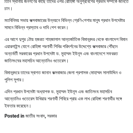
তিনি স্থানীয় জনগণের কাছে তাদের ওপর রোহিঙ্গা অনুপ্রবেশের প্রভাব সম্পর্কে জানতে
চান।
মতবিনিময় সভায় কক্সবাজারের উন্নয়নে বিভিন্ন শ্রেণি-পেশার মানুষ প্রধান উপদেষ্টার
সামনে বিভিন্ন প্রস্তাব ও দাবি পেশ করেন।
এর আগে দুপুর ১টায় হজরত শাহজালাল আন্তর্জাতিক বিমানবন্দর থেকে বাংলাদেশ বিমান
এয়ারলাইন্স যোগে রোহিঙ্গা শরণার্থী শিবির পরিদর্শনের উদ্দেশ্যে কক্সবাজার পৌঁছান
অন্তর্বর্তী সরকারের প্রধান উপদেষ্টা ড. মুহাম্মদ ইউনূস এবং বাংলাদেশে সফররত
জাতিসংঘের মহাসচিব আন্তোনিও গুতেরেস।
বিমানবন্দরে তাদের স্বাগত জানান কক্সবাজার জেলা প্রশাসক মোহাম্মদ সালাউদ্দিন ও
পুলিশ সুপার।
এদিন প্রধান উপদেষ্টা অধ্যাপক ড. মুহাম্মদ ইউনূস এবং জাতিসংঘ মহাসচিব
আন্তোনিও গুতেরেস উখিয়ায় শরণার্থী শিবিরে প্রায় এক লাখ রোহিঙ্গা শরণার্থীর সঙ্গে
ইফতার করেছেন।
Posted in
জাতীয় সংবাদ
,
সরকার