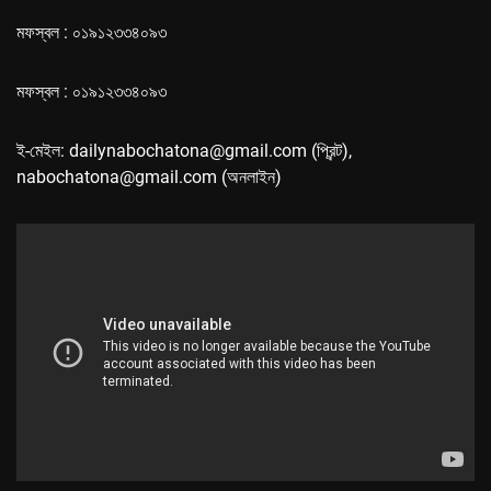
মফস্বল : ০১৯১২৩৩৪০৯৩
মফস্বল : ০১৯১২৩৩৪০৯৩
ই-মেইল: dailynabochatona@gmail.com (প্রিন্ট),
nabochatona@gmail.com (অনলাইন)