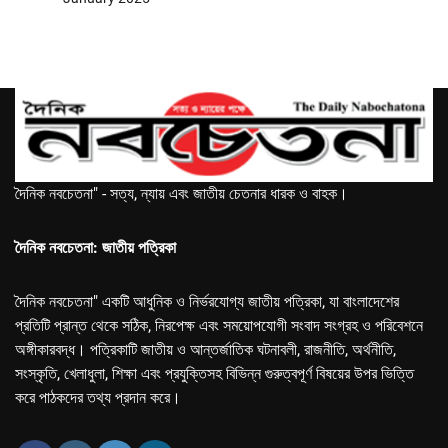
দৈনিক নবচেতনা" - সত্য, ন্যায় এবং জাতীয় চেতনার ধারক ও বাহক।
দৈনিক নবচেতনা: জাতীয় পত্রিকা
দৈনিক নবচেতনা" একটি আধুনিক ও নির্ভরযোগ্য জাতীয় পত্রিকা, যা বাংলাদেশের
প্রতিটি প্রান্ত থেকে সঠিক, নিরপেক্ষ এবং সময়োপযোগী সংবাদ সংগ্রহ ও পরিবেশনে
অঙ্গীকারবদ্ধ। পত্রিকাটি জাতীয় ও আন্তর্জাতিক ঘটনাবলী, রাজনীতি, অর্থনীতি,
সংস্কৃতি, খেলাধুলা, শিক্ষা এবং প্রযুক্তিসহ বিভিন্ন গুরুত্বপূর্ণ বিষয়ের উপর ভিত্তি
করে পাঠকদের তথ্য প্রদান করে।