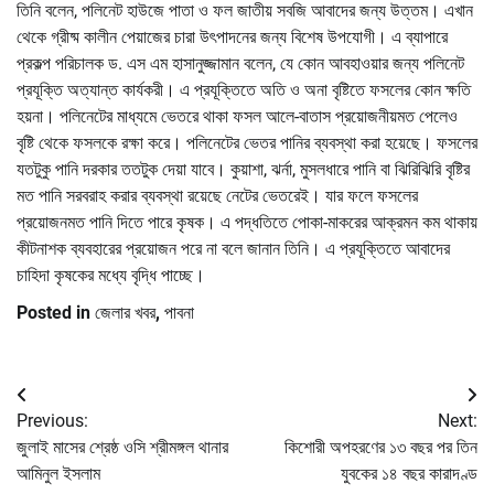
তিনি বলেন, পলিনেট হাউজে পাতা ও ফল জাতীয় সবজি আবাদের জন্য উত্তম। এখান
থেকে গ্রীষ্ম কালীন পেয়াজের চারা উৎপাদনের জন্য বিশেষ উপযোগী। এ ব্যাপারে
প্রকল্প পরিচালক ড. এস এম হাসানুজ্জামান বলেন, যে কোন আবহাওয়ার জন্য পলিনেট
প্রযূক্তি অত্যান্ত কার্যকরী। এ প্রযূক্তিতে অতি ও অনা বৃষ্টিতে ফসলের কোন ক্ষতি
হয়না। পলিনেটের মাধ্যমে ভেতরে থাকা ফসল আলে-বাতাস প্রয়োজনীয়মত পেলেও
বৃষ্টি থেকে ফসলকে রক্ষা করে। পলিনেটের ভেতর পানির ব্যবস্থা করা হয়েছে। ফসলের
যতটুকু পানি দরকার ততটুক দেয়া যাবে। কুয়াশা, ঝর্না, মুসলধারে পানি বা ঝিরিঝিরি বৃষ্টির
মত পানি সরবরাহ করার ব্যবস্থা রয়েছে নেটের ভেতরেই। যার ফলে ফসলের
প্রয়োজনমত পানি দিতে পারে কৃষক। এ পদ্ধতিতে পোকা-মাকরের আক্রমন কম থাকায়
কীটনাশক ব্যবহারের প্রয়োজন পরে না বলে জানান তিনি। এ প্রযূক্তিতে আবাদের
চাহিদা কৃষকের মধ্যে বৃদ্ধি পাচ্ছে।
Posted in
জেলার খবর
,
পাবনা
Post
Previous:
Next:
navigation
জুলাই মাসের শ্রেষ্ঠ ওসি শ্রীমঙ্গল থানার
কিশোরী অপহরণের ১৩ বছর পর তিন
আমিনুল ইসলাম
যুবকের ১৪ বছর কারাদণ্ড