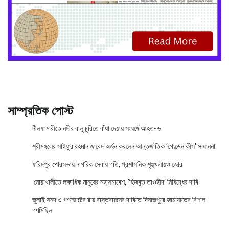
সাম্প্রতিক পোস্ট
নীলফামারীতে নদীর বালু চুরিতে বাঁধা দেয়ায় সংঘর্ষে আহত- ৬
শ্রীমঙ্গলের সাইফুর রহমান জাবেদ অর্জন করলেন আন্তর্জাতিক ‘গোল্ডেন কীস’ সম্মাননা
ফরিদপুর পৌরসভায় নাগরিক সেবায় গতি, প্রশাসনিক শৃঙ্খলায়ও জোর
নোয়াখালীতে লক্ষাধিক মানুষের মহাসমাবেশ, ‘হিজবুত তাওহীদ’ নিষিদ্ধের দাবি
জুলাই সনদ ও গণভোটের রায় বাস্তবায়নের দাবিতে দিনাজপুরে জামায়াতের বিশাল
গণমিছিল