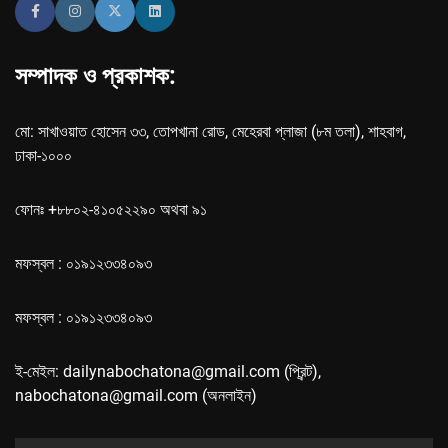
সম্পাদক ও প্রকাশক:
মো: সাখাওয়াত হোসেন ৩৩, তোপখানা রোড, মেহেরবা প্লাজা (৮ম তলা), শাহবাগ,
ঢাকা-১০০০
ফোনঃ +৮৮০২-৪১০৫২২৯০ অথবা ৯১
মফস্বল : ০১৯১২৩৩৪০৯৩
মফস্বল : ০১৯১২৩৩৪০৯৩
ই-মেইল: dailynabochatona@gmail.com (প্রিন্ট),
nabochatona@gmail.com (অনলাইন)