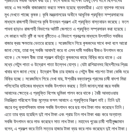
প্রজাতির সবজি আবাদ করা হয়। ফলে বাজার অপেক্ষা একটু বেশী দামে বিদেশীদের
কাছে এ সব সবজি বাজারজাত করতে সক্ষম হয়েছে ব্যবসায়ীরা। এতে ব্যাপক লাভের
মুখ দেখতে পাচ্ছে কৃষক। কৃষি মন্ত্রনালয়ের অধীনে আধূনিক প্রযূক্তি সম্প্রসারনের
মাধ্যমে রাজশাহী বিভাগের কৃষি উন্নয়ন প্রকল্প এই প্রযূক্তি বাস্তবায়ন করেছে। ফলে
পাবনা ছাড়াও রাজশাহী বিভাগের আটটি জেলাতে এ প্রযূক্তি সম্প্রসারন করা হয়েছে।
সে কারনে অতি বৃষ্টি বা অনা বৃষ্টিতেও এ বিভাগে প্রকল্পের মাধ্যমে উৎপাদিত সবজির
বাজার ক্রয় ক্ষমতার ভেতরে রয়েছে। সরেজমিনে গিয়ে কৃষকদের সাথে কথা বলে আরো
জানা গেছে, তারা শুধু সবজি আবাদই করে না এসব দামী সবজির বীজও উৎপাদন করে
থাকে। সে সকল বীজ তারা প্রকল্প বহির্ভুত কৃষকদের কাছে বিক্রি করে থাকে। এর
মধ্যে লেটুস পাতা ও উদ্রোগ পাতা উল্লেখ যোগ্য। যেটা রাশিয়ানসহ বিদেশীদের প্রিয়
খাবার বলে জানা গেছে। উদ্রোগ বীজ চার হাজার ও লেটুস বীজ পাচশত টাকা কেজি দরে
বিক্রি হচ্ছে। সরেজমিনে গিয়ে দেখা যায়, ঈশ্বরীর বক্তারপুর গ্রামের চাষী বাদশা মিয়া
পলিনেটের হাউজের মাধ্যমে সবজি উৎপাদন করছে। তিনি জানান,সারা বছর সবজি
আবাদের ক্ষেত্রে এ প্রযূক্তি বিশেষ ভুমিকা পালন করে থাকে। বৈরী আবহাওয়ায়
নিয়ন্ত্রিত পরিবেশে উচ্চ মূল্যের ফসল আবাদে এ প্রযূক্তির বিকল্প নাই। তিনি দুই
বছরে শুধু ক্যাপসিকাম নামক সবজি উৎপাদন করে ছয় লাখ টাকা লাভ করেছেন তিনি।
এতে তার ব্যয় হয়েছিল দুই লাখ টাকা এবং প্রায় তিন লাখ টাকা খরচ করে অন্যান্য
সবজি উৎপাদন করে লাভ করেছেন সাত লাখ টাকা। মহাদেব পুরের চাষী শাহীনুজ্জামান
বলেন, এ প্রকল্প করে তিনি সত্তর হাজার টাকা ব্যয় করে লাভ করেছেন দুই লাখ টাকা।