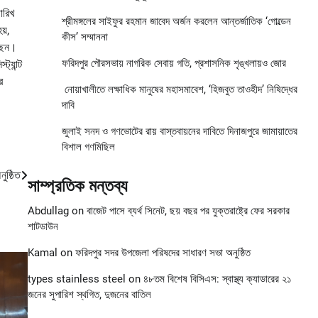
ারিখ
শ্রীমঙ্গলের সাইফুর রহমান জাবেদ অর্জন করলেন আন্তর্জাতিক ‘গোল্ডেন
য়,
কীস’ সম্মাননা
্ছেন।
ফরিদপুর পৌরসভায় নাগরিক সেবায় গতি, প্রশাসনিক শৃঙ্খলায়ও জোর
ট্যান্ট
র
নোয়াখালীতে লক্ষাধিক মানুষের মহাসমাবেশ, ‘হিজবুত তাওহীদ’ নিষিদ্ধের
দাবি
জুলাই সনদ ও গণভোটের রায় বাস্তবায়নের দাবিতে দিনাজপুরে জামায়াতের
বিশাল গণমিছিল
ুষ্ঠিত
সাম্প্রতিক মন্তব্য
Abdullag
on
বাজেট পাসে ব্যর্থ সিনেট, ছয় বছর পর যুক্তরাষ্ট্রে ফের সরকার
শাটডাউন
Kamal
on
ফরিদপুর সদর উপজেলা পরিষদের সাধারণ সভা অনুষ্ঠিত
types stainless steel
on
৪৮তম বিশেষ বিসিএস: স্বাস্থ্য ক্যাডারের ২১
জনের সুপারিশ স্থগিত, দুজনের বাতিল