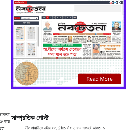
সক্ষমতা
সাম্প্রতিক পোস্ট
ঞ্জ করে
নীলফামারীতে নদীর বালু চুরিতে বাঁধা দেয়ায় সংঘর্ষে আহত- ৬
য়া