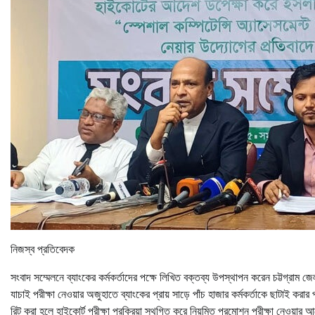
নিজস্ব প্রতিবেদক
সংবাদ সম্মেলনে ব্যাংকের কর্মকর্তাদের পক্ষে লিখিত বক্তব্য উপস্থাপন করেন চট্টগ্রা
যাচাই পরীক্ষা নেওয়ার অজুহাতে ব্যাংকের প্রায় সাড়ে পাঁচ হাজার কর্মকর্তাকে ছাটাই করার 
রিট করা হলে হাইকোর্ট পরীক্ষা প্রক্রিয়া স্থগিত করে নিয়মিত প্রমোশন পরীক্ষা নেওয়ার