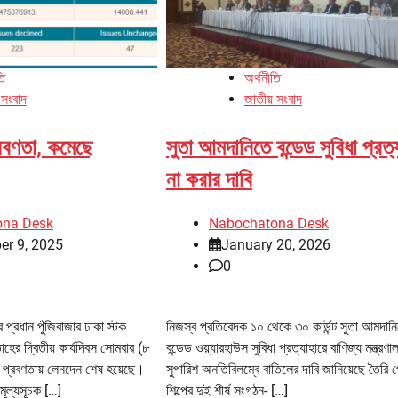
তি
অর্থনীতি
 সংবাদ
জাতীয় সংবাদ
্রবণতা, কমেছে
সুতা আমদানিতে বন্ডেড সুবিধা প্রত্
না করার দাবি
ona Desk
Nabochatona Desk
er 9, 2025
January 20, 2026
0
প্রধান পুঁজিবাজার ঢাকা স্টক
নিজস্ব প্রতিবেদক ১০ থেকে ৩০ কাউন্ট সুতা আমদান
াহের দ্বিতীয় কার্যদিবস সোমবার (৮
বন্ডেড ওয়্যারহাউস সুবিধা প্রত্যাহারে বাণিজ্য মন্ত্রণাল
্র প্রবণতায় লেনদেন শেষ হয়েছে।
সুপারিশ অনতিবিলম্বে বাতিলের দাবি জানিয়েছে তৈরি
 মূল্যসূচক […]
শিল্পের দুই শীর্ষ সংগঠন- […]