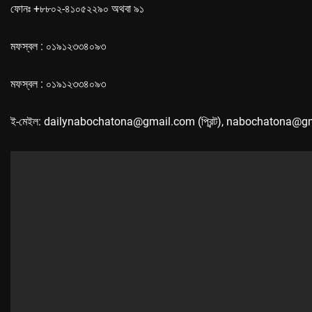
ফোনঃ +৮৮০২-৪১০৫২২৯০ অথবা ৯১
মফস্বল : ০১৯১২৩৩৪০৯৩
মফস্বল : ০১৯১২৩৩৪০৯৩
ই-মেইল: dailynabochatona@gmail.com (প্রিন্ট), nabochatona@g