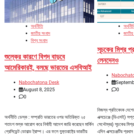
অর্থনী
অর্থনীতি
জাতীয়
জাতীয় সংবাদ
বিশ্ব সংবাদ
সূচকের মিশ্র প
শুল্কের কারণে বিপদ বাড়বে
লেনদেনও
আমেরিকারই, বলছে ভারতের এসবিআই
Nabochat
Septemb
Nabochatona Desk
0
August 8, 2025
0
নিজস্ব প্রতিবেদক দেশের 
এক্সচেঞ্জে (ডিএসই) সপ্ত
অর্থনীতি ডেস্ক : সম্প্রতি ভারতের ওপর অতিরিক্ত ২৫
সেপ্টেম্বর) সূচকের মিশ
শতাংশ শুল্ক আরোপ করে নির্বাহী আদেশ জারি করেছেন মার্কিন
এদিন এক্সচেঞ্জটির প্রধান
প্রেসিডেন্ট ডোনাল্ড ট্রাম্প। এর ফলে যুক্তরাষ্ট্রে ভারতীয়