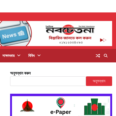
সাক্ষাৎকার
বিবিধ
অনুসন্ধান করুন
অনুসন্ধান