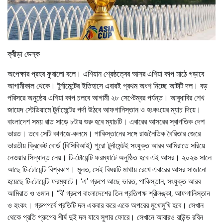
ক্রীড়া ডেস্ক
অপেক্ষার প্রহর ফুরালো বলে। এশিয়ান শ্রেষ্ঠত্বের আসর এশিয়া কাপ মাঠে গড়াবে
আগামীকাল থেকে। টুর্নামেন্টের ইতিহাসে এবারই প্রথম অংশ নিচ্ছে আটটি দল। বড়
পরিসরে অনুষ্ঠেয় এশিয়া কাপ চলবে আগামী ২৮ সেপ্টেম্বর পর্যন্ত। আবুধাবির শেখ
জায়েদ স্টেডিয়ামে টুর্নামেন্টের পর্দা উঠবে আফগানিস্তান ও হংকংয়ের ম্যাচ দিয়ে।
বাংলাদেশ সময় রাত সাড়ে ৮টায় শুরু হবে ম্যাচটি। এবারের আসরের স্বাগতিক দেশ
ভারত। তবে সেটি কাগজে-কলমে। পাকিস্তানের সঙ্গে রাজনৈতিক বৈরিতার জেরে
ভারতীয় ক্রিকেট বোর্ড (বিসিবিআই) পুরো টুর্নামেন্টই সংযুক্ত আরব আমিরাতে সরিয়ে
নেওয়ার সিদ্ধান্ত নেয়। টি-টোয়েন্টি ফরম্যাটে অনুষ্ঠিত হবে এই আসর। ২০২৬ সালে
আছে টি-টোয়েন্টি বিশ্বকাপ। মূলত, সেই বিষয়টি মাথায় রেখে এবারের আসর সাজানো
হয়েছে টি-টোয়েন্টি ফরম্যাটে। ‘এ’ গ্রুপে আছে ভারত, পাকিস্তান, সংযুক্ত আরব
আমিরাত ও ওমান। ‘বি’ গ্রুপে বাংলাদেশের তিন প্রতিপক্ষ শ্রীলঙ্কা, আফগানিস্তান
ও হংকং। গ্রুপপর্বে প্রতিটি দল একবার করে একে অপরের মুখোমুখি হবে। সেখান
থেকে প্রতি গ্রুপের শীর্ষ দুই দল যাবে সুপার ফোরে। সেখানে আবারও রাউন্ড রবিন