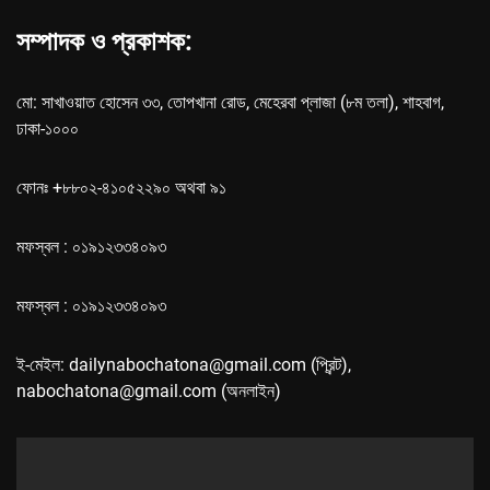
সম্পাদক ও প্রকাশক:
মো: সাখাওয়াত হোসেন ৩৩, তোপখানা রোড, মেহেরবা প্লাজা (৮ম তলা), শাহবাগ,
ঢাকা-১০০০
ফোনঃ +৮৮০২-৪১০৫২২৯০ অথবা ৯১
মফস্বল : ০১৯১২৩৩৪০৯৩
মফস্বল : ০১৯১২৩৩৪০৯৩
ই-মেইল: dailynabochatona@gmail.com (প্রিন্ট),
nabochatona@gmail.com (অনলাইন)