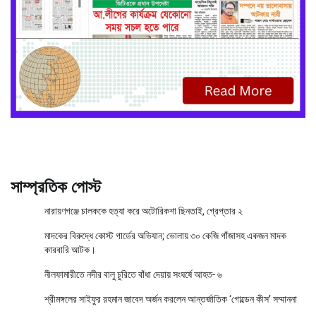
সাম্প্রতিক পোস্ট
নারায়ণগঞ্জে চালককে হত্যা করে অটোরিকশা ছিনতাই, গ্রেপ্তার ২
মাদকের বিরুদ্ধে কোস্ট গার্ডের অভিযান; ভোলায় ৩০ কেজি গাঁজাসহ একজন মাদক
কারবারি আটক।
নীলফামারীতে নদীর বালু চুরিতে বাঁধা দেয়ায় সংঘর্ষে আহত- ৬
শ্রীমঙ্গলের সাইফুর রহমান জাবেদ অর্জন করলেন আন্তর্জাতিক ‘গোল্ডেন কীস’ সম্মাননা