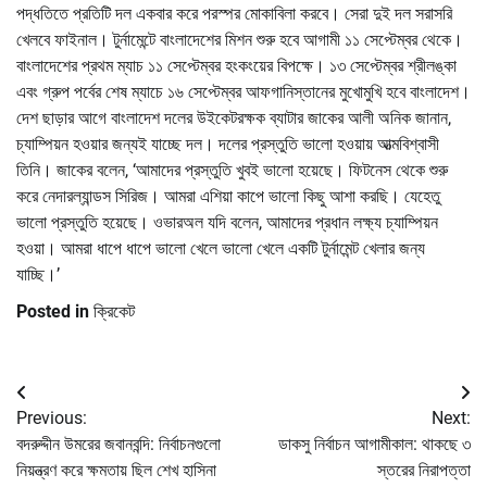
পদ্ধতিতে প্রতিটি দল একবার করে পরস্পর মোকাবিলা করবে। সেরা দুই দল সরাসরি
খেলবে ফাইনাল। টুর্নামেন্টে বাংলাদেশের মিশন শুরু হবে আগামী ১১ সেপ্টেম্বর থেকে।
বাংলাদেশের প্রথম ম্যাচ ১১ সেপ্টেম্বর হংকংয়ের বিপক্ষে। ১৩ সেপ্টেম্বর শ্রীলঙ্কা
এবং গ্রুপ পর্বের শেষ ম্যাচে ১৬ সেপ্টেম্বর আফগানিস্তানের মুখোমুখি হবে বাংলাদেশ।
দেশ ছাড়ার আগে বাংলাদেশ দলের উইকেটরক্ষক ব্যাটার জাকের আলী অনিক জানান,
চ্যাম্পিয়ন হওয়ার জন্যই যাচ্ছে দল। দলের প্রস্তুতি ভালো হওয়ায় আত্মবিশ্বাসী
তিনি। জাকের বলেন, ‘আমাদের প্রস্তুতি খুবই ভালো হয়েছে। ফিটনেস থেকে শুরু
করে নেদারল্যান্ডস সিরিজ। আমরা এশিয়া কাপে ভালো কিছু আশা করছি। যেহেতু
ভালো প্রস্তুতি হয়েছে। ওভারঅল যদি বলেন, আমাদের প্রধান লক্ষ্য চ্যাম্পিয়ন
হওয়া। আমরা ধাপে ধাপে ভালো খেলে ভালো খেলে একটি টুর্নামেন্ট খেলার জন্য
যাচ্ছি।’
Posted in
ক্রিকেট
Post
Previous:
Next:
navigation
বদরুদ্দীন উমরের জবানবন্দি: নির্বাচনগুলো
ডাকসু নির্বাচন আগামীকাল: থাকছে ৩
নিয়ন্ত্রণ করে ক্ষমতায় ছিল শেখ হাসিনা
স্তরের নিরাপত্তা