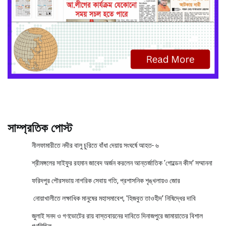
সাম্প্রতিক পোস্ট
নীলফামারীতে নদীর বালু চুরিতে বাঁধা দেয়ায় সংঘর্ষে আহত- ৬
শ্রীমঙ্গলের সাইফুর রহমান জাবেদ অর্জন করলেন আন্তর্জাতিক ‘গোল্ডেন কীস’ সম্মাননা
ফরিদপুর পৌরসভায় নাগরিক সেবায় গতি, প্রশাসনিক শৃঙ্খলায়ও জোর
নোয়াখালীতে লক্ষাধিক মানুষের মহাসমাবেশ, ‘হিজবুত তাওহীদ’ নিষিদ্ধের দাবি
জুলাই সনদ ও গণভোটের রায় বাস্তবায়নের দাবিতে দিনাজপুরে জামায়াতের বিশাল