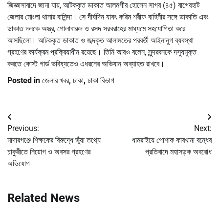
জিজ্ঞাসাবাদে জানা যায়, আটককৃত ডাকাত আলমগীর হোসেন সাগর (৪৫) বাগেরহাট
জেলার মোংলা থানার বাসিন্দা। সে দীর্ঘদিন যাবৎ করিম শরীফ বাহিনীর সঙ্গে ডাকাতি এবং
ডাকাত দলকে অস্ত্র, গোলাবারুদ ও রসদ সরবরাহের মাধ্যমে সহযোগিতা করে
আসছিলো। আটককৃত ডাকাত ও জব্দকৃত আলামতের পরবর্তী আইনানুগ ব্যবস্থা
গ্রহণের কার্যক্রম প্রক্রিয়াধীন রয়েছে। তিনি আরও বলেন, সুন্দরবনকে দস্যুমুক্ত
করতে কোস্ট গার্ড ভবিষ্যতেও এধরনের অভিযান অব্যাহত রাখবে।
Posted in
জেলার খবর
,
ঢাকা
,
ঢাকা বিভাগ
Post
Previous:
Next:
navigation
মাদারগঞ্জে শিক্ষকের বিরুদ্ধে ভুঁয়া তথ্যে
ধামরাইয়ে পোশাক কারখানা বন্ধের
চাকুরীতে নিয়োগ ও অবসর গ্রহণের
প্রতিবাদে মহাসড়ক অবরোধ
অভিযোগ
Related News