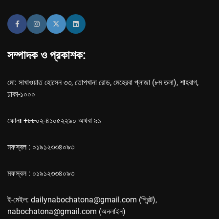
সম্পাদক ও প্রকাশক:
মো: সাখাওয়াত হোসেন ৩৩, তোপখানা রোড, মেহেরবা প্লাজা (৮ম তলা), শাহবাগ,
ঢাকা-১০০০
ফোনঃ +৮৮০২-৪১০৫২২৯০ অথবা ৯১
মফস্বল : ০১৯১২৩৩৪০৯৩
মফস্বল : ০১৯১২৩৩৪০৯৩
ই-মেইল: dailynabochatona@gmail.com (প্রিন্ট),
nabochatona@gmail.com (অনলাইন)