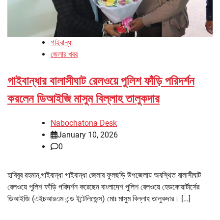
গাইবান্ধা
জেলার খবর
গাইবান্ধার বালাসীঘাট রেলওয়ে পুলিশ ফাঁড়ি পরিদর্শন
করলেন ডিআইজি মাসুম বিল্লাহ তালুকদার
Nabochatona Desk
January 10, 2026
0
হাবিবুর রহমান,গাইবান্ধা গাইবান্ধা জেলার ফুলছড়ি উপজেলায় অবস্থিত বালাসীঘাট
রেলওয়ে পুলিশ ফাঁড়ি পরিদর্শন করেছেন বাংলাদেশ পুলিশ রেলওয়ে হেডকোয়ার্টার্সের
ডিআইজি (এইচআরএম এন্ড ইন্টেলিজেন্স) মোঃ মাসুম বিল্লাহ তালুকদার। […]