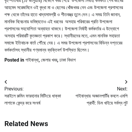
বৃহস্পতিবার (১৫ জানুয়ারি) বিকেলে খবর পেয়ে উপজেলা নির্বাহী কর্মকর্তা শেখ জাবের
আহমেদ সরেজমিনে ওই বৃদ্ধা মা ও ছেলের খোঁজখবর নেন এবং উপজেলা প্রশাসনের
পক্ষ থেকে তাঁদের হাতে খাদ্যসামগ্রী ও শীতবস্ত্র তুলে দেন। এ সময় তিনি জানান,
মানবিক বিবেচনায় ভবিষ্যতেও এই ধরনের অসহায় পরিবারের প্রতি উপজেলা
প্রশাসনের সহযোগিতা অব্যাহত থাকবে। উপজেলা নির্বাহী কর্মকর্তার এ উদ্যোগে
অসহায় পরিবারটি কৃতজ্ঞতা প্রকাশ করে। স্থানীয়দের মতে, এমন মানবিক সহায়তা
সমাজে ইতিবাচক বার্তা পৌঁছে দেয়। এ সময় উপজেলা প্রশাসনের বিভিন্ন দপ্তরের
কর্মকর্তাসহ স্থানীয় গণ্যমান্য ব্যক্তিবর্গ উপস্থিত ছিলেন।
Posted in
গাইবান্ধা
,
জেলার খবর
,
ঢাকা বিভাগ
Post
Previous:
Next:
navigation
সরাইলে রুমিন ফারহানার মিটিংয়ে ধাক্কা
গাইবান্ধায় অজ্ঞানপার্টির কবলে এমপি
লাগাকে কেন্দ্র করে সংঘর্ষ
প্রার্থী: ডিম খাইয়ে সর্বস্ব লুট
Related News