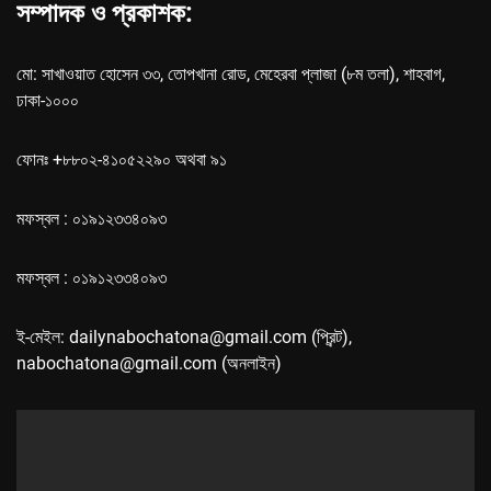
সম্পাদক ও প্রকাশক:
মো: সাখাওয়াত হোসেন ৩৩, তোপখানা রোড, মেহেরবা প্লাজা (৮ম তলা), শাহবাগ,
ঢাকা-১০০০
ফোনঃ +৮৮০২-৪১০৫২২৯০ অথবা ৯১
মফস্বল : ০১৯১২৩৩৪০৯৩
মফস্বল : ০১৯১২৩৩৪০৯৩
ই-মেইল: dailynabochatona@gmail.com (প্রিন্ট),
nabochatona@gmail.com (অনলাইন)