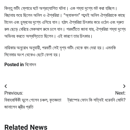
কিন্তু শুটিং ফ্লোরে ঘটে অপ্রত্যাশিত ঘটনা। এক শয্যা দৃশ্যে শুট করা হচ্ছিল।
বিছানায় শুয়ে ছিলেন অনিল ও ঐশ্বরিয়া। “অ্যাকশন” শব্দেই অনিল ঐশ্বরিয়াকে কাছে
টানেন এবং চুম্বনের দৃশ্যে এগিয়ে যান। হঠাৎ ঐশ্বরিয়া চিৎকার করে ওঠেন এবং দ্রুত
রুম ছেড়ে বেরিয়ে মেকআপ রুমে চলে যান। পরবর্তীতে জানা যায়, ঐশ্বরিয়া শয্যা দৃশ্যে
অভিনয় করতে অস্বস্তিতে ছিলেন। এই কারণে তার চিৎকার।
নায়িকার অনুরোধ অনুযায়ী, পরবর্তী সেই দৃশ্য শুটিং থেকে বাদ দেয়া হয়। এমনকি
সিনেমার অংশ থেকেও ছেটে ফেলা হয়।
Posted in
বিনোদন
Post
Previous:
Next:
navigation
বিবাহবার্ষিকী ভুলে গেলেন চঞ্চল, কৃতজ্ঞতা
ট্রাম্পের ফোন কি সত্যিই ধরেননি মোদি?
জানালেন স্ত্রীর প্রতি
Related News