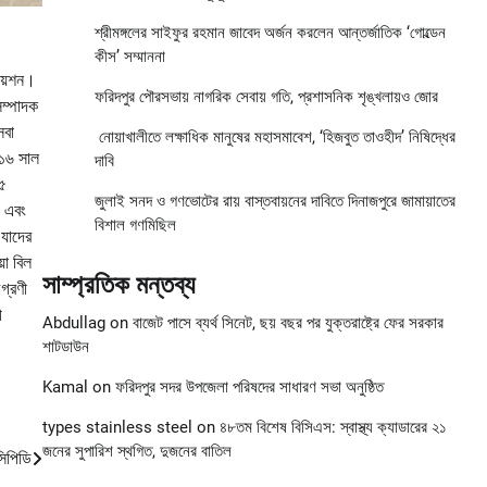
শ্রীমঙ্গলের সাইফুর রহমান জাবেদ অর্জন করলেন আন্তর্জাতিক ‘গোল্ডেন
কীস’ সম্মাননা
িয়েশন।
ফরিদপুর পৌরসভায় নাগরিক সেবায় গতি, প্রশাসনিক শৃঙ্খলায়ও জোর
সম্পাদক
েবা
নোয়াখালীতে লক্ষাধিক মানুষের মহাসমাবেশ, ‘হিজবুত তাওহীদ’ নিষিদ্ধের
০১৬ সাল
দাবি
২৫
জুলাই সনদ ও গণভোটের রায় বাস্তবায়নের দাবিতে দিনাজপুরে জামায়াতের
ী এবং
বিশাল গণমিছিল
 যাদের
়া বিল
সাম্প্রতিক মন্তব্য
গ্রণী
ী
Abdullag
on
বাজেট পাসে ব্যর্থ সিনেট, ছয় বছর পর যুক্তরাষ্ট্রে ফের সরকার
শাটডাউন
Kamal
on
ফরিদপুর সদর উপজেলা পরিষদের সাধারণ সভা অনুষ্ঠিত
types stainless steel
on
৪৮তম বিশেষ বিসিএস: স্বাস্থ্য ক্যাডারের ২১
জনের সুপারিশ স্থগিত, দুজনের বাতিল
সিপিডি