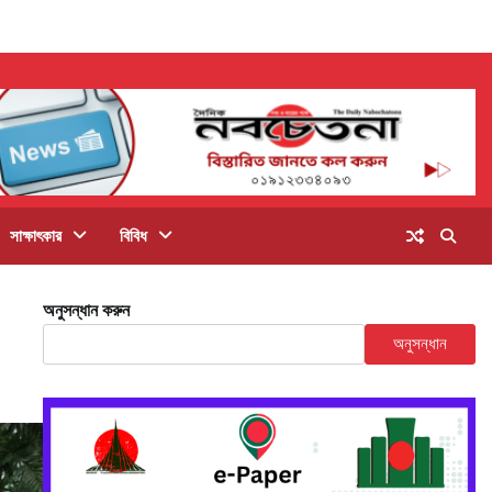
সাক্ষাৎকার
বিবিধ
অনুসন্ধান করুন
অনুসন্ধান