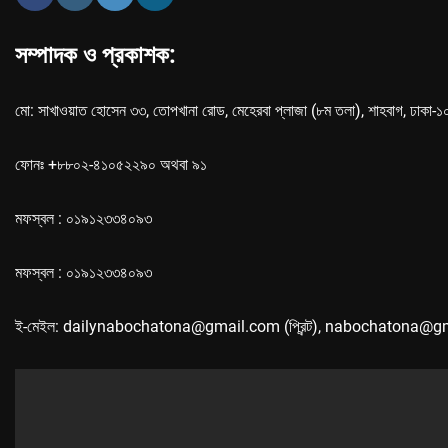
সম্পাদক ও প্রকাশক:
মো: সাখাওয়াত হোসেন ৩৩, তোপখানা রোড, মেহেরবা প্লাজা (৮ম তলা), শাহবাগ, ঢাকা-
ফোনঃ +৮৮০২-৪১০৫২২৯০ অথবা ৯১
মফস্বল : ০১৯১২৩৩৪০৯৩
মফস্বল : ০১৯১২৩৩৪০৯৩
ই-মেইল: dailynabochatona@gmail.com (প্রিন্ট), nabochatona@g