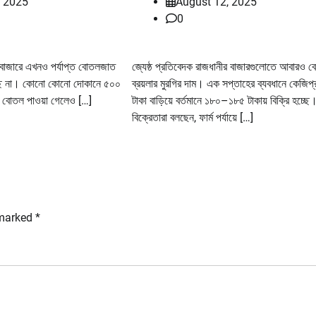
, 2025
August 12, 2025
0
া বাজারে এখনও পর্যাপ্ত বোতলজাত
জ্যেষ্ঠ প্রতিবেদক রাজধানীর বাজারগুলোতে আবারও বে
াচ্ছে না। কোনো কোনো দোকানে ৫০০
ব্রয়লার মুরগির দাম। এক সপ্তাহের ব্যবধানে কেজিপ
র বোতল পাওয়া গেলেও […]
টাকা বাড়িয়ে বর্তমানে ১৮০–১৮৫ টাকায় বিক্রি হচ্ছে
বিক্রেতারা বলছেন, ফার্ম পর্যায়ে […]
 marked
*