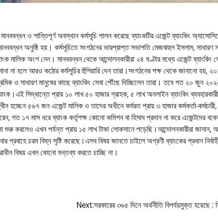
তে মানববন্ধন ও শান্তিপূর্ণ অবস্থান কর্মসূচি পালন করেছে ব্যাংকটির এজেন্ট ব্যাংকিং অ্যাসোস
মানববন্ধন অনুষ্ঠি হয়। কর্মসূচিতে সংগঠনের ভারপ্রাপ্ত সভাপতি মেজবাহুল ইসলাম, সাধারণ 
 ব্যাংক মালিক অংশ নেন। মানববন্ধন থেকে আন্দোলনকারীরা ২৪ ঘণ্টার মধ্যে এজেন্ট ব্যাংকিং স
 মানা না হলে আরও কঠোর কর্মসূচির হুঁশিয়ারি দেন তারা।সংগঠনের পক্ষ থেকে জানানো হয়, ২
, শ্রমিক ও সাধারণ মানুষের কাছে ব্যাংকিং সেবা পৌঁছে দিচ্ছিলেন তারা। তবে গত ২০ জুন ২০
 ব্যাংক।এই সিদ্ধান্তে প্রায় ১০ লাখ ৫০ হাজার গ্রাহক, ৫ লাখ অনলাইন ব্যাংকিং ব্যবহারকার
মুখীন হচ্ছেন ৫৬৭ জন এজেন্ট মালিক ও তাদের অধীনে কর্মরত প্রায় ৩ হাজার কর্মকর্তা-কর্মচারী,
 গত ১৭ মাস ধরে ব্যাংক কর্তৃপক্ষ কোনো কমিশন বা হিসাব প্রদান না করে এজেন্টদের বকেয
 শুরু করলেও এখন পর্যন্ত প্রায় ১৫ লাখ টাকা লোকসানে পড়েছি।আন্দোলনকারীরা জানান, অ
র প্রবাহে চরম বিঘ্ন সৃষ্টি করেছে।এসব বিষয় জানতে চাইলে অগ্রণী ব্যাংকের প্রধান নির্বাহ
ারাধীন বিষয় এখন কোনো মন্তব্য করতে চাচ্ছি না।
Next:
সরকারের ৩৬৫ দিনে অর্থনীতি বিপর্যয়মুক্ত হয়েছে : 