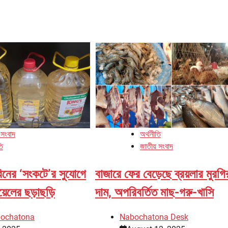
 সংবাদ
অর্থনীতি
তি
জাতীয় সংবাদ
িনের ‘সংকটে’র সুযোগে
বাজারে ফের বেড়েছে ব্রয়লার মুরগি
়েলের ছড়াছড়ি
দাম, অপরিবর্তিত মাছ-গরু-খাসি
bochatona
Nabochatona Desk