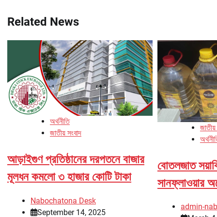
navigation
Related News
অর্থনীতি
জাতীয়
জাতীয় সংবাদ
অর্থনী
আড়াইগুণ প্রতিষ্ঠানের দরপতনে বাজার
বোতলজাত সয়াব
মূলধন কমলো ৩ হাজার কোটি টাকা
সানফ্লাওয়ার অয
Nabochatona Desk
admin-na
September 14, 2025