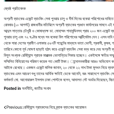
জ্যেষ্ঠ প্রতিবেদক
অগ্রণী ব্যাংকের এজেন্ট ব্যাংকিং সেবা পুনরায় চালু ও দীর্ঘ দিনের বকেয়া পরিশোধের দাবি
রোববার (১০ আগস্ট) রাজধানীর মতিঝিলে অগ্রণী ব্যাংকের প্রধান কার্যালয়ের সামনে এই 
আব্দুস সাত্তার চৌধুরী ও কোষাধ্যক্ষ ডা. মোহাম্মদ শাহাবুদ্দিনসহ প্রায় ২০০ জন এজেন্ট
পুনরায় চালু এবং ৭২ ঘণ্টার মধ্যে সব বকেয়া বিল পরিশোধের আল্টিমেটাম দেন। এসব দাবি
থেকে সারা দেশের গ্রামীণ এলাকায় ৫৬৭টি পয়েন্টের মাধ্যমে ভাতা ভোগী, প্রবাসী, কৃষক
তারিখে কোনো পূর্ব ঘোষণা ছাড়াই হঠাৎ করে এজেন্ট ব্যাংকিং সেবা বন্ধ করে দেয় অগ্রণী
বিপুল সংখ্যক রেমিট্যান্স গ্রাহক মারাত্মক ভোগান্তির শিকার হচ্ছেন। একইসঙ্গে ক্ষতির সম্
সম্মিলিত বিনিয়োগের পরিমাণ কয়েক শত কোটি টাকা। ান্দোলনকারীরা আরও অভিযোগ করেন,
আটকে রেখেছে। একজন এজেন্ট মালিক জানান, ২০ থেকে ২২ লাখ টাকা মূলধন নিয়ে ব্যবসা
ব্যাংকের এমন আচরণ শুধু তাদের আর্থিক ক্ষতিই ডেকে আনেনি, বরং সারাদেশে ব্যাংকিং সেবা
কর্মকর্তা মো. আনোয়ারুল ইসলাম ঢাকা পোস্টকে বলেন, আদালত স্টে অর্ডার দিয়েছেন, বিচ
Posted in
অর্থনীতি
,
জাতীয় সংবাদ
Previous:
রেমিট্যান্স গ্রাহকদের নিয়ে ব্র্যাক ব্যাংকের আয়োজন
Post