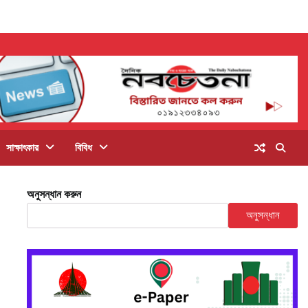
সাক্ষাৎকার
বিবিধ
অনুসন্ধান করুন
অনুসন্ধান