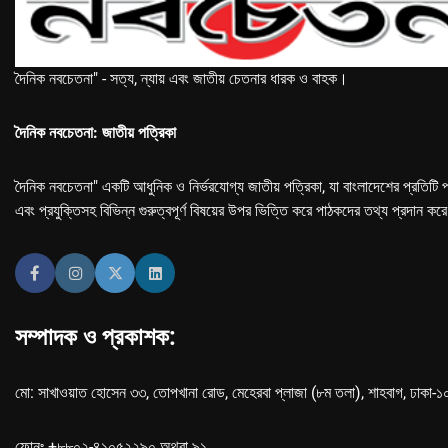
দৈনিক নবচেতনা" - সত্য, ন্যায় এবং জাতীয় চেতনার ধারক ও বাহক।
দৈনিক নবচেতনা: জাতীয় পত্রিকা
দৈনিক নবচেতনা" একটি আধুনিক ও নির্ভরযোগ্য জাতীয় পত্রিকা, যা বাংলাদেশের প্রতিটি প
এবং প্রযুক্তিসহ বিভিন্ন গুরুত্বপূর্ণ বিষয়ের উপর ভিত্তি করে পাঠকদের তথ্য প্রদান কর
সম্পাদক ও প্রকাশক:
মো: সাখাওয়াত হোসেন ৩৩, তোপখানা রোড, মেহেরবা প্লাজা (৮ম তলা), শাহবাগ, ঢাকা-
ফোনঃ +৮৮০২-৪১০৫২২৯০ অথবা ৯১