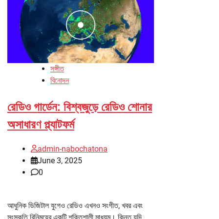
সঙ্গীত
বিনোদন
রেডিও গার্ডেন: বিশ্বজুড়ে রেডিও শোনার
অসাধারণ প্ল্যাটফর্ম
admin-nabochatona
June 3, 2025
0
আধুনিক ডিজিটাল যুগেও রেডিও এখনও সংগীত, খবর এবং
সংস্কৃতি বিনিময়ের একটি শক্তিশালী মাধ্যম। কিন্তু যদি