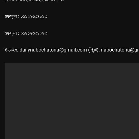
মফস্বল : ০১৯১২৩৩৪০৯৩
মফস্বল : ০১৯১২৩৩৪০৯৩
ই-মেইল: dailynabochatona@gmail.com (প্রিন্ট), nabochatona@g