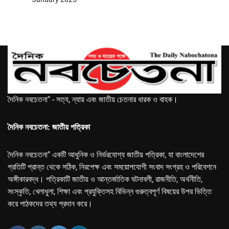
দৈনিক নবচেতনা" - সত্য, ন্যায় এবং জাতীয় চেতনার ধারক ও বাহক।
দৈনিক নবচেতনা: জাতীয় পত্রিকা
দৈনিক নবচেতনা" একটি আধুনিক ও নির্ভরযোগ্য জাতীয় পত্রিকা, যা বাংলাদেশের
প্রতিটি প্রান্ত থেকে সঠিক, নিরপেক্ষ এবং সময়োপযোগী সংবাদ সংগ্রহ ও পরিবেশনে
অঙ্গীকারবদ্ধ। পত্রিকাটি জাতীয় ও আন্তর্জাতিক ঘটনাবলী, রাজনীতি, অর্থনীতি,
সংস্কৃতি, খেলাধুলা, শিক্ষা এবং প্রযুক্তিসহ বিভিন্ন গুরুত্বপূর্ণ বিষয়ের উপর ভিত্তি
করে পাঠকদের তথ্য প্রদান করে।