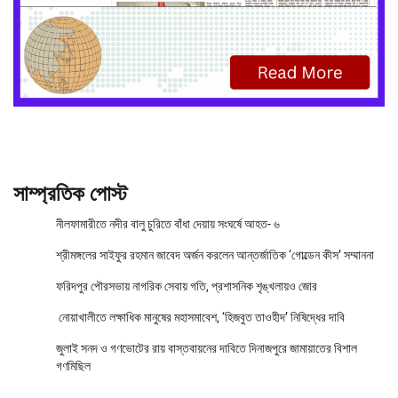
সাম্প্রতিক পোস্ট
নীলফামারীতে নদীর বালু চুরিতে বাঁধা দেয়ায় সংঘর্ষে আহত- ৬
শ্রীমঙ্গলের সাইফুর রহমান জাবেদ অর্জন করলেন আন্তর্জাতিক ‘গোল্ডেন কীস’ সম্মাননা
ফরিদপুর পৌরসভায় নাগরিক সেবায় গতি, প্রশাসনিক শৃঙ্খলায়ও জোর
নোয়াখালীতে লক্ষাধিক মানুষের মহাসমাবেশ, ‘হিজবুত তাওহীদ’ নিষিদ্ধের দাবি
জুলাই সনদ ও গণভোটের রায় বাস্তবায়নের দাবিতে দিনাজপুরে জামায়াতের বিশাল
গণমিছিল