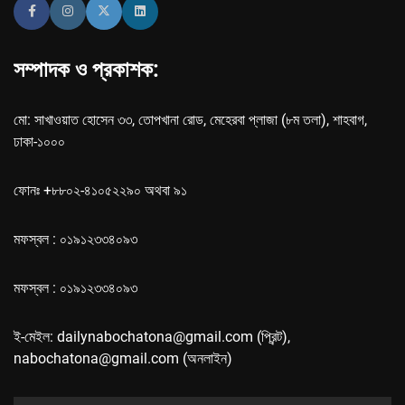
সম্পাদক ও প্রকাশক:
মো: সাখাওয়াত হোসেন ৩৩, তোপখানা রোড, মেহেরবা প্লাজা (৮ম তলা), শাহবাগ,
ঢাকা-১০০০
ফোনঃ +৮৮০২-৪১০৫২২৯০ অথবা ৯১
মফস্বল : ০১৯১২৩৩৪০৯৩
মফস্বল : ০১৯১২৩৩৪০৯৩
ই-মেইল: dailynabochatona@gmail.com (প্রিন্ট),
nabochatona@gmail.com (অনলাইন)