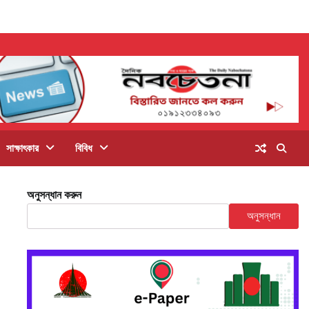
সাক্ষাৎকার
বিবিধ
অনুসন্ধান করুন
অনুসন্ধান