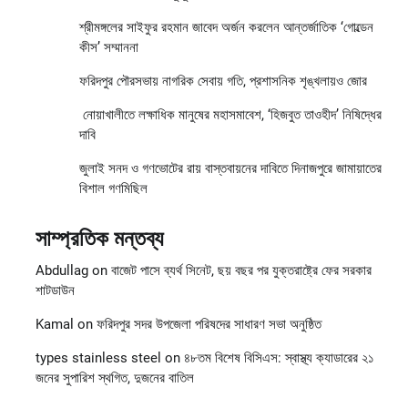
শ্রীমঙ্গলের সাইফুর রহমান জাবেদ অর্জন করলেন আন্তর্জাতিক ‘গোল্ডেন
কীস’ সম্মাননা
ফরিদপুর পৌরসভায় নাগরিক সেবায় গতি, প্রশাসনিক শৃঙ্খলায়ও জোর
নোয়াখালীতে লক্ষাধিক মানুষের মহাসমাবেশ, ‘হিজবুত তাওহীদ’ নিষিদ্ধের
দাবি
জুলাই সনদ ও গণভোটের রায় বাস্তবায়নের দাবিতে দিনাজপুরে জামায়াতের
বিশাল গণমিছিল
সাম্প্রতিক মন্তব্য
Abdullag
on
বাজেট পাসে ব্যর্থ সিনেট, ছয় বছর পর যুক্তরাষ্ট্রে ফের সরকার
শাটডাউন
Kamal
on
ফরিদপুর সদর উপজেলা পরিষদের সাধারণ সভা অনুষ্ঠিত
types stainless steel
on
৪৮তম বিশেষ বিসিএস: স্বাস্থ্য ক্যাডারের ২১
জনের সুপারিশ স্থগিত, দুজনের বাতিল