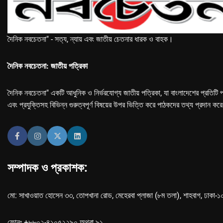
দৈনিক নবচেতনা" - সত্য, ন্যায় এবং জাতীয় চেতনার ধারক ও বাহক।
দৈনিক নবচেতনা: জাতীয় পত্রিকা
দৈনিক নবচেতনা" একটি আধুনিক ও নির্ভরযোগ্য জাতীয় পত্রিকা, যা বাংলাদেশের প্রতিটি প
এবং প্রযুক্তিসহ বিভিন্ন গুরুত্বপূর্ণ বিষয়ের উপর ভিত্তি করে পাঠকদের তথ্য প্রদান কর
সম্পাদক ও প্রকাশক:
মো: সাখাওয়াত হোসেন ৩৩, তোপখানা রোড, মেহেরবা প্লাজা (৮ম তলা), শাহবাগ, ঢাকা-
ফোনঃ +৮৮০২-৪১০৫২২৯০ অথবা ৯১