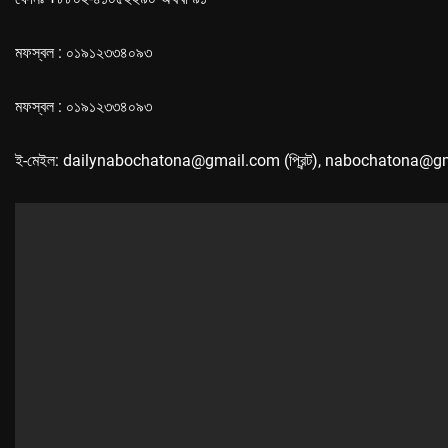
মফস্বল : ০১৯১২৩৩৪০৯৩
মফস্বল : ০১৯১২৩৩৪০৯৩
ই-মেইল: dailynabochatona@gmail.com (প্রিন্ট), nabochatona@g