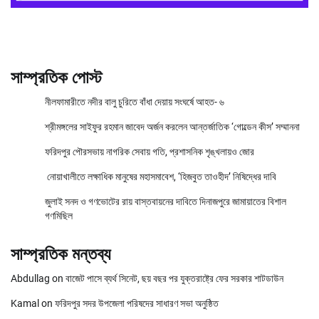
সাম্প্রতিক পোস্ট
নীলফামারীতে নদীর বালু চুরিতে বাঁধা দেয়ায় সংঘর্ষে আহত- ৬
শ্রীমঙ্গলের সাইফুর রহমান জাবেদ অর্জন করলেন আন্তর্জাতিক ‘গোল্ডেন কীস’ সম্মাননা
ফরিদপুর পৌরসভায় নাগরিক সেবায় গতি, প্রশাসনিক শৃঙ্খলায়ও জোর
নোয়াখালীতে লক্ষাধিক মানুষের মহাসমাবেশ, ‘হিজবুত তাওহীদ’ নিষিদ্ধের দাবি
জুলাই সনদ ও গণভোটের রায় বাস্তবায়নের দাবিতে দিনাজপুরে জামায়াতের বিশাল
গণমিছিল
সাম্প্রতিক মন্তব্য
Abdullag
on
বাজেট পাসে ব্যর্থ সিনেট, ছয় বছর পর যুক্তরাষ্ট্রে ফের সরকার শাটডাউন
Kamal
on
ফরিদপুর সদর উপজেলা পরিষদের সাধারণ সভা অনুষ্ঠিত