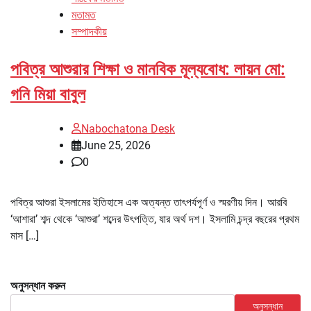
মতামত
সম্পাদকীয়
পবিত্র আশুরার শিক্ষা ও মানবিক মূল্যবোধ: লায়ন মো:
গনি মিয়া বাবুল
Nabochatona Desk
June 25, 2026
0
পবিত্র আশুরা ইসলামের ইতিহাসে এক অত্যন্ত তাৎপর্যপূর্ণ ও স্মরণীয় দিন। আরবি
‘আশারা’ শব্দ থেকে ‘আশুরা’ শব্দের উৎপত্তি, যার অর্থ দশ। ইসলামি চন্দ্র বছরের প্রথম
মাস […]
অনুসন্ধান করুন
অনুসন্ধান