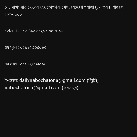
মো: সাখাওয়াত হোসেন ৩৩, তোপখানা রোড, মেহেরবা প্লাজা (৮ম তলা), শাহবাগ,
ঢাকা-১০০০
ফোনঃ +৮৮০২-৪১০৫২২৯০ অথবা ৯১
মফস্বল : ০১৯১২৩৩৪০৯৩
মফস্বল : ০১৯১২৩৩৪০৯৩
ই-মেইল: dailynabochatona@gmail.com (প্রিন্ট),
nabochatona@gmail.com (অনলাইন)