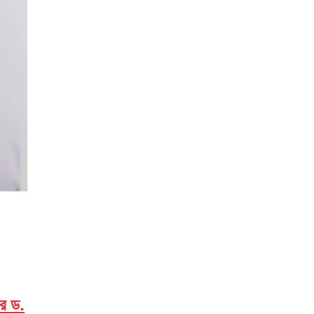
সর ড.