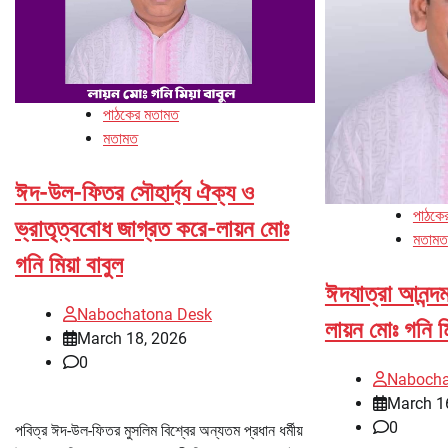
পাঠকের মতামত
মতামত
ঈদ-উল-ফিতর সৌহার্দ্য ঐক্য ও
পাঠকে
ভ্রাতৃত্ববোধ জাগ্রত করে-লায়ন মোঃ
মতামত
গনি মিয়া বাবুল
ঈদযাত্রা আনন্দ
Nabochatona Desk
লায়ন মোঃ গনি মি
March 18, 2026
0
Nabocha
March 1
0
পবিত্র ঈদ-উল-ফিতর মুসলিম বিশ্বের অন্যতম প্রধান ধর্মীয়