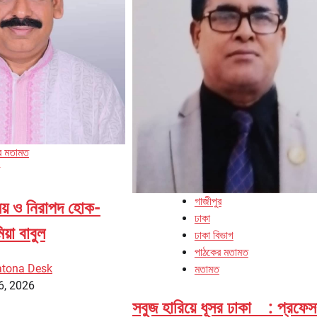
র মতামত
গাজীপুর
ময় ও নিরাপদ হোক-
ঢাকা
য়া বাবুল
ঢাকা বিভাগ
পাঠকের মতামত
tona Desk
মতামত
6, 2026
সবুজ হারিয়ে ধূসর ঢাকা : প্রফে