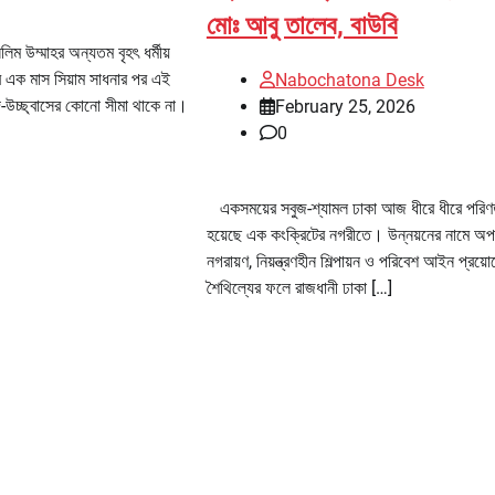
মোঃ আবু তালেব, বাউবি
ম উম্মাহর অন্যতম বৃহৎ ধর্মীয়
 এক মাস সিয়াম সাধনার পর এই
Nabochatona Desk
দ-উচ্ছ্বাসের কোনো সীমা থাকে না।
February 25, 2026
0
একসময়ের সবুজ-শ্যামল ঢাকা আজ ধীরে ধীরে পরি
হয়েছে এক কংক্রিটের নগরীতে। উন্নয়নের নামে অপর
নগরায়ণ, নিয়ন্ত্রণহীন শিল্পায়ন ও পরিবেশ আইন প্রয়ো
শৈথিল্যের ফলে রাজধানী ঢাকা […]