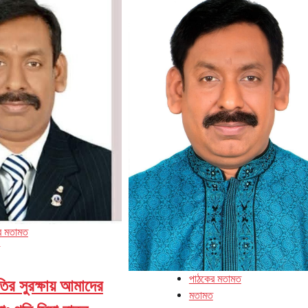
র মতামত
পাঠকের মতামত
তির সুরক্ষায় আমাদের
মতামত