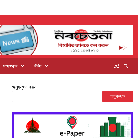
সাক্ষাৎকার
বিবিধ
অনুসন্ধান করুন
অনুসন্ধান