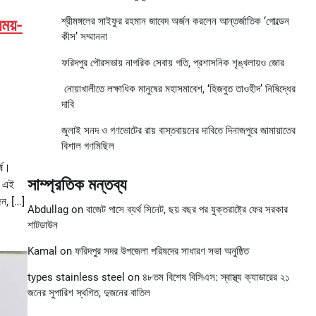
শ্রীমঙ্গলের সাইফুর রহমান জাবেদ অর্জন করলেন আন্তর্জাতিক ‘গোল্ডেন
ময়-
কীস’ সম্মাননা
ফরিদপুর পৌরসভায় নাগরিক সেবায় গতি, প্রশাসনিক শৃঙ্খলায়ও জোর
নোয়াখালীতে লক্ষাধিক মানুষের মহাসমাবেশ, ‘হিজবুত তাওহীদ’ নিষিদ্ধের
দাবি
জুলাই সনদ ও গণভোটের রায় বাস্তবায়নের দাবিতে দিনাজপুরে জামায়াতের
বিশাল গণমিছিল
্ষ।
সাম্প্রতিক মন্তব্য
। এই
জন, […]
Abdullag
on
বাজেট পাসে ব্যর্থ সিনেট, ছয় বছর পর যুক্তরাষ্ট্রে ফের সরকার
শাটডাউন
Kamal
on
ফরিদপুর সদর উপজেলা পরিষদের সাধারণ সভা অনুষ্ঠিত
types stainless steel
on
৪৮তম বিশেষ বিসিএস: স্বাস্থ্য ক্যাডারের ২১
জনের সুপারিশ স্থগিত, দুজনের বাতিল