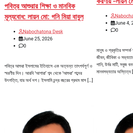
করণীয় -লায়ন মো
পবিত্র আশুরার শিক্ষা ও মানবিক
মূল্যবোধ: লায়ন মো: গনি মিয়া বাবুল
Nabocha
June 4, 
0
Nabochatona Desk
June 25, 2026
0
মানুষ ও প্রকৃতির সম্পর্
জীবন, জীবিকা ও সভ্যতার 
পানি, উর্বর মাটি, সবুজ বন
পবিত্র আশুরা ইসলামের ইতিহাসে এক অত্যন্ত তাৎপর্যপূর্ণ ও
মানবসভ্যতার অস্তিত্ব 
স্মরণীয় দিন। আরবি ‘আশারা’ শব্দ থেকে ‘আশুরা’ শব্দের
উৎপত্তি, যার অর্থ দশ। ইসলামি চন্দ্র বছরের প্রথম মাস […]