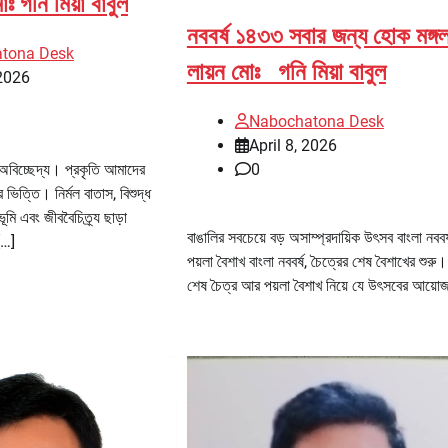
ঃ গনি মিয়া বাবুল
নববর্ষ ১৪৩৩ সবার জন্য হোক মঙ্গল
tona Desk
লায়ন মোঃ গনি মিয়া বাবুল
2026
Nabochatona Desk
April 8, 2026
0
ক অবিচ্ছেদ্য। প্রকৃতি আমাদের
ভিত্তি। নির্মল বাতাস, বিশুদ্ধ
ভূমি এবং জীববৈচিত্র্য ছাড়া
বাঙালির সবচেয়ে বড় অসাম্প্রদায়িক উৎসব বাংলা নববর
[…]
পয়লা বৈশাখ বাংলা নববর্ষ, চৈত্রের শেষ বৈশাখের শুরু
শেষ চৈত্র আর পয়লা বৈশাখ নিয়ে যে উৎসবের আয়ো