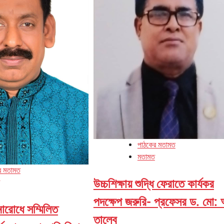
পাঠকের মতামত
মতামত
র মতামত
উচ্চশিক্ষায় শুদ্ধি ফেরাতে কার্যকর
পদক্ষেপ জরুরি- প্রফেসর ড. মো: 
টনারোধে সম্মিলিত
তালেব