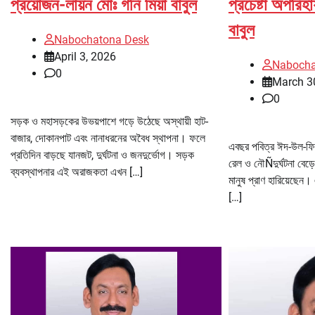
প্রয়োজন-লায়ন মোঃ গনি মিয়া বাবুল
প্রচেষ্টা অপরিহা
বাবুল
Nabochatona Desk
April 3, 2026
Nabocha
0
March 3
0
সড়ক ও মহাসড়কের উভয়পাশে গড়ে উঠেছে অস্থায়ী হাট-
বাজার, দোকানপাট এবং নানাধরনের অবৈধ স্থাপনা। ফলে
এবছর পবিত্র ঈদ-উল-ফ
প্রতিদিন বাড়ছে যানজট, দুর্ঘটনা ও জনদুর্ভোগ। সড়ক
রেল ও নৌÑদুর্ঘটনা বেড়
ব্যবস্থাপনার এই অরাজকতা এখন […]
মানুষ প্রাণ হারিয়েছেন
[…]