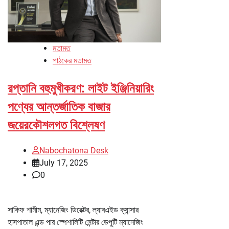
মতামত
পাঠকের মতামত
রপ্তানি বহুমুখীকরণ: লাইট ইঞ্জিনিয়ারিং
পণ্যের আন্তর্জাতিক বাজার
জয়েরকৌশলগত বিশ্লেষণ
Nabochatona Desk
July 17, 2025
0
সাকিফ শামীম, ম্যানেজিং ডিরেক্টর, ল্যাবএইড ক্যান্সার
হাসপাতাল এন্ড পার স্পেশালিটি সেন্টার ডেপুটি ম্যানেজিং