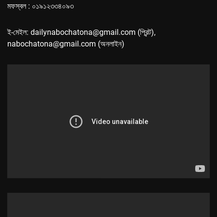
মফস্বল : ০১৯১২৩৩৪০৯৩
ই-মেইল: dailynabochatona@gmail.com (প্রিন্ট),
nabochatona@gmail.com (অনলাইন)