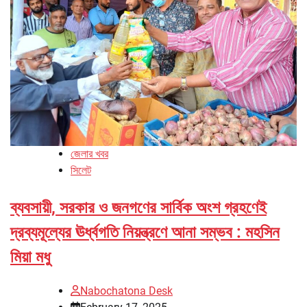
জেলার খবর
সিলেট
ব্যবসায়ী, সরকার ও জনগণের সার্বিক অংশ গ্রহণেই
দ্রব্যমূল্যের ঊর্ধ্বগতি নিয়ন্ত্রণে আনা সম্ভব : মহসিন
মিয়া মধু
Nabochatona Desk