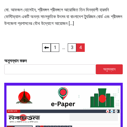
মো. আফজল হোসেইন, শ্রীমঙ্গল শ্রীমঙ্গলে আয়োজিত তিন দিনব্যাপী হারমনি
ফেস্টিভ্যাল একটি অনন্য সাংস্কৃতিক উৎসব যা বাংলাদেশ ট্যুরিজম বোর্ড এবং শ্রীমঙ্গল
উপজেলা প্রশাসনের যৌথ উদ্যোগে আয়োজন […]
Posts
1
…
3
4
pagination
অনুসন্ধান করুন
অনুসন্ধান