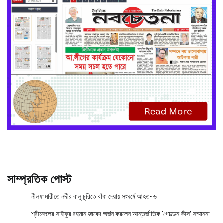
সাম্প্রতিক পোস্ট
নীলফামারীতে নদীর বালু চুরিতে বাঁধা দেয়ায় সংঘর্ষে আহত- ৬
শ্রীমঙ্গলের সাইফুর রহমান জাবেদ অর্জন করলেন আন্তর্জাতিক ‘গোল্ডেন কীস’ সম্মাননা