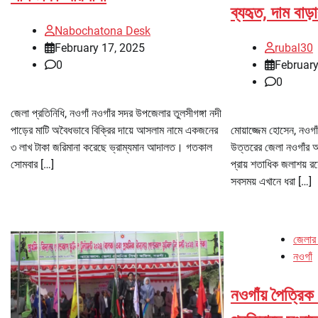
ব্যহৃত, দাম বাড়
Nabochatona Desk
February 17, 2025
rubal30
0
February
0
জেলা প্রতিনিধি, নওগাঁ নওগাঁর সদর উপজেলার তুলসীগঙ্গা নদী
পাড়ের মাটি অবৈধভাবে বিক্রির দায়ে আসলাম নামে একজনের
মোয়াজ্জেম হোসেন, নওগাঁ
৩ লাখ টাকা জরিমানা করেছে ভ্রাম্যমান আদালত। গতকাল
উত্তরের জেলা নওগাঁর
সোমবার […]
প্রায় শতাধিক জলাশয় র
সবসময় এখানে ধরা […]
জেলার
নওগাঁ
নওগাঁয় পৈত্রিক