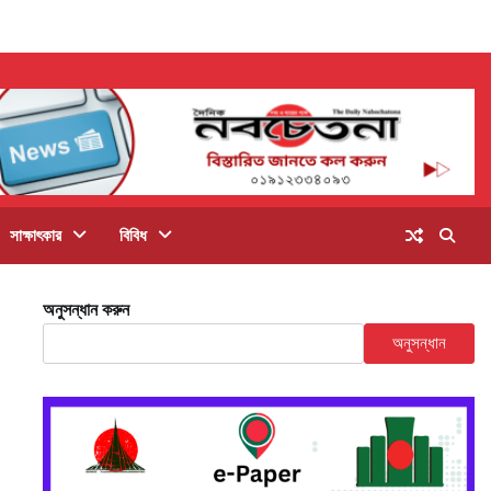
সাক্ষাৎকার
বিবিধ
অনুসন্ধান করুন
অনুসন্ধান