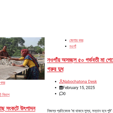
জেলার খবর
নওগাঁ
নওগাঁয় অসচ্ছল ৫০ গর্ভবতী মা পে
গরুর দুধ
Nabochatona Desk
 খবর
February 15, 2025
0
ী বিভাগ
মাছ সংকটে উৎপাদন
নিজস্ব প্রতিবেদক ‘মা থাকবে সুস্থ, সন্তান হবে পুষ্ট