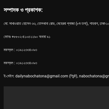
সম্পাদক ও প্রকাশক:
মো: সাখাওয়াত হোসেন ৩৩, তোপখানা রোড, মেহেরবা প্লাজা (৮ম তলা), শাহবাগ, ঢাকা-
ফোনঃ +৮৮০২-৪১০৫২২৯০ অথবা ৯১
মফস্বল : ০১৯১২৩৩৪০৯৩
মফস্বল : ০১৯১২৩৩৪০৯৩
ই-মেইল: dailynabochatona@gmail.com (প্রিন্ট), nabochatona@g