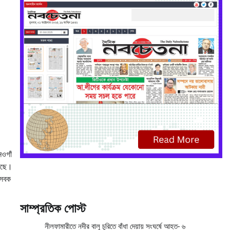
নওগাঁ
়েছে।
সেবক
সাম্প্রতিক পোস্ট
নীলফামারীতে নদীর বালু চুরিতে বাঁধা দেয়ায় সংঘর্ষে আহত- ৬