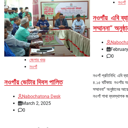
নওগাঁ
নওগাঁয় এবি ব্য
সম্মাননা” অনুষ্ঠা
Nabocha
February
0
জেলার খবর
নওগাঁ
নওগাঁ প্রতিনিধি: এবি 
নওগাঁয় ভোটার দিবস পালিত
৪.১৫ ঘটিকায় নওগাঁয় অ
সম্মাননা” অনুষ্ঠানের আ
নওগাঁ শাখা ব্যবস্থাপক 
Nabochatona Desk
March 2, 2025
0