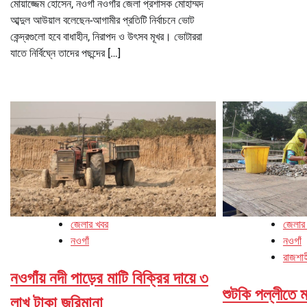
মোয়াজ্জেম হোসেন, নওগাঁ নওগাঁর জেলা প্রশাসক মোহাম্মদ
আব্দুল আউয়াল বলেছেন-আগামীর প্রতিটি নির্বাচনে ভোট
কেন্দ্রগুলো হবে বাধাহীন, নিরাপদ ও উৎসব মূখর। ভোটাররা
যাতে নির্বিঘ্নে তাদের পছন্দের […]
জেলার খবর
জেলার
নওগাঁ
নওগাঁ
রাজশাহ
নওগাঁয় নদী পাড়ের মাটি বিক্রির দায়ে ৩
শুটকি পল্লীতে 
লাখ টাকা জরিমানা