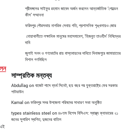
শ্রীমঙ্গলের সাইফুর রহমান জাবেদ অর্জন করলেন আন্তর্জাতিক ‘গোল্ডেন
কীস’ সম্মাননা
ফরিদপুর পৌরসভায় নাগরিক সেবায় গতি, প্রশাসনিক শৃঙ্খলায়ও জোর
নোয়াখালীতে লক্ষাধিক মানুষের মহাসমাবেশ, ‘হিজবুত তাওহীদ’ নিষিদ্ধের
দাবি
জুলাই সনদ ও গণভোটের রায় বাস্তবায়নের দাবিতে দিনাজপুরে জামায়াতের
বিশাল গণমিছিল
লেন
সাম্প্রতিক মন্তব্য
Abdullag
on
বাজেট পাসে ব্যর্থ সিনেট, ছয় বছর পর যুক্তরাষ্ট্রে ফের সরকার
শাটডাউন
Kamal
on
ফরিদপুর সদর উপজেলা পরিষদের সাধারণ সভা অনুষ্ঠিত
types stainless steel
on
৪৮তম বিশেষ বিসিএস: স্বাস্থ্য ক্যাডারের ২১
জনের সুপারিশ স্থগিত, দুজনের বাতিল
’ এই