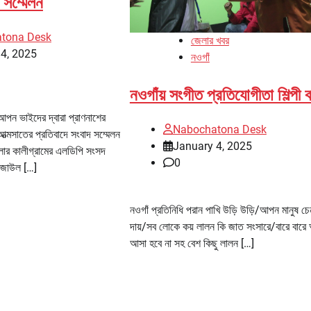
 সম্মেলন
tona Desk
জেলার খবর
4, 2025
নওগাঁ
নওগাঁয় সংগীত প্রতিযোগীতা শিল্পী 
 আপন ভাইদের দ্বারা প্রাণনাশের
Nabochatona Desk
আত্মসাতের প্রতিবাদে সংবাদ সম্মেলন
January 4, 2025
ার কালীগ্রামের এলডিপি সংসদ
0
 রেজাউল […]
নওগাঁ প্রতিনিধি পরান পাখি উড়ি উড়ি/আপন মানুষ চে
দায়/সব লোকে কয় লালন কি জাত সংসারে/বারে বারে
আসা হবে না সহ বেশ কিছু লালন […]