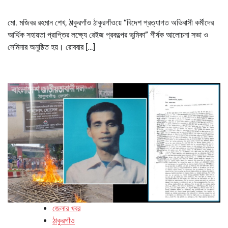
মো. মজিবর রহমান শেখ, ঠাকুরগাঁও ঠাকুরগাঁওয়ে “বিদেশ প্রত্যাগত অভিবাসী কর্মীদের
আর্থিক সহায়তা প্রাপ্তির লক্ষ্যে রেইজ প্রকল্পের ভুমিকা” শীর্ষক আলোচনা সভা ও
সেমিনার অনুষ্ঠিত হয়। রোববার […]
জেলার খবর
ঠাকুরগাঁও