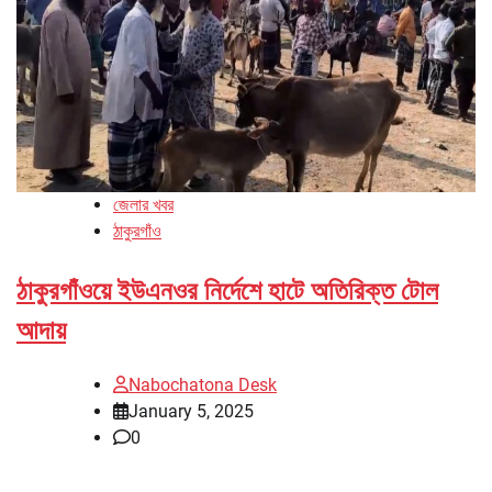
জেলার খবর
ঠাকুরগাঁও
ঠাকুরগাঁওয়ে ইউএনওর নির্দেশে হাটে অতিরিক্ত টোল
আদায়
Nabochatona Desk
January 5, 2025
0