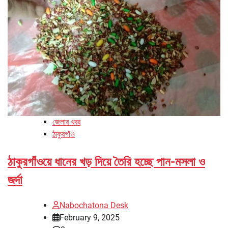
জেলার খবর
ঠাকুরগাঁও
ঠাকুরগাঁওয়ে ধানের খড় দিয়ে তৈরি হচ্ছে পান-মসলা ও
জর্দা
Nabochatona Desk
February 9, 2025