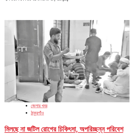
জেলার খবর
ঠাকুরগাঁও
মিলছে না জটিল রোগের চিকিৎসা, অপরিচ্ছন্ন পরিবেশ