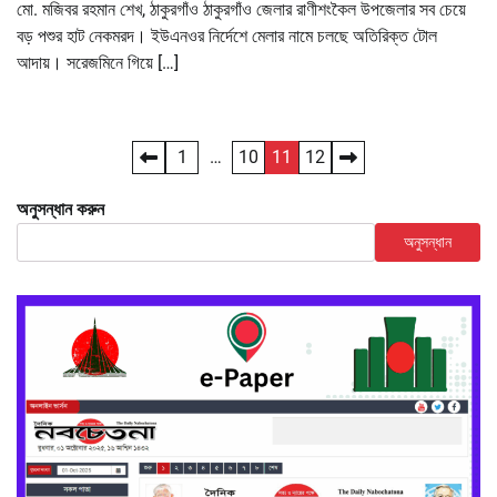
মো. মজিবর রহমান শেখ, ঠাকুরগাঁও ঠাকুরগাঁও জেলার রাণীশংকৈল উপজেলার সব চেয়ে
বড় পশুর হাট নেকমরদ। ইউএনওর নির্দেশে মেলার নামে চলছে অতিরিক্ত টোল
আদায়। সরেজমিনে গিয়ে […]
Posts
1
…
10
11
12
pagination
অনুসন্ধান করুন
অনুসন্ধান