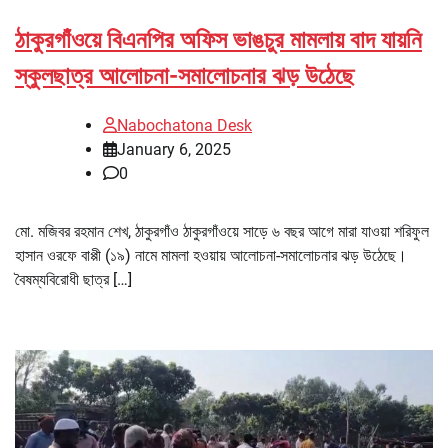
ঠাকুরগাঁওয়ে বিএনপির অফিস ভাঙচুর মামলায় বাদ যায়নি
স্কুলছাত্র আলোচনা-সমালোচনার ঝড় উঠেছে
Nabochatona Desk
January 6, 2025
0
মো. মজিবর রহমান শেখ, ঠাকুরগাঁও ঠাকুরগাঁওয়ে সাড়ে ৬ বছর আগে মারা যাওয়া শরিফুল
হাসান ওরফে বাপ্পী (১৯) নামে মামলা হওয়ায় আলোচনা-সমালোচনার ঝড় উঠেছে।
বৈষম্যবিরোধী ছাত্র […]