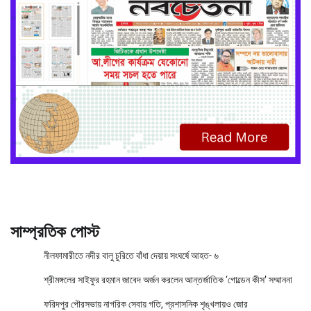
সাম্প্রতিক পোস্ট
নীলফামারীতে নদীর বালু চুরিতে বাঁধা দেয়ায় সংঘর্ষে আহত- ৬
শ্রীমঙ্গলের সাইফুর রহমান জাবেদ অর্জন করলেন আন্তর্জাতিক ‘গোল্ডেন কীস’ সম্মাননা
ফরিদপুর পৌরসভায় নাগরিক সেবায় গতি, প্রশাসনিক শৃঙ্খলায়ও জোর