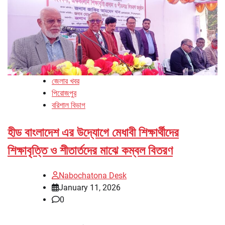
জেলার খবর
পিরোজপুর
বরিশাল বিভাগ
হীড বাংলাদেশ এর উদ্যোগে মেধাবী শিক্ষার্থীদের
শিক্ষাবৃত্তি ও শীতার্তদের মাঝে কম্বল বিতরণ
Nabochatona Desk
January 11, 2026
0