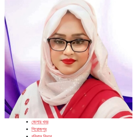
জেলার খবর
পিরোজপুর
বরিশাল বিভাগ