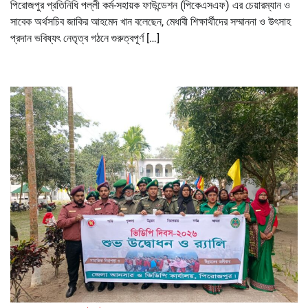
পিরোজপুর প্রতিনিধি পল্লী কর্ম-সহায়ক ফাউন্ডেশন (পিকেএসএফ) এর চেয়ারম্যান ও
সাবেক অর্থসচিব জাকির আহমেদ খান বলেছেন, মেধাবী শিক্ষার্থীদের সম্মাননা ও উৎসাহ
প্রদান ভবিষ্যৎ নেতৃত্ব গঠনে গুরুত্বপূর্ণ […]