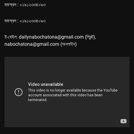
মফস্বল : ০১৯১২৩৩৪০৯৩
মফস্বল : ০১৯১২৩৩৪০৯৩
ই-মেইল: dailynabochatona@gmail.com (প্রিন্ট),
nabochatona@gmail.com (অনলাইন)