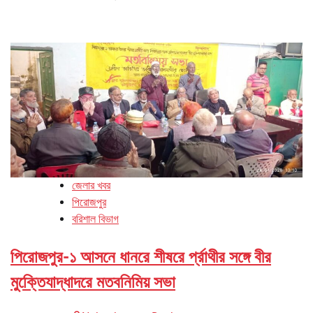
জেলার খবর
পিরোজপুর
বরিশাল বিভাগ
পিরোজপুর-১ আসনে ধানরে শীষরে র্প্রাথীর সঙ্গে বীর
মুক্তেিযাদ্ধাদরে মতবনিমিয় সভা