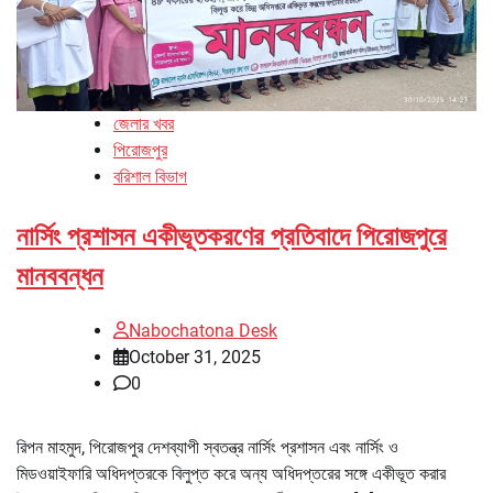
জেলার খবর
পিরোজপুর
বরিশাল বিভাগ
নার্সিং প্রশাসন একীভূতকরণের প্রতিবাদে পিরোজপুরে
মানববন্ধন
Nabochatona Desk
October 31, 2025
0
রিপন মাহমুদ, পিরোজপুর দেশব্যাপী স্বতন্ত্র নার্সিং প্রশাসন এবং নার্সিং ও
মিডওয়াইফারি অধিদপ্তরকে বিলুপ্ত করে অন্য অধিদপ্তরের সঙ্গে একীভূত করার