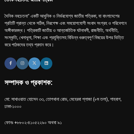
দৈনিক নবচেতনা" একটি আধুনিক ও নির্ভরযোগ্য জাতীয় পত্রিকা, যা বাংলাদেশের
প্রতিটি প্রান্ত থেকে সঠিক, নিরপেক্ষ এবং সময়োপযোগী সংবাদ সংগ্রহ ও পরিবেশনে
অঙ্গীকারবদ্ধ। পত্রিকাটি জাতীয় ও আন্তর্জাতিক ঘটনাবলী, রাজনীতি, অর্থনীতি,
সংস্কৃতি, খেলাধুলা, শিক্ষা এবং প্রযুক্তিসহ বিভিন্ন গুরুত্বপূর্ণ বিষয়ের উপর ভিত্তি
করে পাঠকদের তথ্য প্রদান করে।
সম্পাদক ও প্রকাশক:
মো: সাখাওয়াত হোসেন ৩৩, তোপখানা রোড, মেহেরবা প্লাজা (৮ম তলা), শাহবাগ,
ঢাকা-১০০০
ফোনঃ +৮৮০২-৪১০৫২২৯০ অথবা ৯১