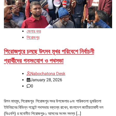
জেলার খবর
পিরোজপুর
পিরোজপুরে চলছে উৎসব মূখর পরিবেশে নির্বাচনী
প্রার্থীদের গনসংযোগ ও পথসভা
Nabochatona Desk
January 28, 2026
0
রিপন মাহমুদ, পিরোজপুর পিরোজপুর সদর উপজেলার ৬নং শারিকতলা ডুমরিতলা
ইউনিয়নের বিভিন্ন পয়েন্টে পথসভায় বক্তব্য রাখেন, বাংলাদেশ জাতীয়তাবাদী দল
(বিএনপি) র মনোনীত পিরোজপুর-১ আসনের সংসদ সদস্য […]