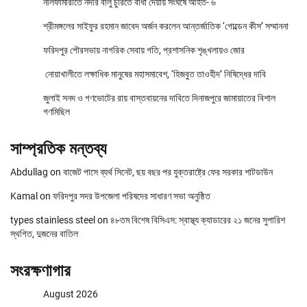
নীলফামারীতে নদীর বালু চুরিতে বাঁধা দেয়ায় সংঘর্ষে আহত- ৬
শ্রীমঙ্গলের সাইফুর রহমান জাবেদ অর্জন করলেন আন্তর্জাতিক ‘গোল্ডেন কীস’ সম্মাননা
ফরিদপুর পৌরসভায় নাগরিক সেবায় গতি, প্রশাসনিক শৃঙ্খলায়ও জোর
নোয়াখালীতে লক্ষাধিক মানুষের মহাসমাবেশ, ‘হিজবুত তাওহীদ’ নিষিদ্ধের দাবি
জুলাই সনদ ও গণভোটের রায় বাস্তবায়নের দাবিতে দিনাজপুরে জামায়াতের বিশাল
গণমিছিল
সাম্প্রতিক মন্তব্য
Abdullag
on
বাজেট পাসে ব্যর্থ সিনেট, ছয় বছর পর যুক্তরাষ্ট্রে ফের সরকার শাটডাউন
Kamal
on
ফরিদপুর সদর উপজেলা পরিষদের সাধারণ সভা অনুষ্ঠিত
types stainless steel
on
৪৮তম বিশেষ বিসিএস: স্বাস্থ্য ক্যাডারের ২১ জনের সুপারিশ
স্থগিত, দুজনের বাতিল
সংরক্ষণাগার
August 2026