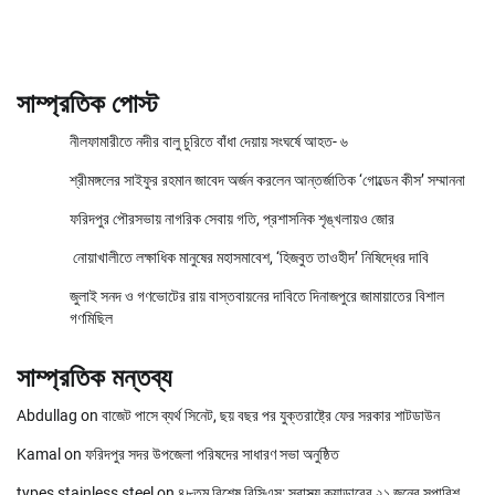
সাম্প্রতিক পোস্ট
নীলফামারীতে নদীর বালু চুরিতে বাঁধা দেয়ায় সংঘর্ষে আহত- ৬
শ্রীমঙ্গলের সাইফুর রহমান জাবেদ অর্জন করলেন আন্তর্জাতিক ‘গোল্ডেন কীস’ সম্মাননা
ফরিদপুর পৌরসভায় নাগরিক সেবায় গতি, প্রশাসনিক শৃঙ্খলায়ও জোর
নোয়াখালীতে লক্ষাধিক মানুষের মহাসমাবেশ, ‘হিজবুত তাওহীদ’ নিষিদ্ধের দাবি
জুলাই সনদ ও গণভোটের রায় বাস্তবায়নের দাবিতে দিনাজপুরে জামায়াতের বিশাল
গণমিছিল
সাম্প্রতিক মন্তব্য
Abdullag
on
বাজেট পাসে ব্যর্থ সিনেট, ছয় বছর পর যুক্তরাষ্ট্রে ফের সরকার শাটডাউন
Kamal
on
ফরিদপুর সদর উপজেলা পরিষদের সাধারণ সভা অনুষ্ঠিত
types stainless steel
on
৪৮তম বিশেষ বিসিএস: স্বাস্থ্য ক্যাডারের ২১ জনের সুপারিশ