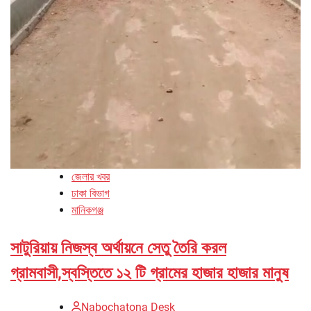
জেলার খবর
ঢাকা বিভাগ
মানিকগঞ্জ
সাটুরিয়ায় নিজস্ব অর্থায়নে সেতু তৈরি করল
গ্রামবাসী,স্বস্তিতে ১২ টি গ্রামের হাজার হাজার মানুষ
Nabochatona Desk