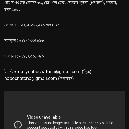
মো: সাখাওয়াত হোসেন ৩৩, তোপখানা রোড, মেহেরবা প্লাজা (৮ম তলা), শাহবাগ,
ঢাকা-১০০০
ফোনঃ +৮৮০২-৪১০৫২২৯০ অথবা ৯১
মফস্বল : ০১৯১২৩৩৪০৯৩
মফস্বল : ০১৯১২৩৩৪০৯৩
ই-মেইল: dailynabochatona@gmail.com (প্রিন্ট),
nabochatona@gmail.com (অনলাইন)