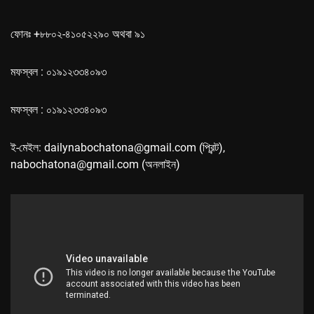
ফোনঃ +৮৮০২-৪১০৫২২৯০ অথবা ৯১
মফস্বল : ০১৯১২৩৩৪০৯৩
মফস্বল : ০১৯১২৩৩৪০৯৩
ই-মেইল: dailynabochatona@gmail.com (প্রিন্ট),
nabochatona@gmail.com (অনলাইন)