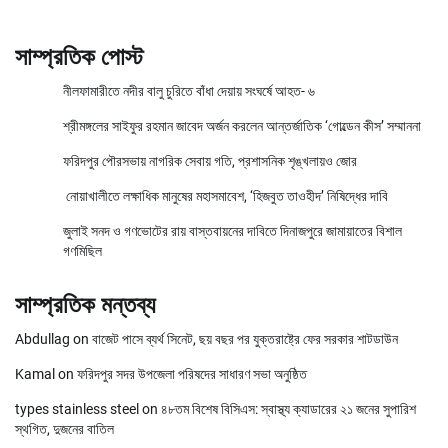
সাম্প্রতিক পোস্ট
নীলফামারীতে নদীর বালু চুরিতে বাঁধা দেয়ায় সংঘর্ষে আহত- ৬
শ্রীমঙ্গলের সাইফুর রহমান জাবেদ অর্জন করলেন আন্তর্জাতিক ‘গোল্ডেন কীস’ সম্মাননা
ফরিদপুর পৌরসভায় নাগরিক সেবায় গতি, প্রশাসনিক শৃঙ্খলায়ও জোর
নোয়াখালীতে লক্ষাধিক মানুষের মহাসমাবেশ, ‘হিজবুত তাওহীদ’ নিষিদ্ধের দাবি
জুলাই সনদ ও গণভোটের রায় বাস্তবায়নের দাবিতে দিনাজপুরে জামায়াতের বিশাল
গণমিছিল
সাম্প্রতিক মন্তব্য
Abdullag
on
বাজেট পাসে ব্যর্থ সিনেট, ছয় বছর পর যুক্তরাষ্ট্রে ফের সরকার শাটডাউন
Kamal
on
ফরিদপুর সদর উপজেলা পরিষদের সাধারণ সভা অনুষ্ঠিত
types stainless steel
on
৪৮তম বিশেষ বিসিএস: স্বাস্থ্য ক্যাডারের ২১ জনের সুপারিশ
স্থগিত, দুজনের বাতিল