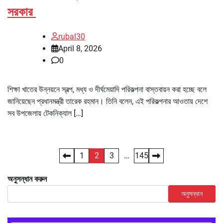
সরকার
rubal30
April 8, 2026
0
শিক্ষা খাতের উন্নয়নে স্বল্প, মধ্য ও দীর্ঘমেয়াদি পরিকল্পনা বাস্তবায়ন করা হচ্ছে বলে
জানিয়েছেন প্রধানমন্ত্রী তারেক রহমান। তিনি বলেন, এই পরিকল্পনার আওতায় দেশে
সব উপজেলায় টেকনিক্যাল […]
Posts
1
2
3
…
145
pagination
অনুসন্ধান করুন
অনুসন্ধান