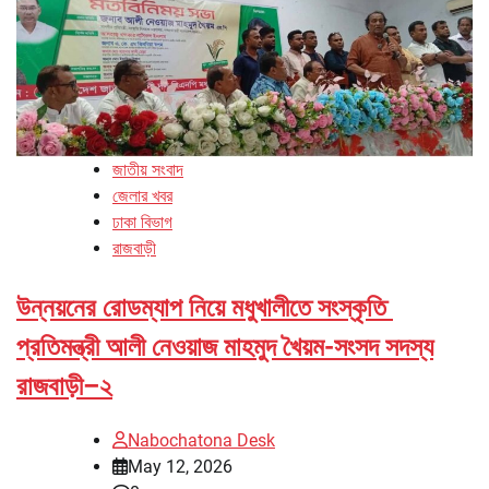
জাতীয় সংবাদ
জেলার খবর
ঢাকা বিভাগ
রাজবাড়ী
উন্নয়নের রোডম্যাপ নিয়ে মধুখালীতে সংস্কৃতি
প্রতিমন্ত্রী আলী নেওয়াজ মাহমুদ খৈয়ম-সংসদ সদস্য
রাজবাড়ী–২
Nabochatona Desk
May 12, 2026