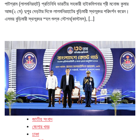
পাটগ্রাম (লালমনিরহাট) প্রতিনিধি ভারতীয় সহকারী হাইকমিশনার শ্রী মনোজ কুমার
আজ(২ মে) দুপুর দেড়টার দিকে লালমনিরহাটের বুড়িমারী স্থলবন্দর পরিদর্শন করেন।
এসময় বুড়িমারী স্থলবন্দর স্হল শুল্ক স্টেশন(কাস্টমস), […]
জাতীয় সংবাদ
জেলার খবর
ঢাকা