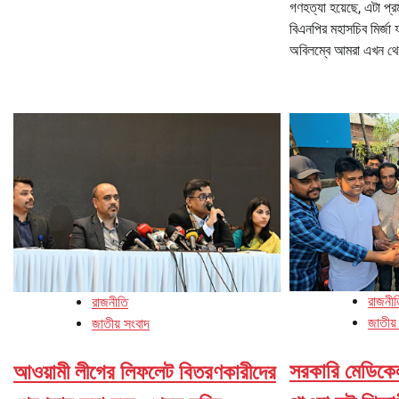
গণহত্যা হয়েছে, এটা প্
বিএনপির মহাসচিব মির্জ
অবিলম্বে আমরা এখন থ
রাজনী
রাজনীতি
জাতীয়
জাতীয় সংবাদ
সরকারি মেডিকে
আওয়ামী লীগের লিফলেট বিতরণকারীদের