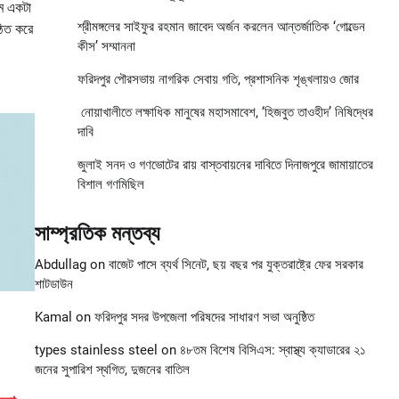
মে একটা
শ্রীমঙ্গলের সাইফুর রহমান জাবেদ অর্জন করলেন আন্তর্জাতিক ‘গোল্ডেন
ঠিত করে
কীস’ সম্মাননা
ফরিদপুর পৌরসভায় নাগরিক সেবায় গতি, প্রশাসনিক শৃঙ্খলায়ও জোর
নোয়াখালীতে লক্ষাধিক মানুষের মহাসমাবেশ, ‘হিজবুত তাওহীদ’ নিষিদ্ধের
দাবি
জুলাই সনদ ও গণভোটের রায় বাস্তবায়নের দাবিতে দিনাজপুরে জামায়াতের
বিশাল গণমিছিল
সাম্প্রতিক মন্তব্য
Abdullag
on
বাজেট পাসে ব্যর্থ সিনেট, ছয় বছর পর যুক্তরাষ্ট্রে ফের সরকার
শাটডাউন
Kamal
on
ফরিদপুর সদর উপজেলা পরিষদের সাধারণ সভা অনুষ্ঠিত
types stainless steel
on
৪৮তম বিশেষ বিসিএস: স্বাস্থ্য ক্যাডারের ২১
জনের সুপারিশ স্থগিত, দুজনের বাতিল