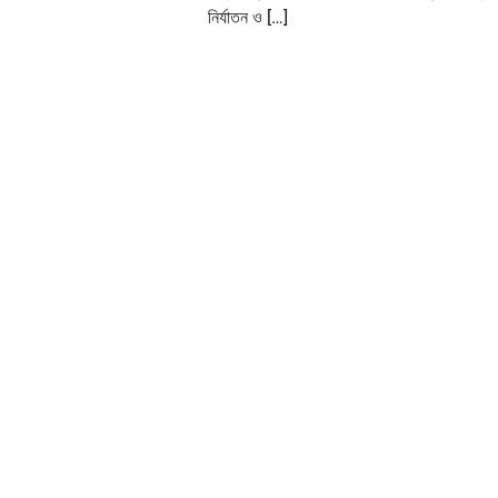
নির্যাতন ও […]