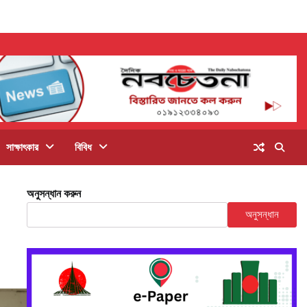
সাক্ষাৎকার
বিবিধ
অনুসন্ধান করুন
অনুসন্ধান