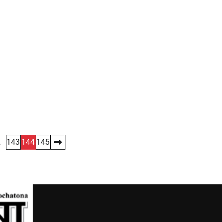
…
143
144
145