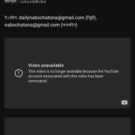
মফস্বল : ০১৯১২৩৩৪০৯৩
ই-মেইল: dailynabochatona@gmail.com (প্রিন্ট),
nabochatona@gmail.com (অনলাইন)