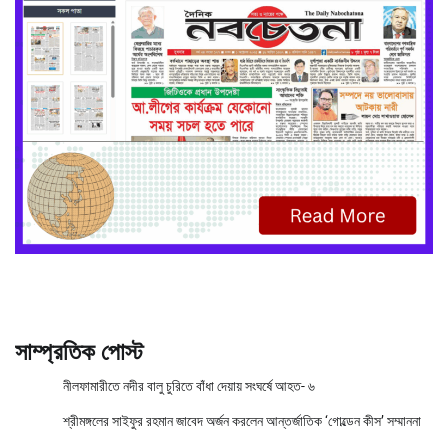
সাম্প্রতিক পোস্ট
নীলফামারীতে নদীর বালু চুরিতে বাঁধা দেয়ায় সংঘর্ষে আহত- ৬
শ্রীমঙ্গলের সাইফুর রহমান জাবেদ অর্জন করলেন আন্তর্জাতিক ‘গোল্ডেন কীস’ সম্মাননা