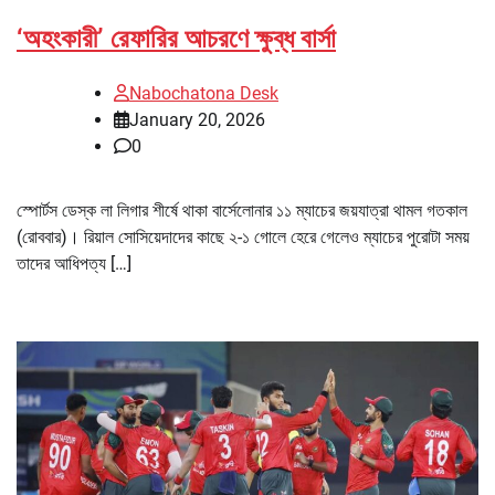
‘অহংকারী’ রেফারির আচরণে ক্ষুব্ধ বার্সা
Nabochatona Desk
January 20, 2026
0
স্পোর্টস ডেস্ক লা লিগার শীর্ষে থাকা বার্সেলোনার ১১ ম্যাচের জয়যাত্রা থামল গতকাল
(রোববার)। রিয়াল সোসিয়েদাদের কাছে ২-১ গোলে হেরে গেলেও ম্যাচের পুরোটা সময়
তাদের আধিপত্য […]