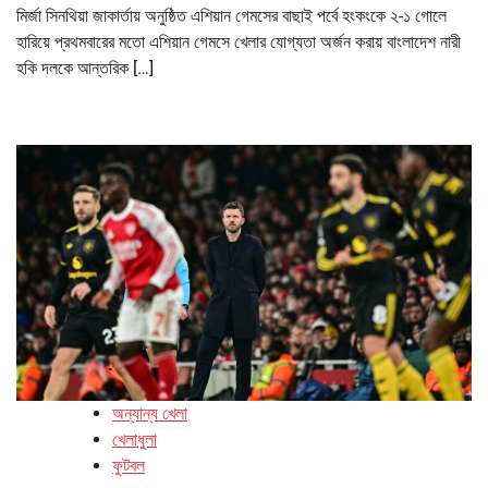
মির্জা সিনথিয়া জাকার্তায় অনুষ্ঠিত এশিয়ান গেমসের বাছাই পর্বে হংকংকে ২-১ গোলে
হারিয়ে প্রথমবারের মতো এশিয়ান গেমসে খেলার যোগ্যতা অর্জন করায় বাংলাদেশ নারী
হকি দলকে আন্তরিক […]
অন্যান্য খেলা
খেলাধুলা
ফুটবল