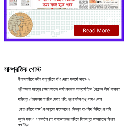
সাম্প্রতিক পোস্ট
নীলফামারীতে নদীর বালু চুরিতে বাঁধা দেয়ায় সংঘর্ষে আহত- ৬
শ্রীমঙ্গলের সাইফুর রহমান জাবেদ অর্জন করলেন আন্তর্জাতিক ‘গোল্ডেন কীস’ সম্মাননা
ফরিদপুর পৌরসভায় নাগরিক সেবায় গতি, প্রশাসনিক শৃঙ্খলায়ও জোর
নোয়াখালীতে লক্ষাধিক মানুষের মহাসমাবেশ, ‘হিজবুত তাওহীদ’ নিষিদ্ধের দাবি
জুলাই সনদ ও গণভোটের রায় বাস্তবায়নের দাবিতে দিনাজপুরে জামায়াতের বিশাল
গণমিছিল