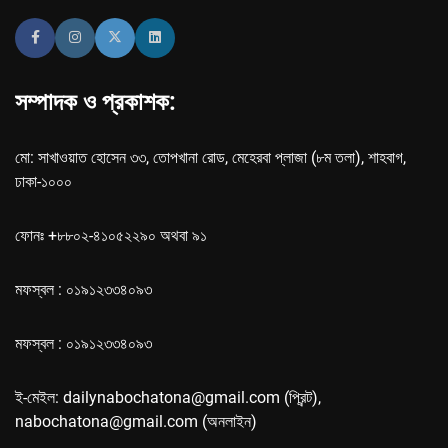
সম্পাদক ও প্রকাশক:
মো: সাখাওয়াত হোসেন ৩৩, তোপখানা রোড, মেহেরবা প্লাজা (৮ম তলা), শাহবাগ,
ঢাকা-১০০০
ফোনঃ +৮৮০২-৪১০৫২২৯০ অথবা ৯১
মফস্বল : ০১৯১২৩৩৪০৯৩
মফস্বল : ০১৯১২৩৩৪০৯৩
ই-মেইল: dailynabochatona@gmail.com (প্রিন্ট),
nabochatona@gmail.com (অনলাইন)