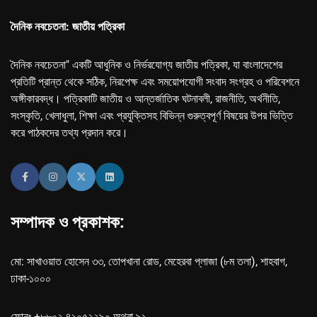
দৈনিক নবচেতনা: জাতীয় পত্রিকা
দৈনিক নবচেতনা" একটি আধুনিক ও নির্ভরযোগ্য জাতীয় পত্রিকা, যা বাংলাদেশের
প্রতিটি প্রান্ত থেকে সঠিক, নিরপেক্ষ এবং সময়োপযোগী সংবাদ সংগ্রহ ও পরিবেশনে
অঙ্গীকারবদ্ধ। পত্রিকাটি জাতীয় ও আন্তর্জাতিক ঘটনাবলী, রাজনীতি, অর্থনীতি,
সংস্কৃতি, খেলাধুলা, শিক্ষা এবং প্রযুক্তিসহ বিভিন্ন গুরুত্বপূর্ণ বিষয়ের উপর ভিত্তি
করে পাঠকদের তথ্য প্রদান করে।
সম্পাদক ও প্রকাশক:
মো: সাখাওয়াত হোসেন ৩৩, তোপখানা রোড, মেহেরবা প্লাজা (৮ম তলা), শাহবাগ,
ঢাকা-১০০০
ফোনঃ +৮৮০২-৪১০৫২২৯০ অথবা ৯১