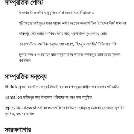
সাম্প্রতিক পোস্ট
নীলফামারীতে নদীর বালু চুরিতে বাঁধা দেয়ায় সংঘর্ষে আহত- ৬
শ্রীমঙ্গলের সাইফুর রহমান জাবেদ অর্জন করলেন আন্তর্জাতিক ‘গোল্ডেন কীস’ সম্মাননা
ফরিদপুর পৌরসভায় নাগরিক সেবায় গতি, প্রশাসনিক শৃঙ্খলায়ও জোর
নোয়াখালীতে লক্ষাধিক মানুষের মহাসমাবেশ, ‘হিজবুত তাওহীদ’ নিষিদ্ধের দাবি
জুলাই সনদ ও গণভোটের রায় বাস্তবায়নের দাবিতে দিনাজপুরে জামায়াতের বিশাল
গণমিছিল
সাম্প্রতিক মন্তব্য
Abdullag
on
বাজেট পাসে ব্যর্থ সিনেট, ছয় বছর পর যুক্তরাষ্ট্রে ফের সরকার শাটডাউন
Kamal
on
ফরিদপুর সদর উপজেলা পরিষদের সাধারণ সভা অনুষ্ঠিত
types stainless steel
on
৪৮তম বিশেষ বিসিএস: স্বাস্থ্য ক্যাডারের ২১ জনের সুপারিশ
স্থগিত, দুজনের বাতিল
সংরক্ষণাগার