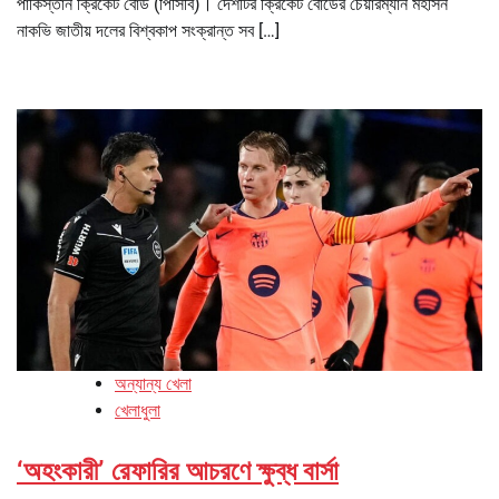
পাকিস্তান ক্রিকেট বোর্ড (পিসিবি)। দেশটির ক্রিকেট বোর্ডের চেয়ারম্যান মহসিন
নাকভি জাতীয় দলের বিশ্বকাপ সংক্রান্ত সব […]
অন্যান্য খেলা
খেলাধুলা
‘অহংকারী’ রেফারির আচরণে ক্ষুব্ধ বার্সা