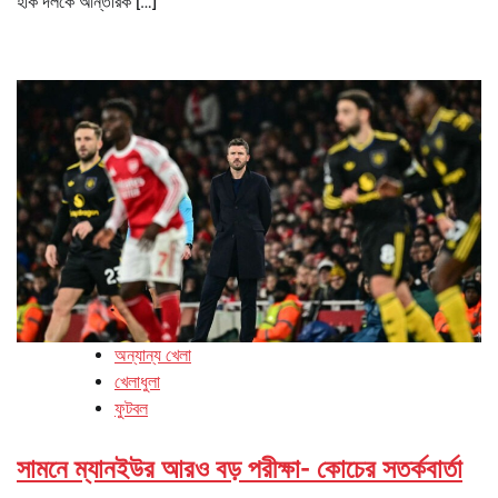
হকি দলকে আন্তরিক […]
অন্যান্য খেলা
খেলাধুলা
ফুটবল
সামনে ম্যানইউর আরও বড় পরীক্ষা- কোচের সতর্কবার্তা