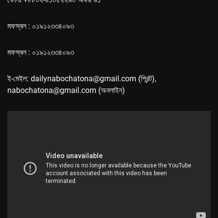
মফস্বল : ০১৯১২৩৩৪০৯৩
মফস্বল : ০১৯১২৩৩৪০৯৩
ই-মেইল: dailynabochatona@gmail.com (প্রিন্ট),
nabochatona@gmail.com (অনলাইন)